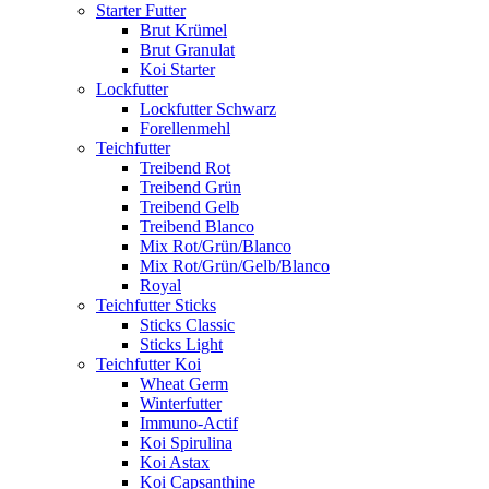
Starter Futter
Brut Krümel
Brut Granulat
Koi Starter
Lockfutter
Lockfutter Schwarz
Forellenmehl
Teichfutter
Treibend Rot
Treibend Grün
Treibend Gelb
Treibend Blanco
Mix Rot/Grün/Blanco
Mix Rot/Grün/Gelb/Blanco
Royal
Teichfutter Sticks
Sticks Classic
Sticks Light
Teichfutter Koi
Wheat Germ
Winterfutter
Immuno-Actif
Koi Spirulina
Koi Astax
Koi Capsanthine