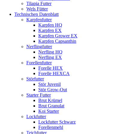
Tilapia Futter
Wels Fütter
Technischen Datenblatt
Karpfenfutter
Karpfen HQ
Karpfen EX
Karpfen Grower EX
Karpfen Capsanthin
Nerflingfutter
Nerfling HQ
Nerfling EX
Forellenfutter
Forelle HEX
Forelle HEXCA
Störfutter
Stör Juvenil
Stör Grow-Out
Starter Futter
Brut Krümel
Brut Granulat
Koi Starter
Lockfutter
Lockfutter Schwarz
Forellenmehl
Teichfutter