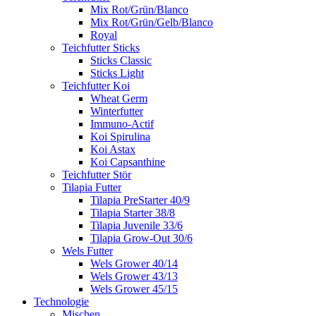
Mix Rot/Grün/Blanco
Mix Rot/Grün/Gelb/Blanco
Royal
Teichfutter Sticks
Sticks Classic
Sticks Light
Teichfutter Koi
Wheat Germ
Winterfutter
Immuno-Actif
Koi Spirulina
Koi Astax
Koi Capsanthine
Teichfutter Stör
Tilapia Futter
Tilapia PreStarter 40/9
Tilapia Starter 38/8
Tilapia Juvenile 33/6
Tilapia Grow-Out 30/6
Wels Futter
Wels Grower 40/14
Wels Grower 43/13
Wels Grower 45/15
Technologie
Mischen