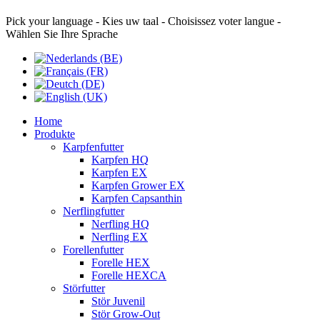
Pick your language - Kies uw taal - Choisissez voter langue -
Wählen Sie Ihre Sprache
Home
Produkte
Karpfenfutter
Karpfen HQ
Karpfen EX
Karpfen Grower EX
Karpfen Capsanthin
Nerflingfutter
Nerfling HQ
Nerfling EX
Forellenfutter
Forelle HEX
Forelle HEXCA
Störfutter
Stör Juvenil
Stör Grow-Out