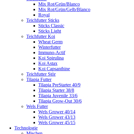
Mix Rot/Grün/Blanco
Mix Rot/Grün/Gelb/Blanco
Royal
Teichfutter Sticks
Sticks Classic
Sticks Light
Teichfutter Koi
Wheat Germ
Winterfutter
Immuno-Actif
Koi Spirulina
Koi Astax
Koi Capsanthine
Teichfutter Stör
Tilapia Futter
Tilapia PreStarter 40/9
Tilapia Starter 38/8
Tilapia Juvenile 33/6
Tilapia Grow-Out 30/6
Wels Futter
Wels Grower 40/14
Wels Grower 43/13
Wels Grower 45/15
Technologie
Mischen