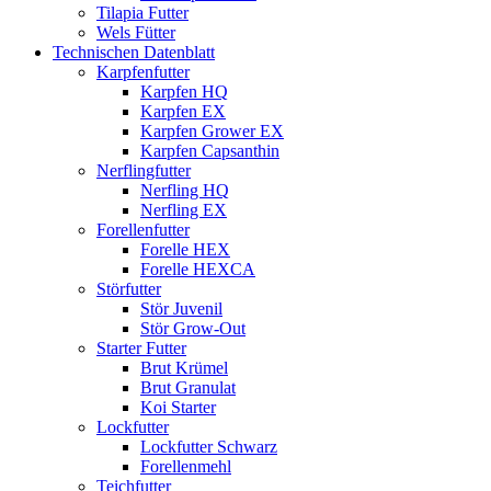
Tilapia Futter
Wels Fütter
Technischen Datenblatt
Karpfenfutter
Karpfen HQ
Karpfen EX
Karpfen Grower EX
Karpfen Capsanthin
Nerflingfutter
Nerfling HQ
Nerfling EX
Forellenfutter
Forelle HEX
Forelle HEXCA
Störfutter
Stör Juvenil
Stör Grow-Out
Starter Futter
Brut Krümel
Brut Granulat
Koi Starter
Lockfutter
Lockfutter Schwarz
Forellenmehl
Teichfutter