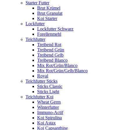
Starter Futter
Brut Krümel
Brut Granulat
Koi Starter
Lockfutter
Lockfutter Schwarz
Forellenmehl
Teichfutter
Treibend Rot
Treibend Grün
Treibend Gelb
Treibend Blanco
Mix Rot/Grün/Blanco
Mix Rot/Grün/Gelb/Blanco
Royal
Teichfutter Sticks
Sticks Classic
Sticks Light
Teichfutter Koi
Wheat Germ
Winterfutter
Immuno-Actif
Koi Spirulina
Koi Astax
Koi Capsanthine