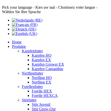
Pick your language - Kies uw taal - Choisissez voter langue -
Wählen Sie Ihre Sprache
Home
Produkte
Karpfenfutter
Karpfen HQ
Karpfen EX
Karpfen Grower EX
Karpfen Capsanthin
Nerflingfutter
Nerfling HQ
Nerfling EX
Forellenfutter
Forelle HEX
Forelle HEXCA
Störfutter
Stör Juvenil
Stör Grow-Out