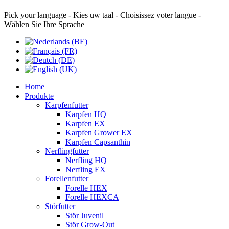
Pick your language - Kies uw taal - Choisissez voter langue -
Wählen Sie Ihre Sprache
Home
Produkte
Karpfenfutter
Karpfen HQ
Karpfen EX
Karpfen Grower EX
Karpfen Capsanthin
Nerflingfutter
Nerfling HQ
Nerfling EX
Forellenfutter
Forelle HEX
Forelle HEXCA
Störfutter
Stör Juvenil
Stör Grow-Out