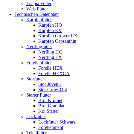
Tilapia Futter
Wels Fütter
Technischen Datenblatt
Karpfenfutter
Karpfen HQ
Karpfen EX
Karpfen Grower EX
Karpfen Capsanthin
Nerflingfutter
Nerfling HQ
Nerfling EX
Forellenfutter
Forelle HEX
Forelle HEXCA
Störfutter
Stör Juvenil
Stör Grow-Out
Starter Futter
Brut Krümel
Brut Granulat
Koi Starter
Lockfutter
Lockfutter Schwarz
Forellenmehl
Teichfutter