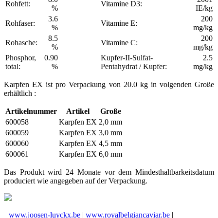
Rohfett:
Vitamine D3:
%
IE/kg
3.6
200
Rohfaser:
Vitamine E:
%
mg/kg
8.5
200
Rohasche:
Vitamine C:
%
mg/kg
Phosphor,
0.90
Kupfer-II-Sulfat-
2.5
total:
%
Pentahydrat / Kupfer:
mg/kg
Karpfen EX ist pro Verpackung von 20.0 kg in volgenden Große
erhältlich :
Artikelnummer
Artikel
Große
600058
Karpfen EX
2,0 mm
600059
Karpfen EX
3,0 mm
600060
Karpfen EX
4,5 mm
600061
Karpfen EX
6,0 mm
Das Produkt wird 24 Monate vor dem Mindesthaltbarkeitsdatum
produciert wie angegeben auf der Verpackung.
www.joosen-luyckx.be
|
www.royalbelgiancaviar.be
|