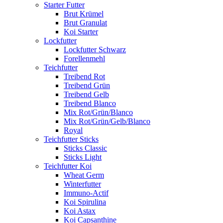
Starter Futter
Brut Krümel
Brut Granulat
Koi Starter
Lockfutter
Lockfutter Schwarz
Forellenmehl
Teichfutter
Treibend Rot
Treibend Grün
Treibend Gelb
Treibend Blanco
Mix Rot/Grün/Blanco
Mix Rot/Grün/Gelb/Blanco
Royal
Teichfutter Sticks
Sticks Classic
Sticks Light
Teichfutter Koi
Wheat Germ
Winterfutter
Immuno-Actif
Koi Spirulina
Koi Astax
Koi Capsanthine