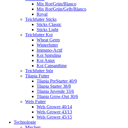
Mix Rot/Grün/Blanco
Mix Rot/Grün/Gelb/Blanco
Royal
Teichfutter Sticks
Sticks Classic
Sticks Light
Teichfutter Koi
Wheat Germ
Winterfutter
Immuno-Actif
Koi Spirulina
Koi Astax
Koi Capsanthine
Teichfutter Stör
Tilapia Futter
Tilapia PreStarter 40/9
Tilapia Starter 38/8
Tilapia Juvenile 33/6
Tilapia Grow-Out 30/6
Wels Futter
Wels Grower 40/14
Wels Grower 43/13
Wels Grower 45/15
Technologie
Mischen