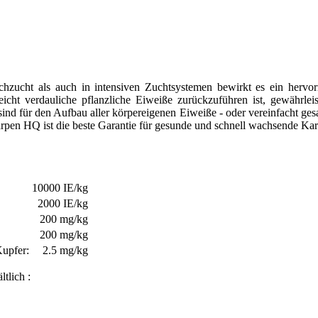
chzucht als auch in intensiven Zuchtsystemen bewirkt es ein herv
leicht verdauliche pflanzliche Eiweiße zurückzuführen ist, gewährle
d für den Aufbau aller körpereigenen Eiweiße - oder vereinfacht gesagt,
arpen HQ ist die beste Garantie für gesunde und schnell wachsende Kar
10000 IE/kg
2000 IE/kg
200 mg/kg
200 mg/kg
Kupfer:
2.5 mg/kg
tlich :