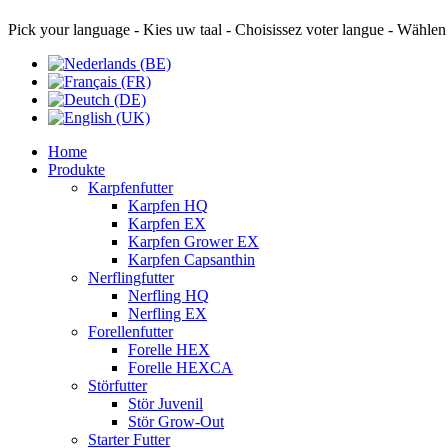
Pick your language - Kies uw taal - Choisissez voter langue - Wählen
Home
Produkte
Karpfenfutter
Karpfen HQ
Karpfen EX
Karpfen Grower EX
Karpfen Capsanthin
Nerflingfutter
Nerfling HQ
Nerfling EX
Forellenfutter
Forelle HEX
Forelle HEXCA
Störfutter
Stör Juvenil
Stör Grow-Out
Starter Futter