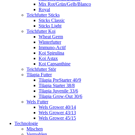
Mix Rot/Grün/Gelb/Blanco
Royal
Teichfutter Sticks
Sticks Classic
Sticks Light
Teichfutter Koi
Wheat Germ
Winterfutter
Immuno-Actif
Koi Spirulina
Koi Astax
Koi Capsanthine
Teichfutter Stör
Tilapia Futter
Tilapia PreStarter 40/9
Tilapia Starter 38/8
Tilapia Juvenile 33/6
Tilapia Grow-Out 30/6
Wels Futter
Wels Grower 40/14
Wels Grower 43/13
Wels Grower 45/15
Technologie
Mischen
Vermahlen