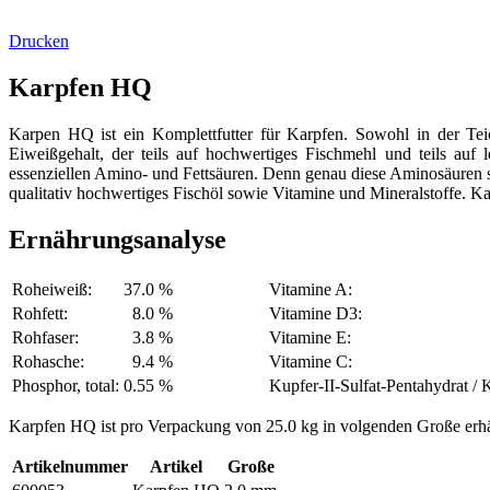
Drucken
Karpfen HQ
Karpen HQ ist ein Komplettfutter für Karpfen. Sowohl in der Tei
Eiweißgehalt, der teils auf hochwertiges Fischmehl und teils auf 
essenziellen Amino- und Fettsäuren. Denn genau diese Aminosäuren sin
qualitativ hochwertiges Fischöl sowie Vitamine und Mineralstoffe. K
Ernährungsanalyse
Roheiweiß:
37.0 %
Vitamine A:
Rohfett:
8.0 %
Vitamine D3:
Rohfaser:
3.8 %
Vitamine E:
Rohasche:
9.4 %
Vitamine C:
Phosphor, total:
0.55 %
Kupfer-II-Sulfat-Pentahydrat / 
Karpfen HQ ist pro Verpackung von 25.0 kg in volgenden Große erhäl
Artikelnummer
Artikel
Große