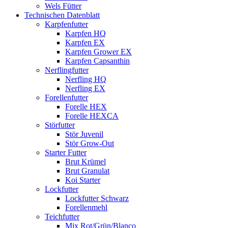
Wels Fütter
Technischen Datenblatt
Karpfenfutter
Karpfen HQ
Karpfen EX
Karpfen Grower EX
Karpfen Capsanthin
Nerflingfutter
Nerfling HQ
Nerfling EX
Forellenfutter
Forelle HEX
Forelle HEXCA
Störfutter
Stör Juvenil
Stör Grow-Out
Starter Futter
Brut Krümel
Brut Granulat
Koi Starter
Lockfutter
Lockfutter Schwarz
Forellenmehl
Teichfutter
Mix Rot/Grün/Blanco