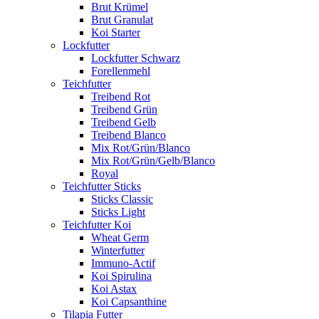
Brut Krümel
Brut Granulat
Koi Starter
Lockfutter
Lockfutter Schwarz
Forellenmehl
Teichfutter
Treibend Rot
Treibend Grün
Treibend Gelb
Treibend Blanco
Mix Rot/Grün/Blanco
Mix Rot/Grün/Gelb/Blanco
Royal
Teichfutter Sticks
Sticks Classic
Sticks Light
Teichfutter Koi
Wheat Germ
Winterfutter
Immuno-Actif
Koi Spirulina
Koi Astax
Koi Capsanthine
Tilapia Futter