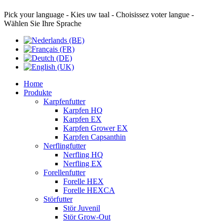
Pick your language - Kies uw taal - Choisissez voter langue -
Wählen Sie Ihre Sprache
Home
Produkte
Karpfenfutter
Karpfen HQ
Karpfen EX
Karpfen Grower EX
Karpfen Capsanthin
Nerflingfutter
Nerfling HQ
Nerfling EX
Forellenfutter
Forelle HEX
Forelle HEXCA
Störfutter
Stör Juvenil
Stör Grow-Out