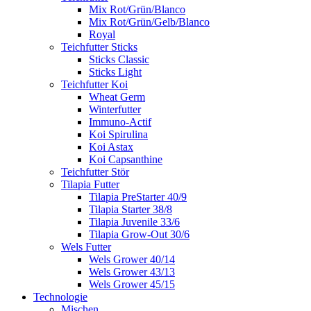
Mix Rot/Grün/Blanco
Mix Rot/Grün/Gelb/Blanco
Royal
Teichfutter Sticks
Sticks Classic
Sticks Light
Teichfutter Koi
Wheat Germ
Winterfutter
Immuno-Actif
Koi Spirulina
Koi Astax
Koi Capsanthine
Teichfutter Stör
Tilapia Futter
Tilapia PreStarter 40/9
Tilapia Starter 38/8
Tilapia Juvenile 33/6
Tilapia Grow-Out 30/6
Wels Futter
Wels Grower 40/14
Wels Grower 43/13
Wels Grower 45/15
Technologie
Mischen