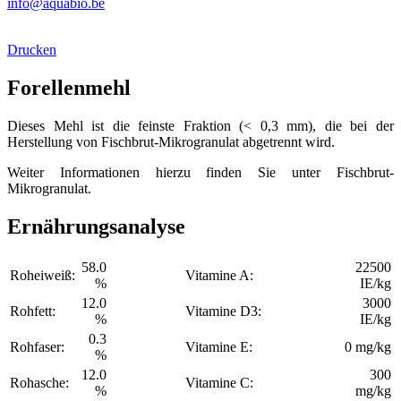
info@aquabio.be
Drucken
Forellenmehl
Dieses Mehl ist die feinste Fraktion (< 0,3 mm), die bei der
Herstellung von Fischbrut-Mikrogranulat abgetrennt wird.
Weiter Informationen hierzu finden Sie unter Fischbrut-
Mikrogranulat.
Ernährungsanalyse
58.0
22500
Roheiweiß:
Vitamine A:
%
IE/kg
12.0
3000
Rohfett:
Vitamine D3:
%
IE/kg
0.3
Rohfaser:
Vitamine E:
0 mg/kg
%
12.0
300
Rohasche:
Vitamine C:
%
mg/kg