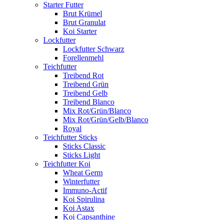
Starter Futter
Brut Krümel
Brut Granulat
Koi Starter
Lockfutter
Lockfutter Schwarz
Forellenmehl
Teichfutter
Treibend Rot
Treibend Grün
Treibend Gelb
Treibend Blanco
Mix Rot/Grün/Blanco
Mix Rot/Grün/Gelb/Blanco
Royal
Teichfutter Sticks
Sticks Classic
Sticks Light
Teichfutter Koi
Wheat Germ
Winterfutter
Immuno-Actif
Koi Spirulina
Koi Astax
Koi Capsanthine