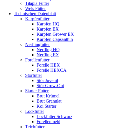
Tilapia Futter
Wels Fütter
Technischen Datenblatt
Karpfenfutter
Karpfen HQ
Karpfen EX
Karpfen Grower EX
Karpfen Capsanthin
Nerflingfutter
Nerfling HQ
Nerfling EX
Forellenfutter
Forelle HEX
Forelle HEXCA
Störfutter
Stör Juvenil
Stör Grow-Out
Starter Futter
Brut Krümel
Brut Granulat
Koi Starter
Lockfutter
Lockfutter Schwarz
Forellenmehl
Teichfutter