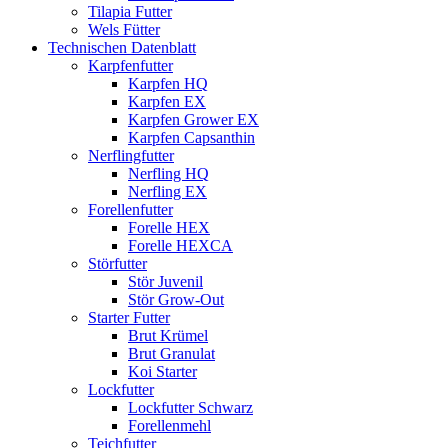
Tilapia Futter
Wels Fütter
Technischen Datenblatt
Karpfenfutter
Karpfen HQ
Karpfen EX
Karpfen Grower EX
Karpfen Capsanthin
Nerflingfutter
Nerfling HQ
Nerfling EX
Forellenfutter
Forelle HEX
Forelle HEXCA
Störfutter
Stör Juvenil
Stör Grow-Out
Starter Futter
Brut Krümel
Brut Granulat
Koi Starter
Lockfutter
Lockfutter Schwarz
Forellenmehl
Teichfutter