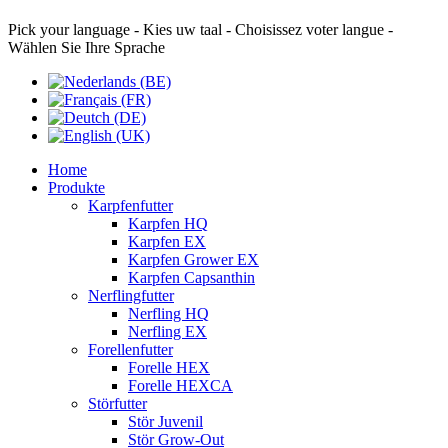
Pick your language - Kies uw taal - Choisissez voter langue -
Wählen Sie Ihre Sprache
Home
Produkte
Karpfenfutter
Karpfen HQ
Karpfen EX
Karpfen Grower EX
Karpfen Capsanthin
Nerflingfutter
Nerfling HQ
Nerfling EX
Forellenfutter
Forelle HEX
Forelle HEXCA
Störfutter
Stör Juvenil
Stör Grow-Out