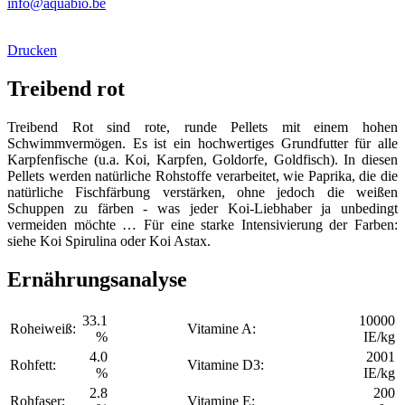
info@aquabio.be
Drucken
Treibend rot
Treibend Rot sind rote, runde Pellets mit einem hohen
Schwimmvermögen. Es ist ein hochwertiges Grundfutter für alle
Karpfenfische (u.a. Koi, Karpfen, Goldorfe, Goldfisch). In diesen
Pellets werden natürliche Rohstoffe verarbeitet, wie Paprika, die die
natürliche Fischfärbung verstärken, ohne jedoch die weißen
Schuppen zu färben - was jeder Koi-Liebhaber ja unbedingt
vermeiden möchte … Für eine starke Intensivierung der Farben:
siehe Koi Spirulina oder Koi Astax.
Ernährungsanalyse
33.1
10000
Roheiweiß:
Vitamine A:
%
IE/kg
4.0
2001
Rohfett:
Vitamine D3:
%
IE/kg
2.8
200
Rohfaser:
Vitamine E: