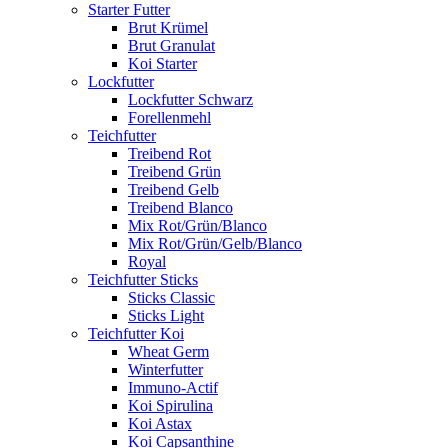
Starter Futter
Brut Krümel
Brut Granulat
Koi Starter
Lockfutter
Lockfutter Schwarz
Forellenmehl
Teichfutter
Treibend Rot
Treibend Grün
Treibend Gelb
Treibend Blanco
Mix Rot/Grün/Blanco
Mix Rot/Grün/Gelb/Blanco
Royal
Teichfutter Sticks
Sticks Classic
Sticks Light
Teichfutter Koi
Wheat Germ
Winterfutter
Immuno-Actif
Koi Spirulina
Koi Astax
Koi Capsanthine