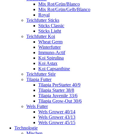
Mix Rot/Grün/Blanco
Mix Rot/Grün/Gelb/Blanco
Royal
Teichfutter Sticks
Sticks Classic
Sticks Light
Teichfutter Koi
Wheat Germ
Winterfutter
Immuno-Actif
Koi Spirulina
Koi Astax
Koi Capsanthine
Teichfutter Stör
Tilapia Futter
Tilapia PreStarter 40/9
Tilapia Starter 38/8
Tilapia Juvenile 33/6
Tilapia Grow-Out 30/6
Wels Futter
Wels Grower 40/14
Wels Grower 43/13
Wels Grower 45/15
Technologie
Mischen