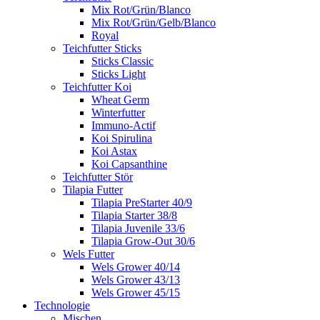
Mix Rot/Grün/Blanco
Mix Rot/Grün/Gelb/Blanco
Royal
Teichfutter Sticks
Sticks Classic
Sticks Light
Teichfutter Koi
Wheat Germ
Winterfutter
Immuno-Actif
Koi Spirulina
Koi Astax
Koi Capsanthine
Teichfutter Stör
Tilapia Futter
Tilapia PreStarter 40/9
Tilapia Starter 38/8
Tilapia Juvenile 33/6
Tilapia Grow-Out 30/6
Wels Futter
Wels Grower 40/14
Wels Grower 43/13
Wels Grower 45/15
Technologie
Mischen