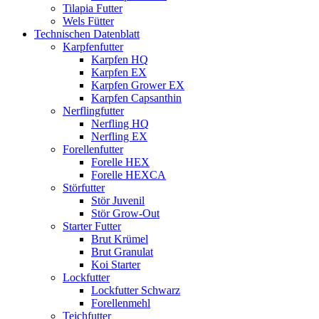
Tilapia Futter
Wels Fütter
Technischen Datenblatt
Karpfenfutter
Karpfen HQ
Karpfen EX
Karpfen Grower EX
Karpfen Capsanthin
Nerflingfutter
Nerfling HQ
Nerfling EX
Forellenfutter
Forelle HEX
Forelle HEXCA
Störfutter
Stör Juvenil
Stör Grow-Out
Starter Futter
Brut Krümel
Brut Granulat
Koi Starter
Lockfutter
Lockfutter Schwarz
Forellenmehl
Teichfutter