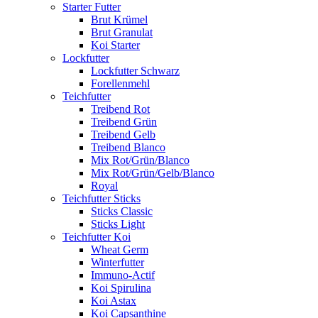
Starter Futter
Brut Krümel
Brut Granulat
Koi Starter
Lockfutter
Lockfutter Schwarz
Forellenmehl
Teichfutter
Treibend Rot
Treibend Grün
Treibend Gelb
Treibend Blanco
Mix Rot/Grün/Blanco
Mix Rot/Grün/Gelb/Blanco
Royal
Teichfutter Sticks
Sticks Classic
Sticks Light
Teichfutter Koi
Wheat Germ
Winterfutter
Immuno-Actif
Koi Spirulina
Koi Astax
Koi Capsanthine