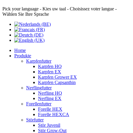
Pick your language - Kies uw taal - Choisissez voter langue -
Wählen Sie Ihre Sprache
Home
Produkte
Karpfenfutter
Karpfen HQ
Karpfen EX
Karpfen Grower EX
Karpfen Capsanthin
Nerflingfutter
Nerfling HQ
Nerfling EX
Forellenfutter
Forelle HEX
Forelle HEXCA
Störfutter
Stör Juvenil
Stör Grow-Out