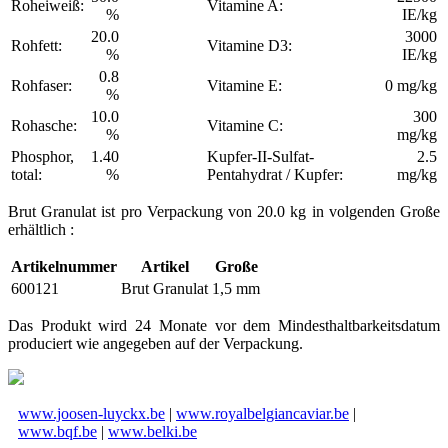
Roheiweiß:
Vitamine A:
%
IE/kg
20.0
3000
Rohfett:
Vitamine D3:
%
IE/kg
0.8
Rohfaser:
Vitamine E:
0 mg/kg
%
10.0
300
Rohasche:
Vitamine C:
%
mg/kg
Phosphor,
1.40
Kupfer-II-Sulfat-
2.5
total:
%
Pentahydrat / Kupfer:
mg/kg
Brut Granulat ist pro Verpackung von 20.0 kg in volgenden Große
erhältlich :
Artikelnummer
Artikel
Große
600121
Brut Granulat
1,5 mm
Das Produkt wird 24 Monate vor dem Mindesthaltbarkeitsdatum
produciert wie angegeben auf der Verpackung.
www.joosen-luyckx.be
|
www.royalbelgiancaviar.be
|
www.bqf.be
|
www.belki.be