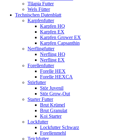
Tilapia Futter
Wels Fütter
Technischen Datenblatt
Karpfenfutter
Karpfen HQ
Karpfen EX
Karpfen Grower EX
Karpfen Capsanthin
Nerflingfutter
Nerfling HQ
Nerfling EX
Forellenfutter
Forelle HEX
Forelle HEXCA
Störfutter
Stör Juvenil
Stör Grow-Out
Starter Futter
Brut Krümel
Brut Granulat
Koi Starter
Lockfutter
Lockfutter Schwarz
Forellenmehl
Teichfutter