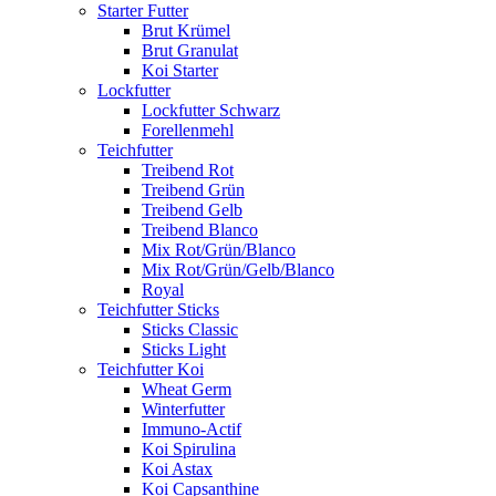
Starter Futter
Brut Krümel
Brut Granulat
Koi Starter
Lockfutter
Lockfutter Schwarz
Forellenmehl
Teichfutter
Treibend Rot
Treibend Grün
Treibend Gelb
Treibend Blanco
Mix Rot/Grün/Blanco
Mix Rot/Grün/Gelb/Blanco
Royal
Teichfutter Sticks
Sticks Classic
Sticks Light
Teichfutter Koi
Wheat Germ
Winterfutter
Immuno-Actif
Koi Spirulina
Koi Astax
Koi Capsanthine