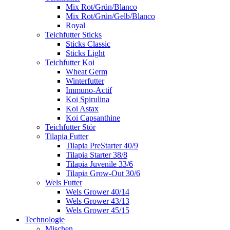
Mix Rot/Grün/Blanco
Mix Rot/Grün/Gelb/Blanco
Royal
Teichfutter Sticks
Sticks Classic
Sticks Light
Teichfutter Koi
Wheat Germ
Winterfutter
Immuno-Actif
Koi Spirulina
Koi Astax
Koi Capsanthine
Teichfutter Stör
Tilapia Futter
Tilapia PreStarter 40/9
Tilapia Starter 38/8
Tilapia Juvenile 33/6
Tilapia Grow-Out 30/6
Wels Futter
Wels Grower 40/14
Wels Grower 43/13
Wels Grower 45/15
Technologie
Mischen