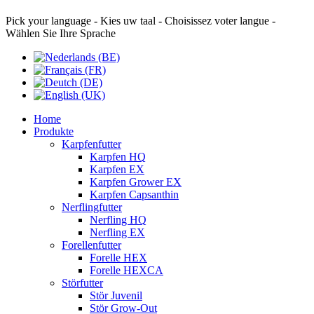
Pick your language - Kies uw taal - Choisissez voter langue -
Wählen Sie Ihre Sprache
Home
Produkte
Karpfenfutter
Karpfen HQ
Karpfen EX
Karpfen Grower EX
Karpfen Capsanthin
Nerflingfutter
Nerfling HQ
Nerfling EX
Forellenfutter
Forelle HEX
Forelle HEXCA
Störfutter
Stör Juvenil
Stör Grow-Out