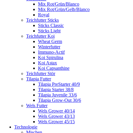
Mix Rot/Grün/Blanco
Mix Rot/Grün/Gelb/Blanco
Royal
Teichfutter Sticks
Sticks Classic
Sticks Light
Teichfutter Koi
Wheat Germ
Winterfutter
Immuno-Actif
Koi Spirulina
Koi Astax
Koi Capsanthine
Teichfutter Stör
Tilapia Futter
Tilapia PreStarter 40/9
Tilapia Starter 38/8
Tilapia Juvenile 33/6
Tilapia Grow-Out 30/6
Wels Futter
Wels Grower 40/14
Wels Grower 43/13
Wels Grower 45/15
Technologie
Mischen