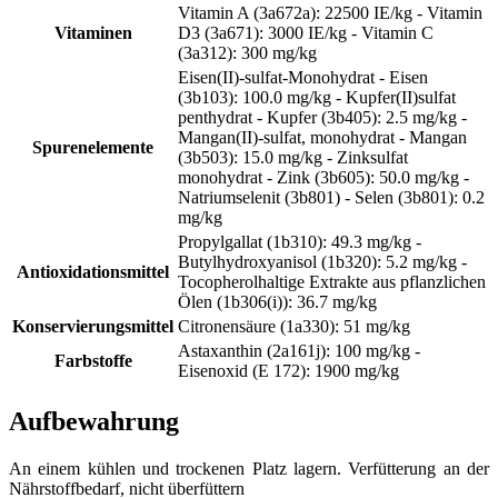
Vitamin A (3a672a): 22500 IE/kg - Vitamin
Vitaminen
D3 (3a671): 3000 IE/kg - Vitamin C
(3a312): 300 mg/kg
Eisen(II)-sulfat-Monohydrat - Eisen
(3b103): 100.0 mg/kg - Kupfer(II)sulfat
penthydrat - Kupfer (3b405): 2.5 mg/kg -
Mangan(II)-sulfat, monohydrat - Mangan
Spurenelemente
(3b503): 15.0 mg/kg - Zinksulfat
monohydrat - Zink (3b605): 50.0 mg/kg -
Natriumselenit (3b801) - Selen (3b801): 0.2
mg/kg
Propylgallat (1b310): 49.3 mg/kg -
Butylhydroxyanisol (1b320): 5.2 mg/kg -
Antioxidationsmittel
Tocopherolhaltige Extrakte aus pflanzlichen
Ölen (1b306(i)): 36.7 mg/kg
Konservierungsmittel
Citronensäure (1a330): 51 mg/kg
Astaxanthin (2a161j): 100 mg/kg -
Farbstoffe
Eisenoxid (E 172): 1900 mg/kg
Aufbewahrung
An einem kühlen und trockenen Platz lagern. Verfütterung an der
Nährstoffbedarf, nicht überfüttern