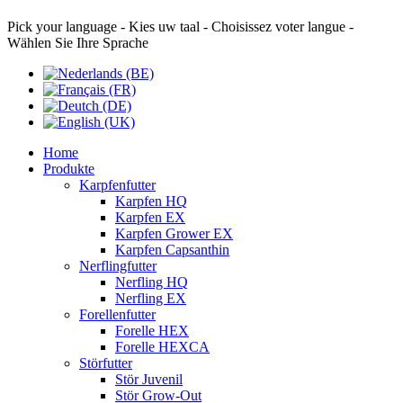
Pick your language - Kies uw taal - Choisissez voter langue -
Wählen Sie Ihre Sprache
Home
Produkte
Karpfenfutter
Karpfen HQ
Karpfen EX
Karpfen Grower EX
Karpfen Capsanthin
Nerflingfutter
Nerfling HQ
Nerfling EX
Forellenfutter
Forelle HEX
Forelle HEXCA
Störfutter
Stör Juvenil
Stör Grow-Out