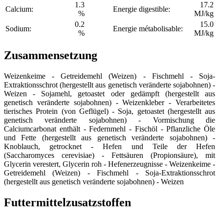
1.3
17.2
Calcium:
Energie digestible:
%
MJ/kg
0.2
15.0
Sodium:
Energie métabolisable:
%
MJ/kg
Zusammensetzung
Weizenkeime - Getreidemehl (Weizen) - Fischmehl - Soja-
Extraktionsschrot (hergestellt aus genetisch veränderte sojabohnen) -
Weizen - Sojamehl, getoastet oder gedämpft (hergestellt aus
genetisch veränderte sojabohnen) - Weizenkleber - Verarbeitetes
tierisches Protein (von Geflügel) - Soja, getoastet (hergestellt aus
genetisch veränderte sojabohnen) - Vormischung die
Calciumcarbonat enthält - Federnmehl - Fischöl - Pflanzliche Öle
und Fette (hergestellt aus genetisch veränderte sojabohnen) -
Knoblauch, getrocknet - Hefen und Teile der Hefen
(Saccharomyces cerevisiae) - Fettsäuren (Propionsäure), mit
Glycerin verestert, Glycerin roh - Hefenerzeugnisse - Weizenkeime -
Getreidemehl (Weizen) - Fischmehl - Soja-Extraktionsschrot
(hergestellt aus genetisch veränderte sojabohnen) - Weizen
Futtermittelzusatzstoffen