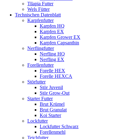
Tilapia Futter
Wels Fütter
Technischen Datenblatt
Karpfenfutter
Karpfen HQ
Karpfen EX
Karpfen Grower EX
Karpfen Capsanthin
Nerflingfutter
Nerfling HQ
Nerfling EX
Forellenfutter
Forelle HEX
Forelle HEXCA
Störfutter
Stör Juvenil
Stör Grow-Out
Starter Futter
Brut Krümel
Brut Granulat
Koi Starter
Lockfutter
Lockfutter Schwarz
Forellenmehl
Teichfutter