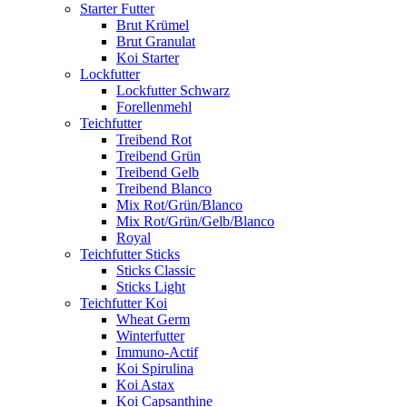
Starter Futter
Brut Krümel
Brut Granulat
Koi Starter
Lockfutter
Lockfutter Schwarz
Forellenmehl
Teichfutter
Treibend Rot
Treibend Grün
Treibend Gelb
Treibend Blanco
Mix Rot/Grün/Blanco
Mix Rot/Grün/Gelb/Blanco
Royal
Teichfutter Sticks
Sticks Classic
Sticks Light
Teichfutter Koi
Wheat Germ
Winterfutter
Immuno-Actif
Koi Spirulina
Koi Astax
Koi Capsanthine