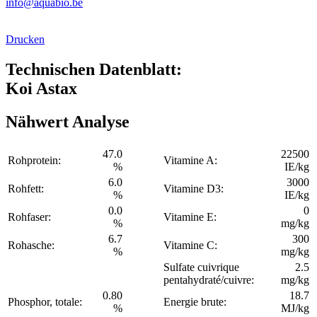
info@aquabio.be
Drucken
Technischen Datenblatt:
Koi Astax
Nähwert Analyse
47.0
22500
Rohprotein:
Vitamine A:
%
IE/kg
6.0
3000
Rohfett:
Vitamine D3:
%
IE/kg
0.0
0
Rohfaser:
Vitamine E:
%
mg/kg
6.7
300
Rohasche:
Vitamine C:
%
mg/kg
Sulfate cuivrique
2.5
pentahydraté/cuivre:
mg/kg
0.80
18.7
Phosphor, totale:
Energie brute:
%
MJ/kg