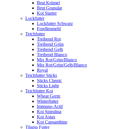
Brut Krümel
Brut Granulat
Koi Starter
Lockfutter
Lockfutter Schwarz
Forellenmehl
Teichfutter
Treibend Rot
Treibend Grün
Treibend Gelb
Treibend Blanco
Mix Rot/Grün/Blanco
Mix Rot/Grün/Gelb/Blanco
Royal
Teichfutter Sticks
Sticks Classic
Sticks Light
Teichfutter Koi
Wheat Germ
Winterfutter
Immuno-Actif
Koi Spirulina
Koi Astax
Koi Capsanthine
Tilapia Futter