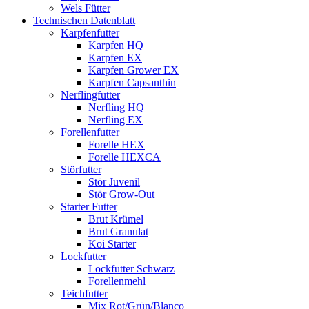
Wels Fütter
Technischen Datenblatt
Karpfenfutter
Karpfen HQ
Karpfen EX
Karpfen Grower EX
Karpfen Capsanthin
Nerflingfutter
Nerfling HQ
Nerfling EX
Forellenfutter
Forelle HEX
Forelle HEXCA
Störfutter
Stör Juvenil
Stör Grow-Out
Starter Futter
Brut Krümel
Brut Granulat
Koi Starter
Lockfutter
Lockfutter Schwarz
Forellenmehl
Teichfutter
Mix Rot/Grün/Blanco