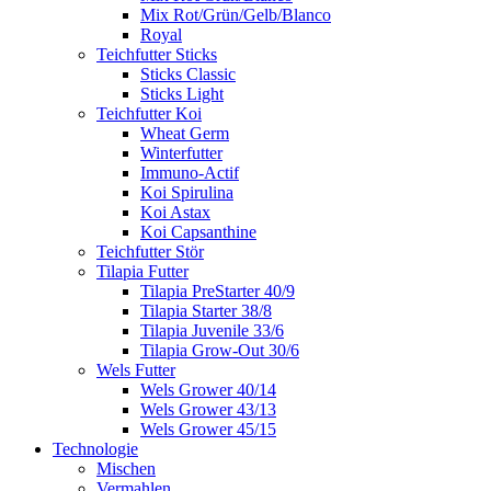
Mix Rot/Grün/Gelb/Blanco
Royal
Teichfutter Sticks
Sticks Classic
Sticks Light
Teichfutter Koi
Wheat Germ
Winterfutter
Immuno-Actif
Koi Spirulina
Koi Astax
Koi Capsanthine
Teichfutter Stör
Tilapia Futter
Tilapia PreStarter 40/9
Tilapia Starter 38/8
Tilapia Juvenile 33/6
Tilapia Grow-Out 30/6
Wels Futter
Wels Grower 40/14
Wels Grower 43/13
Wels Grower 45/15
Technologie
Mischen
Vermahlen