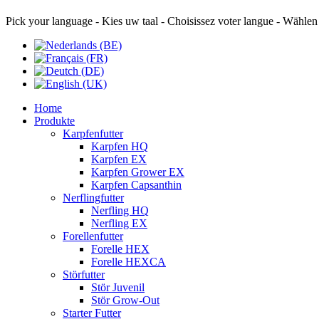
Pick your language - Kies uw taal - Choisissez voter langue - Wählen
Home
Produkte
Karpfenfutter
Karpfen HQ
Karpfen EX
Karpfen Grower EX
Karpfen Capsanthin
Nerflingfutter
Nerfling HQ
Nerfling EX
Forellenfutter
Forelle HEX
Forelle HEXCA
Störfutter
Stör Juvenil
Stör Grow-Out
Starter Futter