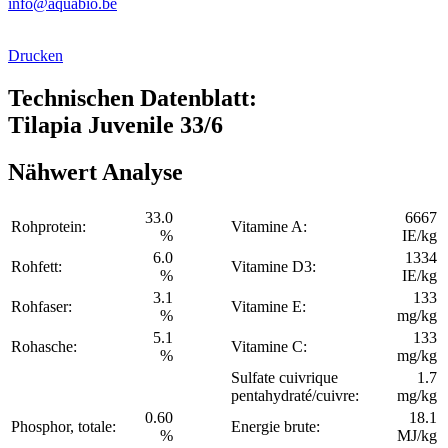
info@aquabio.be
Drucken
Technischen Datenblatt:
Tilapia Juvenile 33/6
Nähwert Analyse
33.0
6667
Rohprotein:
Vitamine A:
%
IE/kg
6.0
1334
Rohfett:
Vitamine D3:
%
IE/kg
3.1
133
Rohfaser:
Vitamine E:
%
mg/kg
5.1
133
Rohasche:
Vitamine C:
%
mg/kg
Sulfate cuivrique
1.7
pentahydraté/cuivre:
mg/kg
0.60
18.1
Phosphor, totale:
Energie brute:
%
MJ/kg