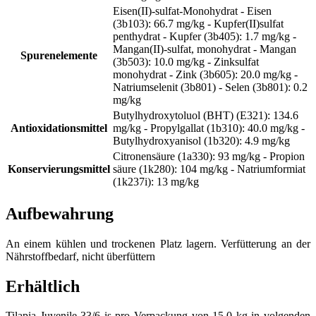
Eisen(II)-sulfat-Monohydrat - Eisen
(3b103): 66.7 mg/kg - Kupfer(II)sulfat
penthydrat - Kupfer (3b405): 1.7 mg/kg -
Mangan(II)-sulfat, monohydrat - Mangan
Spurenelemente
(3b503): 10.0 mg/kg - Zinksulfat
monohydrat - Zink (3b605): 20.0 mg/kg -
Natriumselenit (3b801) - Selen (3b801): 0.2
mg/kg
Butylhydroxytoluol (BHT) (E321): 134.6
Antioxidationsmittel
mg/kg - Propylgallat (1b310): 40.0 mg/kg -
Butylhydroxyanisol (1b320): 4.9 mg/kg
Citronensäure (1a330): 93 mg/kg - Propion
Konservierungsmittel
säure (1k280): 104 mg/kg - Natriumformiat
(1k237i): 13 mg/kg
Aufbewahrung
An einem kühlen und trockenen Platz lagern. Verfütterung an der
Nährstoffbedarf, nicht überfüttern
Erhältlich
Tilapia Juvenile 33/6 is pro Verpackung von 15.0 kg in volgenden