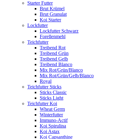
Starter Futter
Brut Krümel
Brut Granulat
Koi Starter
Lockfutter
Lockfutter Schwarz
Forellenmehl
Teichfutter
Treibend Rot
Treibend Grün
Treibend Gelb
Treibend Blanco
Mix Rot/Grün/Blanco
Mix Rot/Grün/Gelb/Blanco
Royal
Teichfutter Sticks
Sticks Classic
Sticks Light
Teichfutter Koi
Wheat Germ
Winterfutter
Immuno-Actif
Koi Spirulina
Koi Astax
Koi Capsanthine