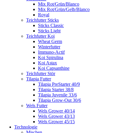
Mix Rot/Grün/Blanco
Mix Rot/Grün/Gelb/Blanco
Royal
Teichfutter Sticks
Sticks Classic
Sticks Light
Teichfutter Koi
Wheat Germ
Winterfutter
Immuno-Actif
Koi Spirulina
Koi Astax
Koi Capsanthine
Teichfutter Stör
Tilapia Futter
Tilapia PreStarter 40/9
Tilapia Starter 38/8
Tilapia Juvenile 33/6
Tilapia Grow-Out 30/6
Wels Futter
Wels Grower 40/14
Wels Grower 43/13
Wels Grower 45/15
Technologie
Mischen