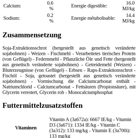
0.6
16.0
Calcium:
Energie digestible:
%
MJ/kg
0.2
14.4
Sodium:
Energie métabolisable:
%
MJ/kg
Zusammensetzung
Soja-Extraktionsschrot (hergestellt aus genetisch veränderte
sojabohnen) - Weizen - Fischmehl - Verarbeitetes tierisches Protein
(von Geflügel) - Federnmehl - Pflanzliche Öle und Fette (hergestellt
aus genetisch veränderte sojabohnen) - Getreidemehl (Weizen) -
Bluterzeugnisse (von Geflügel) - Erbsen - Raps-Extraktionsschrot -
Fischöl - Soja, getoastet (hergestellt aus genetisch veränderte
sojabohnen) - Vormischung die Calciumcarbonat enthält -
Natriumchlorid - Calciumcarbonat - Fettsäuren (Propionsäure), mit
Glycerin verestert, Glycerin roh - Monocalciumphosphat
Futtermittelzusatzstoffen
Vitamin A (3a672a): 6667 IE/kg - Vitamin
D3 (3a671): 1334 IE/kg - Vitamin C
Vitaminen
(3a312): 133 mg/kg - Vitamin E (3a700i):
133 mg/kg