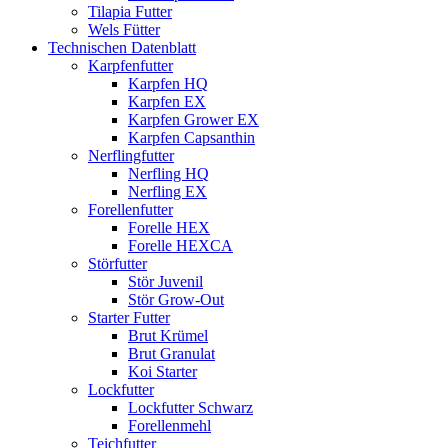
Tilapia Futter
Wels Fütter
Technischen Datenblatt
Karpfenfutter
Karpfen HQ
Karpfen EX
Karpfen Grower EX
Karpfen Capsanthin
Nerflingfutter
Nerfling HQ
Nerfling EX
Forellenfutter
Forelle HEX
Forelle HEXCA
Störfutter
Stör Juvenil
Stör Grow-Out
Starter Futter
Brut Krümel
Brut Granulat
Koi Starter
Lockfutter
Lockfutter Schwarz
Forellenmehl
Teichfutter