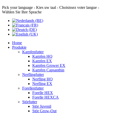
Pick your language - Kies uw taal - Choisissez voter langue -
Wählen Sie Ihre Sprache
Home
Produkte
Karpfenfutter
Karpfen HQ
Karpfen EX
Karpfen Grower EX
Karpfen Capsanthin
Nerflingfutter
Nerfling HQ
Nerfling EX
Forellenfutter
Forelle HEX
Forelle HEXCA
Störfutter
Stör Juvenil
Stör Grow-Out