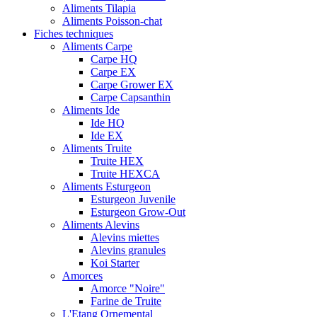
Aliments Tilapia
Aliments Poisson-chat
Fiches techniques
Aliments Carpe
Carpe HQ
Carpe EX
Carpe Grower EX
Carpe Capsanthin
Aliments Ide
Ide HQ
Ide EX
Aliments Truite
Truite HEX
Truite HEXCA
Aliments Esturgeon
Esturgeon Juvenile
Esturgeon Grow-Out
Aliments Alevins
Alevins miettes
Alevins granules
Koi Starter
Amorces
Amorce "Noire"
Farine de Truite
L'Etang Ornemental