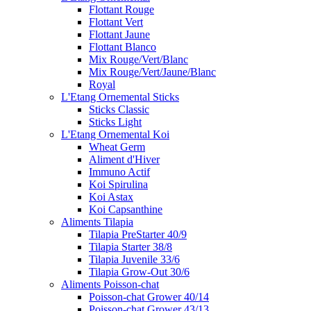
Flottant Rouge
Flottant Vert
Flottant Jaune
Flottant Blanco
Mix Rouge/Vert/Blanc
Mix Rouge/Vert/Jaune/Blanc
Royal
L'Etang Ornemental Sticks
Sticks Classic
Sticks Light
L'Etang Ornemental Koi
Wheat Germ
Aliment d'Hiver
Immuno Actif
Koi Spirulina
Koi Astax
Koi Capsanthine
Aliments Tilapia
Tilapia PreStarter 40/9
Tilapia Starter 38/8
Tilapia Juvenile 33/6
Tilapia Grow-Out 30/6
Aliments Poisson-chat
Poisson-chat Grower 40/14
Poisson-chat Grower 43/13