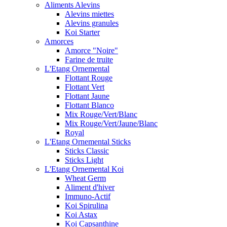
Aliments Alevins
Alevins miettes
Alevins granules
Koi Starter
Amorces
Amorce "Noire"
Farine de truite
L'Etang Ornemental
Flottant Rouge
Flottant Vert
Flottant Jaune
Flottant Blanco
Mix Rouge/Vert/Blanc
Mix Rouge/Vert/Jaune/Blanc
Royal
L'Etang Ornemental Sticks
Sticks Classic
Sticks Light
L'Etang Ornemental Koi
Wheat Germ
Aliment d'hiver
Immuno-Actif
Koi Spirulina
Koi Astax
Koi Capsanthine