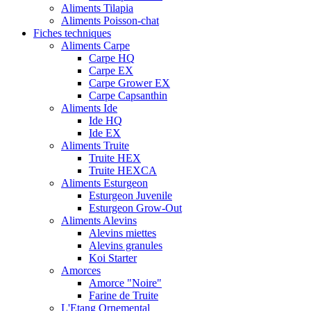
Aliments Tilapia
Aliments Poisson-chat
Fiches techniques
Aliments Carpe
Carpe HQ
Carpe EX
Carpe Grower EX
Carpe Capsanthin
Aliments Ide
Ide HQ
Ide EX
Aliments Truite
Truite HEX
Truite HEXCA
Aliments Esturgeon
Esturgeon Juvenile
Esturgeon Grow-Out
Aliments Alevins
Alevins miettes
Alevins granules
Koi Starter
Amorces
Amorce "Noire"
Farine de Truite
L'Etang Ornemental