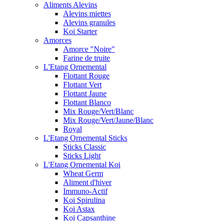
Aliments Alevins
Alevins miettes
Alevins granules
Koi Starter
Amorces
Amorce "Noire"
Farine de truite
L'Etang Ornemental
Flottant Rouge
Flottant Vert
Flottant Jaune
Flottant Blanco
Mix Rouge/Vert/Blanc
Mix Rouge/Vert/Jaune/Blanc
Royal
L'Etang Ornemental Sticks
Sticks Classic
Sticks Light
L'Etang Ornemental Koi
Wheat Germ
Aliment d'hiver
Immuno-Actif
Koi Spirulina
Koi Astax
Koi Capsanthine