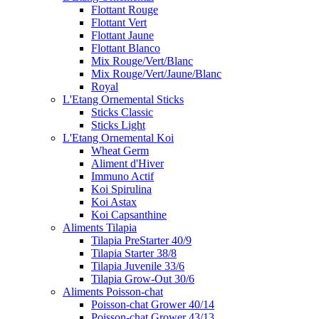
Flottant Rouge
Flottant Vert
Flottant Jaune
Flottant Blanco
Mix Rouge/Vert/Blanc
Mix Rouge/Vert/Jaune/Blanc
Royal
L'Etang Ornemental Sticks
Sticks Classic
Sticks Light
L'Etang Ornemental Koi
Wheat Germ
Aliment d'Hiver
Immuno Actif
Koi Spirulina
Koi Astax
Koi Capsanthine
Aliments Tilapia
Tilapia PreStarter 40/9
Tilapia Starter 38/8
Tilapia Juvenile 33/6
Tilapia Grow-Out 30/6
Aliments Poisson-chat
Poisson-chat Grower 40/14
Poisson-chat Grower 43/13