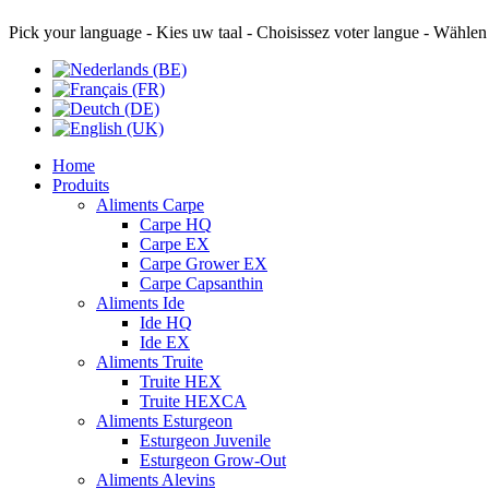
Pick your language - Kies uw taal - Choisissez voter langue - Wählen
Home
Produits
Aliments Carpe
Carpe HQ
Carpe EX
Carpe Grower EX
Carpe Capsanthin
Aliments Ide
Ide HQ
Ide EX
Aliments Truite
Truite HEX
Truite HEXCA
Aliments Esturgeon
Esturgeon Juvenile
Esturgeon Grow-Out
Aliments Alevins