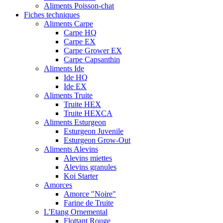
Aliments Poisson-chat
Fiches techniques
Aliments Carpe
Carpe HQ
Carpe EX
Carpe Grower EX
Carpe Capsanthin
Aliments Ide
Ide HQ
Ide EX
Aliments Truite
Truite HEX
Truite HEXCA
Aliments Esturgeon
Esturgeon Juvenile
Esturgeon Grow-Out
Aliments Alevins
Alevins miettes
Alevins granules
Koi Starter
Amorces
Amorce "Noire"
Farine de Truite
L'Etang Ornemental
Flottant Rouge