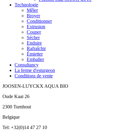
Technologie
Mêler
Broyer
Conditionner
Extrusion
Couper
Sécher
Enduire
Rafraîchir
Émietter
Emballer
Consultancy
La ferme d'esturgeon
Conditions de vente
JOOSEN-LUYCKX AQUA BIO
Oude Kaai 26
2300 Turnhout
Belgique
Tel: +32(0)14 47 27 10