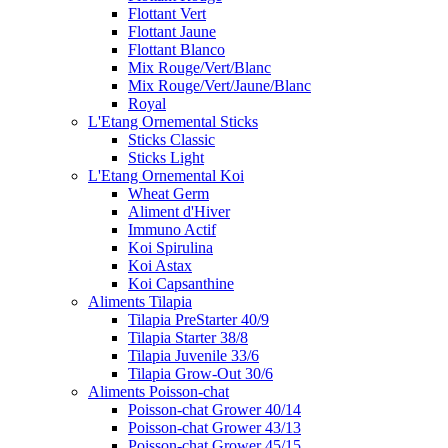
Flottant Vert
Flottant Jaune
Flottant Blanco
Mix Rouge/Vert/Blanc
Mix Rouge/Vert/Jaune/Blanc
Royal
L'Etang Ornemental Sticks
Sticks Classic
Sticks Light
L'Etang Ornemental Koi
Wheat Germ
Aliment d'Hiver
Immuno Actif
Koi Spirulina
Koi Astax
Koi Capsanthine
Aliments Tilapia
Tilapia PreStarter 40/9
Tilapia Starter 38/8
Tilapia Juvenile 33/6
Tilapia Grow-Out 30/6
Aliments Poisson-chat
Poisson-chat Grower 40/14
Poisson-chat Grower 43/13
Poisson-chat Grower 45/15