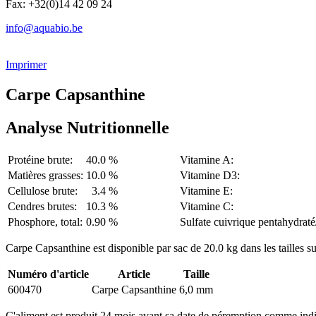
Fax: +32(0)14 42 09 24
info@aquabio.be
Imprimer
Carpe Capsanthine
Analyse Nutritionnelle
Protéine brute:
40.0 %
Vitamine A:
Matières grasses:
10.0 %
Vitamine D3:
Cellulose brute:
3.4 %
Vitamine E:
Cendres brutes:
10.3 %
Vitamine C:
Phosphore, total:
0.90 %
Sulfate cuivrique pentahydraté
Carpe Capsanthine est disponible par sac de 20.0 kg dans les tailles su
Numéro d'article
Article
Taille
600470
Carpe Capsanthine
6,0 mm
C'aliment est produit 24 mois avant sa date de péremption comme indi