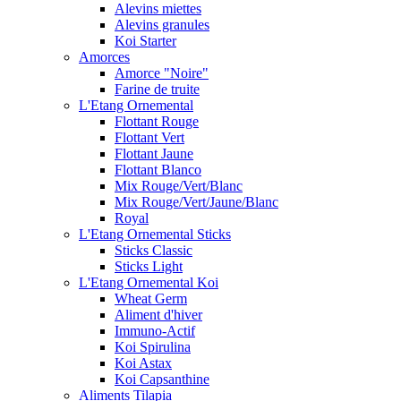
Alevins miettes
Alevins granules
Koi Starter
Amorces
Amorce "Noire"
Farine de truite
L'Etang Ornemental
Flottant Rouge
Flottant Vert
Flottant Jaune
Flottant Blanco
Mix Rouge/Vert/Blanc
Mix Rouge/Vert/Jaune/Blanc
Royal
L'Etang Ornemental Sticks
Sticks Classic
Sticks Light
L'Etang Ornemental Koi
Wheat Germ
Aliment d'hiver
Immuno-Actif
Koi Spirulina
Koi Astax
Koi Capsanthine
Aliments Tilapia