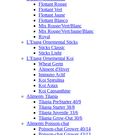
Flottant Rouge
Flottant Vert
Flottant Jaune
Flottant Blanco
Mix Rouge/Vert/Blanc
Mix Rouge/Vert/Jaune/Blanc
Royal
L'Etang Ornemental Sticks
Sticks Classic
Sticks Light
L'Etang Ornemental Koi
Wheat Germ
Aliment d'Hiver
Immuno Actif
Koi Spirulina
Koi Astax
Koi Capsanthine
Aliments Tilapia
Tilapia PreStarter 40/9
Tilapia Starter 38/8
Tilapia Juvenile 33/6
Tilapia Grow-Out 30/6
Aliments Poisson-chat
Poisson-chat Grower 40/14
Poisson-chat Grower 43/13