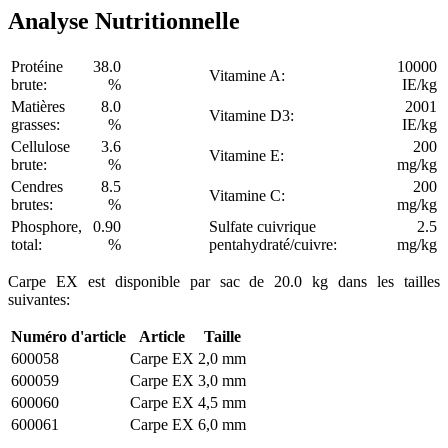
Analyse Nutritionnelle
Protéine
38.0
10000
Vitamine A:
brute:
%
IE/kg
Matières
8.0
2001
Vitamine D3:
grasses:
%
IE/kg
Cellulose
3.6
200
Vitamine E:
brute:
%
mg/kg
Cendres
8.5
200
Vitamine C:
brutes:
%
mg/kg
Phosphore,
0.90
Sulfate cuivrique
2.5
total:
%
pentahydraté/cuivre:
mg/kg
Carpe EX est disponible par sac de 20.0 kg dans les tailles
suivantes:
Numéro d'article
Article
Taille
600058
Carpe EX
2,0 mm
600059
Carpe EX
3,0 mm
600060
Carpe EX
4,5 mm
600061
Carpe EX
6,0 mm