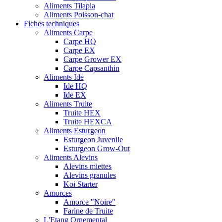
Aliments Tilapia
Aliments Poisson-chat
Fiches techniques
Aliments Carpe
Carpe HQ
Carpe EX
Carpe Grower EX
Carpe Capsanthin
Aliments Ide
Ide HQ
Ide EX
Aliments Truite
Truite HEX
Truite HEXCA
Aliments Esturgeon
Esturgeon Juvenile
Esturgeon Grow-Out
Aliments Alevins
Alevins miettes
Alevins granules
Koi Starter
Amorces
Amorce "Noire"
Farine de Truite
L'Etang Ornemental