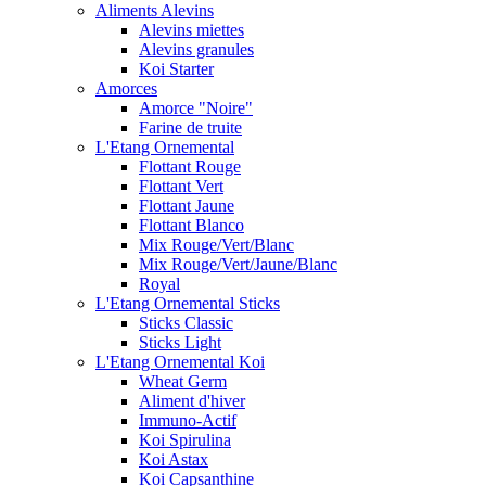
Aliments Alevins
Alevins miettes
Alevins granules
Koi Starter
Amorces
Amorce "Noire"
Farine de truite
L'Etang Ornemental
Flottant Rouge
Flottant Vert
Flottant Jaune
Flottant Blanco
Mix Rouge/Vert/Blanc
Mix Rouge/Vert/Jaune/Blanc
Royal
L'Etang Ornemental Sticks
Sticks Classic
Sticks Light
L'Etang Ornemental Koi
Wheat Germ
Aliment d'hiver
Immuno-Actif
Koi Spirulina
Koi Astax
Koi Capsanthine