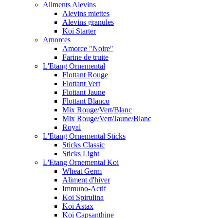
Aliments Alevins
Alevins miettes
Alevins granules
Koi Starter
Amorces
Amorce "Noire"
Farine de truite
L'Etang Ornemental
Flottant Rouge
Flottant Vert
Flottant Jaune
Flottant Blanco
Mix Rouge/Vert/Blanc
Mix Rouge/Vert/Jaune/Blanc
Royal
L'Etang Ornemental Sticks
Sticks Classic
Sticks Light
L'Etang Ornemental Koi
Wheat Germ
Aliment d'hiver
Immuno-Actif
Koi Spirulina
Koi Astax
Koi Capsanthine