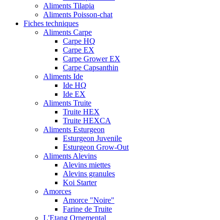
Aliments Tilapia
Aliments Poisson-chat
Fiches techniques
Aliments Carpe
Carpe HQ
Carpe EX
Carpe Grower EX
Carpe Capsanthin
Aliments Ide
Ide HQ
Ide EX
Aliments Truite
Truite HEX
Truite HEXCA
Aliments Esturgeon
Esturgeon Juvenile
Esturgeon Grow-Out
Aliments Alevins
Alevins miettes
Alevins granules
Koi Starter
Amorces
Amorce "Noire"
Farine de Truite
L'Etang Ornemental