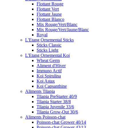
Flottant Rouge
Flottant Vert
Flottant Jaune
Flottant Blanco
Mix Rouge/Vert/Blanc
Mix Rouge/Vert/Jaune/Blanc
Royal
L'Etang Ornemental Sticks
Sticks Classic
Sticks Light
L'Etang Ornemental Koi
Wheat Germ
Aliment d'Hiver
Immuno Actif
Koi Spirulina
Koi Astax
Koi Capsanthine
Aliments Tilapia
Tilapia PreStarter 40/9
Tilapia Starter 38/8
Tilapia Juvenile 33/6
Tilapia Grow-Out 30/6
Aliments Poisson-chat
Poisson-chat Grower 40/14
Poisson-chat Grower 43/13