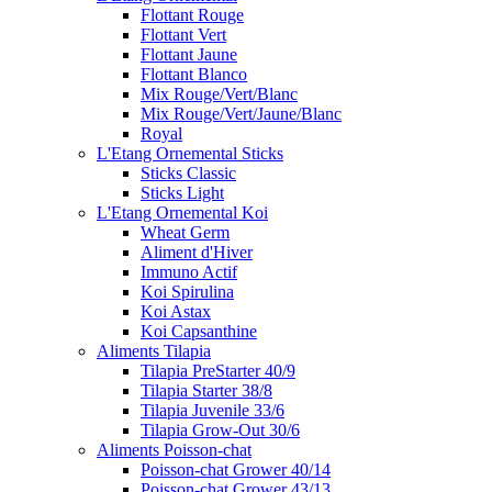
Flottant Rouge
Flottant Vert
Flottant Jaune
Flottant Blanco
Mix Rouge/Vert/Blanc
Mix Rouge/Vert/Jaune/Blanc
Royal
L'Etang Ornemental Sticks
Sticks Classic
Sticks Light
L'Etang Ornemental Koi
Wheat Germ
Aliment d'Hiver
Immuno Actif
Koi Spirulina
Koi Astax
Koi Capsanthine
Aliments Tilapia
Tilapia PreStarter 40/9
Tilapia Starter 38/8
Tilapia Juvenile 33/6
Tilapia Grow-Out 30/6
Aliments Poisson-chat
Poisson-chat Grower 40/14
Poisson-chat Grower 43/13