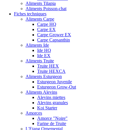
Aliments Tilapia
Aliments Poisson-chat
Fiches techniques
Aliments Carpe
Carpe HQ
Carpe EX
Carpe Grower EX
Carpe Capsanthin
Aliments Ide
Ide HQ
Ide EX
Aliments Truite
Truite HEX
Truite HEXCA
Aliments Esturgeon
Esturgeon Juvenile
Esturgeon Grow-Out
Aliments Alevins
Alevins miettes
Alevins granules
Koi Starter
Amorces
Amorce "Noire"
Farine de Truite
L'Etang Ornemental