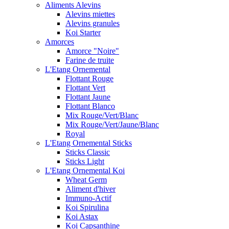
Aliments Alevins
Alevins miettes
Alevins granules
Koi Starter
Amorces
Amorce "Noire"
Farine de truite
L'Etang Ornemental
Flottant Rouge
Flottant Vert
Flottant Jaune
Flottant Blanco
Mix Rouge/Vert/Blanc
Mix Rouge/Vert/Jaune/Blanc
Royal
L'Etang Ornemental Sticks
Sticks Classic
Sticks Light
L'Etang Ornemental Koi
Wheat Germ
Aliment d'hiver
Immuno-Actif
Koi Spirulina
Koi Astax
Koi Capsanthine