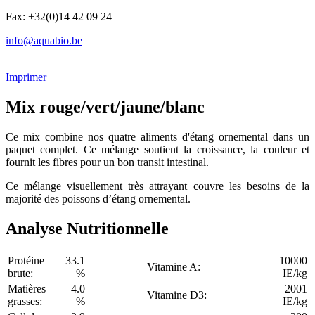
Fax: +32(0)14 42 09 24
info@aquabio.be
Imprimer
Mix rouge/vert/jaune/blanc
Ce mix combine nos quatre aliments d'étang ornemental dans un
paquet complet. Ce mélange soutient la croissance, la couleur et
fournit les fibres pour un bon transit intestinal.
Ce mélange visuellement très attrayant couvre les besoins de la
majorité des poissons d’étang ornemental.
Analyse Nutritionnelle
Protéine
33.1
10000
Vitamine A:
brute:
%
IE/kg
Matières
4.0
2001
Vitamine D3:
grasses:
%
IE/kg