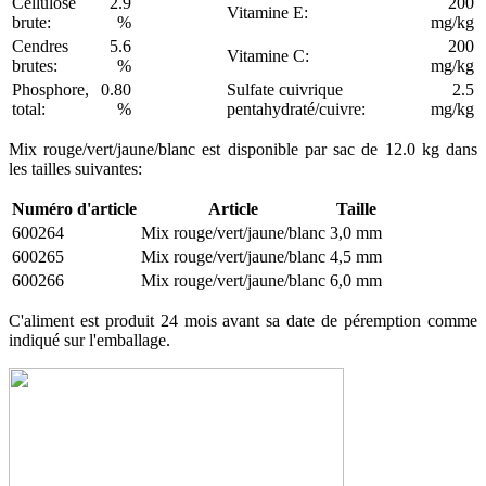
Cellulose
2.9
200
Vitamine E:
brute:
%
mg/kg
Cendres
5.6
200
Vitamine C:
brutes:
%
mg/kg
Phosphore,
0.80
Sulfate cuivrique
2.5
total:
%
pentahydraté/cuivre:
mg/kg
Mix rouge/vert/jaune/blanc est disponible par sac de 12.0 kg dans
les tailles suivantes:
Numéro d'article
Article
Taille
600264
Mix rouge/vert/jaune/blanc
3,0 mm
600265
Mix rouge/vert/jaune/blanc
4,5 mm
600266
Mix rouge/vert/jaune/blanc
6,0 mm
C'aliment est produit 24 mois avant sa date de péremption comme
indiqué sur l'emballage.