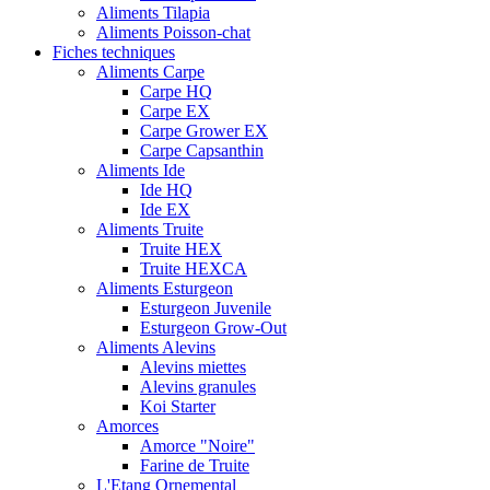
Aliments Tilapia
Aliments Poisson-chat
Fiches techniques
Aliments Carpe
Carpe HQ
Carpe EX
Carpe Grower EX
Carpe Capsanthin
Aliments Ide
Ide HQ
Ide EX
Aliments Truite
Truite HEX
Truite HEXCA
Aliments Esturgeon
Esturgeon Juvenile
Esturgeon Grow-Out
Aliments Alevins
Alevins miettes
Alevins granules
Koi Starter
Amorces
Amorce "Noire"
Farine de Truite
L'Etang Ornemental