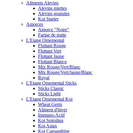
Aliments Alevins
Alevins miettes
Alevins granules
Koi Starter
Amorces
Amorce "Noire"
Farine de truite
L'Etang Ornemental
Flottant Rouge
Flottant Vert
Flottant Jaune
Flottant Blanco
Mix Rouge/Vert/Blanc
Mix Rouge/Vert/Jaune/Blanc
Royal
L'Etang Ornemental Sticks
Sticks Classic
Sticks Light
L'Etang Ornemental Koi
Wheat Germ
Aliment d'hiver
Immuno-Actif
Koi Spirulina
Koi Astax
Koi Capsanthine