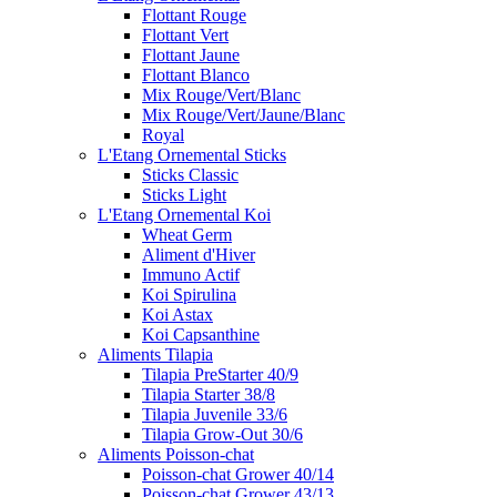
Flottant Rouge
Flottant Vert
Flottant Jaune
Flottant Blanco
Mix Rouge/Vert/Blanc
Mix Rouge/Vert/Jaune/Blanc
Royal
L'Etang Ornemental Sticks
Sticks Classic
Sticks Light
L'Etang Ornemental Koi
Wheat Germ
Aliment d'Hiver
Immuno Actif
Koi Spirulina
Koi Astax
Koi Capsanthine
Aliments Tilapia
Tilapia PreStarter 40/9
Tilapia Starter 38/8
Tilapia Juvenile 33/6
Tilapia Grow-Out 30/6
Aliments Poisson-chat
Poisson-chat Grower 40/14
Poisson-chat Grower 43/13