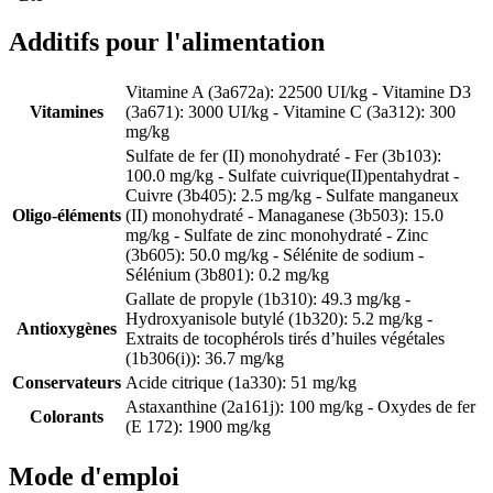
Additifs pour l'alimentation
Vitamine A (3a672a): 22500 UI/kg - Vitamine D3
Vitamines
(3a671): 3000 UI/kg - Vitamine C (3a312): 300
mg/kg
Sulfate de fer (II) monohydraté - Fer (3b103):
100.0 mg/kg - Sulfate cuivrique(II)pentahydrat -
Cuivre (3b405): 2.5 mg/kg - Sulfate manganeux
Oligo-éléments
(II) monohydraté - Managanese (3b503): 15.0
mg/kg - Sulfate de zinc monohydraté - Zinc
(3b605): 50.0 mg/kg - Sélénite de sodium -
Sélénium (3b801): 0.2 mg/kg
Gallate de propyle (1b310): 49.3 mg/kg -
Hydroxyanisole butylé (1b320): 5.2 mg/kg -
Antioxygènes
Extraits de tocophérols tirés d’huiles végétales
(1b306(i)): 36.7 mg/kg
Conservateurs
Acide citrique (1a330): 51 mg/kg
Astaxanthine (2a161j): 100 mg/kg - Oxydes de fer
Colorants
(E 172): 1900 mg/kg
Mode d'emploi