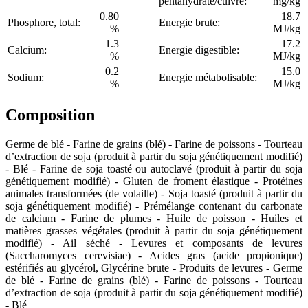
pentahydraté/cuivre:
mg/kg
0.80
18.7
Phosphore, total:
Energie brute:
%
MJ/kg
1.3
17.2
Calcium:
Energie digestible:
%
MJ/kg
0.2
15.0
Sodium:
Energie métabolisable:
%
MJ/kg
Composition
Germe de blé - Farine de grains (blé) - Farine de poissons - Tourteau
d’extraction de soja (produit à partir du soja génétiquement modifié)
- Blé - Farine de soja toasté ou autoclavé (produit à partir du soja
génétiquement modifié) - Gluten de froment élastique - Protéines
animales transformées (de volaille) - Soja toasté (produit à partir du
soja génétiquement modifié) - Prémélange contenant du carbonate
de calcium - Farine de plumes - Huile de poisson - Huiles et
matières grasses végétales (produit à partir du soja génétiquement
modifié) - Ail séché - Levures et composants de levures
(Saccharomyces cerevisiae) - Acides gras (acide propionique)
estérifiés au glycérol, Glycérine brute - Produits de levures - Germe
de blé - Farine de grains (blé) - Farine de poissons - Tourteau
d’extraction de soja (produit à partir du soja génétiquement modifié)
- Blé