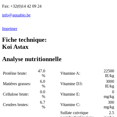
Fax: +32(0)14 42 09 24
info@aquabio.be
Imprimer
Fiche technique:
Koi Astax
Analyse nutritionnelle
47.0
22500
Protéine brute:
Vitamine A:
%
IE/kg
6.0
3000
Matières grasses:
Vitamine D3:
%
IE/kg
0.0
0
Cellulose brute:
Vitamine E:
%
mg/kg
6.7
300
Cendres brutes:
Vitamine C:
%
mg/kg
Sulfate cuivrique
2.5