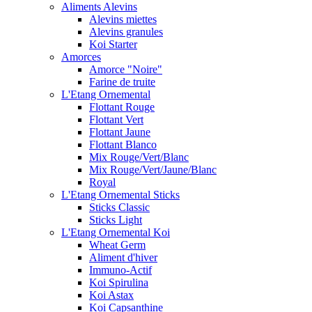
Aliments Alevins
Alevins miettes
Alevins granules
Koi Starter
Amorces
Amorce "Noire"
Farine de truite
L'Etang Ornemental
Flottant Rouge
Flottant Vert
Flottant Jaune
Flottant Blanco
Mix Rouge/Vert/Blanc
Mix Rouge/Vert/Jaune/Blanc
Royal
L'Etang Ornemental Sticks
Sticks Classic
Sticks Light
L'Etang Ornemental Koi
Wheat Germ
Aliment d'hiver
Immuno-Actif
Koi Spirulina
Koi Astax
Koi Capsanthine