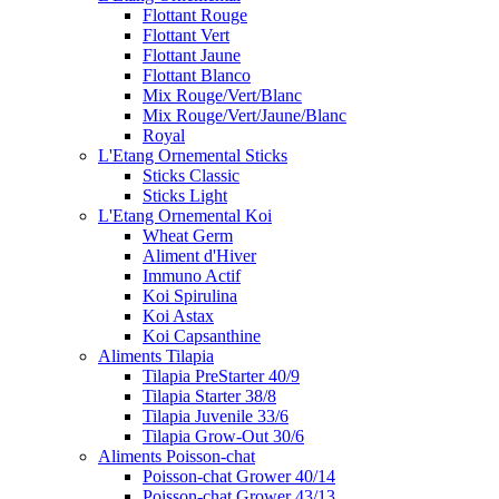
Flottant Rouge
Flottant Vert
Flottant Jaune
Flottant Blanco
Mix Rouge/Vert/Blanc
Mix Rouge/Vert/Jaune/Blanc
Royal
L'Etang Ornemental Sticks
Sticks Classic
Sticks Light
L'Etang Ornemental Koi
Wheat Germ
Aliment d'Hiver
Immuno Actif
Koi Spirulina
Koi Astax
Koi Capsanthine
Aliments Tilapia
Tilapia PreStarter 40/9
Tilapia Starter 38/8
Tilapia Juvenile 33/6
Tilapia Grow-Out 30/6
Aliments Poisson-chat
Poisson-chat Grower 40/14
Poisson-chat Grower 43/13