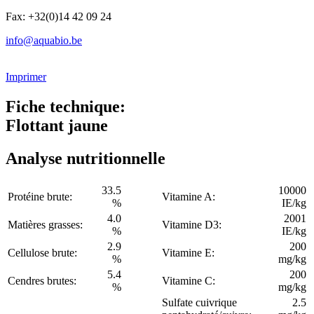
Fax: +32(0)14 42 09 24
info@aquabio.be
Imprimer
Fiche technique:
Flottant jaune
Analyse nutritionnelle
33.5
10000
Protéine brute:
Vitamine A:
%
IE/kg
4.0
2001
Matières grasses:
Vitamine D3:
%
IE/kg
2.9
200
Cellulose brute:
Vitamine E:
%
mg/kg
5.4
200
Cendres brutes:
Vitamine C:
%
mg/kg
Sulfate cuivrique
2.5