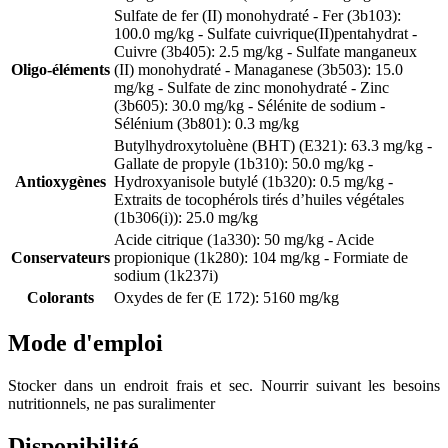
Sulfate de fer (II) monohydraté - Fer (3b103):
100.0 mg/kg - Sulfate cuivrique(II)pentahydrat -
Cuivre (3b405): 2.5 mg/kg - Sulfate manganeux
Oligo-éléments
(II) monohydraté - Managanese (3b503): 15.0
mg/kg - Sulfate de zinc monohydraté - Zinc
(3b605): 30.0 mg/kg - Sélénite de sodium -
Sélénium (3b801): 0.3 mg/kg
Butylhydroxytoluène (BHT) (E321): 63.3 mg/kg -
Gallate de propyle (1b310): 50.0 mg/kg -
Antioxygènes
Hydroxyanisole butylé (1b320): 0.5 mg/kg -
Extraits de tocophérols tirés d’huiles végétales
(1b306(i)): 25.0 mg/kg
Acide citrique (1a330): 50 mg/kg - Acide
Conservateurs
propionique (1k280): 104 mg/kg - Formiate de
sodium (1k237i)
Colorants
Oxydes de fer (E 172): 5160 mg/kg
Mode d'emploi
Stocker dans un endroit frais et sec. Nourrir suivant les besoins
nutritionnels, ne pas suralimenter
Disponibilité