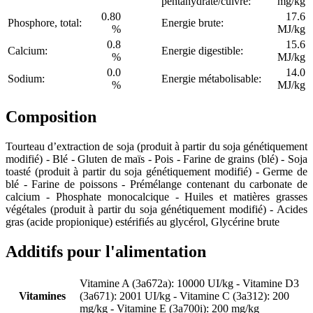
pentahydraté/cuivre:
mg/kg
0.80
17.6
Phosphore, total:
Energie brute:
%
MJ/kg
0.8
15.6
Calcium:
Energie digestible:
%
MJ/kg
0.0
14.0
Sodium:
Energie métabolisable:
%
MJ/kg
Composition
Tourteau d’extraction de soja (produit à partir du soja génétiquement
modifié) - Blé - Gluten de maïs - Pois - Farine de grains (blé) - Soja
toasté (produit à partir du soja génétiquement modifié) - Germe de
blé - Farine de poissons - Prémélange contenant du carbonate de
calcium - Phosphate monocalcique - Huiles et matières grasses
végétales (produit à partir du soja génétiquement modifié) - Acides
gras (acide propionique) estérifiés au glycérol, Glycérine brute
Additifs pour l'alimentation
Vitamine A (3a672a): 10000 UI/kg - Vitamine D3
Vitamines
(3a671): 2001 UI/kg - Vitamine C (3a312): 200
mg/kg - Vitamine E (3a700i): 200 mg/kg