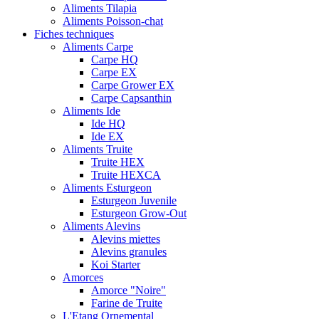
Aliments Tilapia
Aliments Poisson-chat
Fiches techniques
Aliments Carpe
Carpe HQ
Carpe EX
Carpe Grower EX
Carpe Capsanthin
Aliments Ide
Ide HQ
Ide EX
Aliments Truite
Truite HEX
Truite HEXCA
Aliments Esturgeon
Esturgeon Juvenile
Esturgeon Grow-Out
Aliments Alevins
Alevins miettes
Alevins granules
Koi Starter
Amorces
Amorce "Noire"
Farine de Truite
L'Etang Ornemental