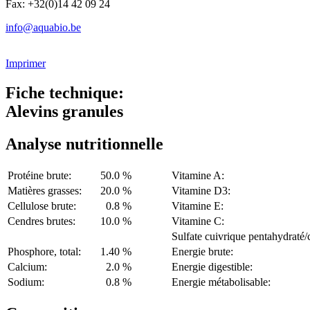
Fax: +32(0)14 42 09 24
info@aquabio.be
Imprimer
Fiche technique:
Alevins granules
Analyse nutritionnelle
Protéine brute:
50.0 %
Vitamine A:
Matières grasses:
20.0 %
Vitamine D3:
Cellulose brute:
0.8 %
Vitamine E:
Cendres brutes:
10.0 %
Vitamine C:
Sulfate cuivrique pentahydraté/
Phosphore, total:
1.40 %
Energie brute:
Calcium:
2.0 %
Energie digestible:
Sodium:
0.8 %
Energie métabolisable: