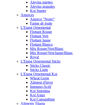
Alevins miettes
Alevins granules
Koi Starter
Amorces
Amorce "Noire"
Farine de truite
L'Etang Ornemental
Flottant Rouge
Flottant Vert
Flottant Jaune
Flottant Blanco
Mix Rouge/Vert/Blanc
Mix Rouge/Vert/Jaune/Blanc
Royal
L'Etang Ornemental Sticks
Sticks Classic
Sticks Light
L'Etang Ornemental Koi
Wheat Germ
Aliment d'hiver
Immuno-Actif
Koi Spirulina
Koi Astax
Koi Capsanthine
Aliments Tilapia