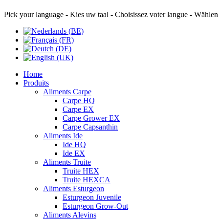
Pick your language - Kies uw taal - Choisissez voter langue - Wählen
Home
Produits
Aliments Carpe
Carpe HQ
Carpe EX
Carpe Grower EX
Carpe Capsanthin
Aliments Ide
Ide HQ
Ide EX
Aliments Truite
Truite HEX
Truite HEXCA
Aliments Esturgeon
Esturgeon Juvenile
Esturgeon Grow-Out
Aliments Alevins