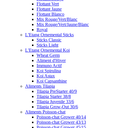
Flottant Vert
Flottant Jaune
Flottant Blanco
Mix Rouge/Vert/Blanc
Mix Rouge/Vert/Jaune/Blanc
Royal
L'Etang Ornemental Sticks
Sticks Classic
Sticks Light
L'Etang Ornemental Koi
Wheat Germ
Aliment d'Hiver
Immuno Actif
Koi Spirulina
Koi Astax
Koi Capsanthine
Aliments Tilapia
Tilapia PreStarter 40/9
Tilapia Starter 38/8
Tilapia Juvenile 33/6
Tilapia Grow-Out 30/6
Aliments Poisson-chat
Poisson-chat Grower 40/14
Poisson-chat Grower 43/13
Poisson-chat Grower 45/15