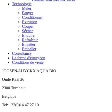
Technologie
Mêler
Broyer
Conditionner
Extrusion
Couper
Sécher
Enduire
Rafraîchir
Émietter
Emballer
Consultancy
La ferme d'esturgeon
Conditions de vente
JOOSEN-LUYCKX AQUA BIO
Oude Kaai 26
2300 Turnhout
Belgique
Tel: +32(0)14 47 27 10