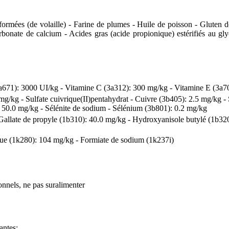
formées (de volaille) - Farine de plumes - Huile de poisson - Gluten de
onate de calcium - Acides gras (acide propionique) estérifiés au glyc
a671): 3000 UI/kg - Vitamine C (3a312): 300 mg/kg - Vitamine E (3a7
0 mg/kg - Sulfate cuivrique(II)pentahydrat - Cuivre (3b405): 2.5 mg/kg
 50.0 mg/kg - Sélénite de sodium - Sélénium (3b801): 0.2 mg/kg
late de propyle (1b310): 40.0 mg/kg - Hydroxyanisole butylé (1b320): 
que (1k280): 104 mg/kg - Formiate de sodium (1k237i)
ionnels, ne pas suralimenter
antes: