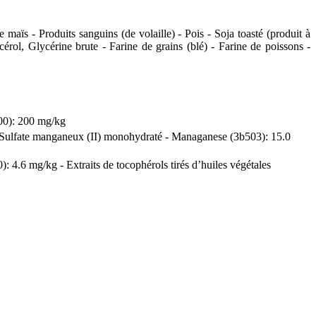
 maïs - Produits sanguins (de volaille) - Pois - Soja toasté (produit à
érol, Glycérine brute - Farine de grains (blé) - Farine de poissons -
00): 200 mg/kg
 - Sulfate manganeux (II) monohydraté - Managanese (3b503): 15.0
4.6 mg/kg - Extraits de tocophérols tirés d’huiles végétales