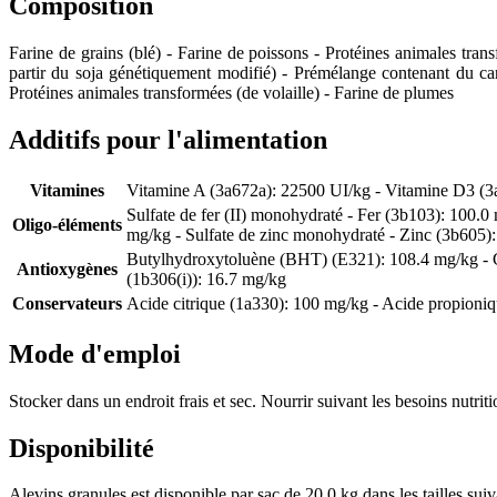
Composition
Farine de grains (blé) - Farine de poissons - Protéines animales trans
partir du soja génétiquement modifié) - Prémélange contenant du carb
Protéines animales transformées (de volaille) - Farine de plumes
Additifs pour l'alimentation
Vitamines
Vitamine A (3a672a): 22500 UI/kg - Vitamine D3 (3
Sulfate de fer (II) monohydraté - Fer (3b103): 100.
Oligo-éléments
mg/kg - Sulfate de zinc monohydraté - Zinc (3b605):
Butylhydroxytoluène (BHT) (E321): 108.4 mg/kg - Gal
Antioxygènes
(1b306(i)): 16.7 mg/kg
Conservateurs
Acide citrique (1a330): 100 mg/kg - Acide propioni
Mode d'emploi
Stocker dans un endroit frais et sec. Nourrir suivant les besoins nutrit
Disponibilité
Alevins granules est disponible par sac de 20.0 kg dans les tailles suiv