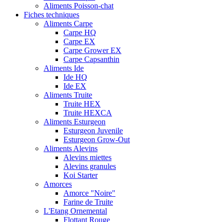
Aliments Poisson-chat
Fiches techniques
Aliments Carpe
Carpe HQ
Carpe EX
Carpe Grower EX
Carpe Capsanthin
Aliments Ide
Ide HQ
Ide EX
Aliments Truite
Truite HEX
Truite HEXCA
Aliments Esturgeon
Esturgeon Juvenile
Esturgeon Grow-Out
Aliments Alevins
Alevins miettes
Alevins granules
Koi Starter
Amorces
Amorce "Noire"
Farine de Truite
L'Etang Ornemental
Flottant Rouge