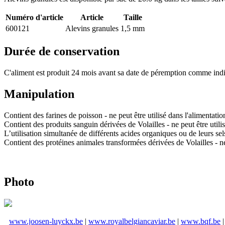
Numéro d'article
Article
Taille
600121
Alevins granules
1,5 mm
Durée de conservation
C'aliment est produit 24 mois avant sa date de péremption comme indi
Manipulation
Contient des farines de poisson - ne peut être utilisé dans l'alimentati
Contient des produits sanguin dérivées de Volailles - ne peut être utili
L’utilisation simultanée de différents acides organiques ou de leurs se
Contient des protéines animales transformées dérivées de Volailles - n
Photo
www.joosen-luyckx.be
|
www.royalbelgiancaviar.be
|
www.bqf.be