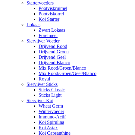
Startervoeders
Pootviskruimel
Pootviskorrel
Koi Starter
Lokaas
Zwart Lokaas
Forelmeel
Siervijver Voeder
Drijvend Rood
Drijvend Groen
Drijvend Geel
Drijvend Blanco
Mix Rood/Groen/Blanco
Mix Rood/Groen/Geel/Blanco
Royal
Siervijver Sticks
Sticks Classic
Sticks Light
Siervijver Koi
Wheat Germ
Wintervoeder
Immuno-Actif
Koi Spirulina
Koi Astax
Koi Capsanthine