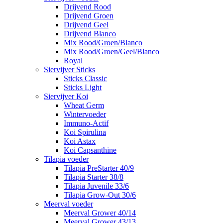
Drijvend Rood
Drijvend Groen
Drijvend Geel
Drijvend Blanco
Mix Rood/Groen/Blanco
Mix Rood/Groen/Geel/Blanco
Royal
Siervijver Sticks
Sticks Classic
Sticks Light
Siervijver Koi
Wheat Germ
Wintervoeder
Immuno-Actif
Koi Spirulina
Koi Astax
Koi Capsanthine
Tilapia voeder
Tilapia PreStarter 40/9
Tilapia Starter 38/8
Tilapia Juvenile 33/6
Tilapia Grow-Out 30/6
Meerval voeder
Meerval Grower 40/14
Meerval Grower 43/13