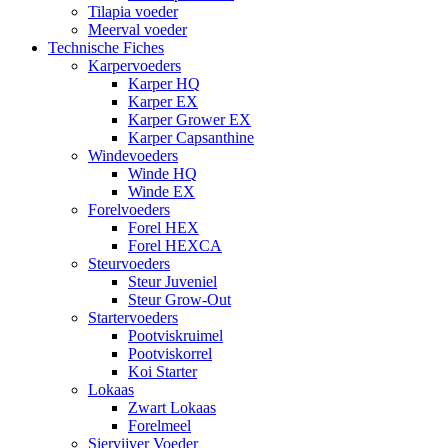
Tilapia voeder
Meerval voeder
Technische Fiches
Karpervoeders
Karper HQ
Karper EX
Karper Grower EX
Karper Capsanthine
Windevoeders
Winde HQ
Winde EX
Forelvoeders
Forel HEX
Forel HEXCA
Steurvoeders
Steur Juveniel
Steur Grow-Out
Startervoeders
Pootviskruimel
Pootviskorrel
Koi Starter
Lokaas
Zwart Lokaas
Forelmeel
Siervijver Voeder