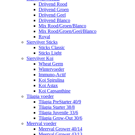
Drijvend Rood
Drijvend Groen
Drijvend Geel
Drijvend Blanco
Mix Rood/Groen/Blanco
Mix Rood/Groen/Geel/Blanco
Royal
Siervijver Sticks
Sticks Classic
Sticks Light
Siervijver Koi
Wheat Germ
Wintervoeder
Immuno-Actif
Koi Spirulina
Koi Astax
Koi Capsanthine
Tilapia voeder
Tilapia PreStarter 40/9
Tilapia Starter 38/8
Tilapia Juvenile 33/6
Tilapia Grow-Out 30/6
Meerval voeder
Meerval Grower 40/14
Meerval Grower 43/13