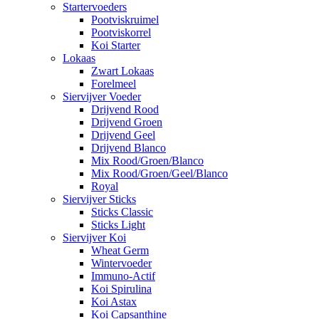
Startervoeders
Pootviskruimel
Pootviskorrel
Koi Starter
Lokaas
Zwart Lokaas
Forelmeel
Siervijver Voeder
Drijvend Rood
Drijvend Groen
Drijvend Geel
Drijvend Blanco
Mix Rood/Groen/Blanco
Mix Rood/Groen/Geel/Blanco
Royal
Siervijver Sticks
Sticks Classic
Sticks Light
Siervijver Koi
Wheat Germ
Wintervoeder
Immuno-Actif
Koi Spirulina
Koi Astax
Koi Capsanthine