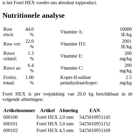
is het Forel HEX voeder ons absoluut topproduct.
Nutritionele analyse
Ruw
44.0
10000
Vitamine A:
eiwit:
%
IE/kg
22.0
2001
Ruw vet:
Vitamine D3:
%
IE/kg
Ruwe
1.3
200
Vitamine E:
celstof:
%
mg/kg
6.4
200
Ruwe as:
Vitamine C:
%
mg/kg
Fosfor,
1.00
Koper-II-sulfaat
2.5
totaal:
%
pentahydraat/koper:
mg/kg
Forel HEX is per verpakking van 20.0 kg beschikbaar in de
volgende afmetingen:
Artikelnummer
Artikel
Afmeting
EAN
600100
Forel HEX
2,0 mm
5425010951145
600101
Forel HEX
3,0 mm
5425010951152
600102
Forel HEX
4,5 mm
5425010951169