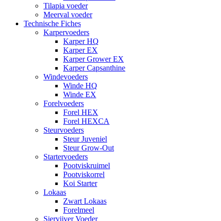
Tilapia voeder
Meerval voeder
Technische Fiches
Karpervoeders
Karper HQ
Karper EX
Karper Grower EX
Karper Capsanthine
Windevoeders
Winde HQ
Winde EX
Forelvoeders
Forel HEX
Forel HEXCA
Steurvoeders
Steur Juveniel
Steur Grow-Out
Startervoeders
Pootviskruimel
Pootviskorrel
Koi Starter
Lokaas
Zwart Lokaas
Forelmeel
Siervijver Voeder