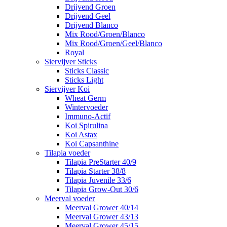
Drijvend Groen
Drijvend Geel
Drijvend Blanco
Mix Rood/Groen/Blanco
Mix Rood/Groen/Geel/Blanco
Royal
Siervijver Sticks
Sticks Classic
Sticks Light
Siervijver Koi
Wheat Germ
Wintervoeder
Immuno-Actif
Koi Spirulina
Koi Astax
Koi Capsanthine
Tilapia voeder
Tilapia PreStarter 40/9
Tilapia Starter 38/8
Tilapia Juvenile 33/6
Tilapia Grow-Out 30/6
Meerval voeder
Meerval Grower 40/14
Meerval Grower 43/13
Meerval Grower 45/15