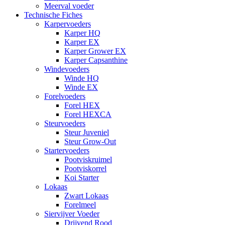
Meerval voeder
Technische Fiches
Karpervoeders
Karper HQ
Karper EX
Karper Grower EX
Karper Capsanthine
Windevoeders
Winde HQ
Winde EX
Forelvoeders
Forel HEX
Forel HEXCA
Steurvoeders
Steur Juveniel
Steur Grow-Out
Startervoeders
Pootviskruimel
Pootviskorrel
Koi Starter
Lokaas
Zwart Lokaas
Forelmeel
Siervijver Voeder
Drijvend Rood