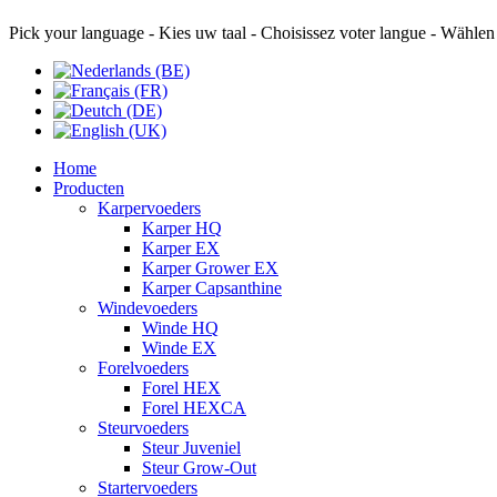
Pick your language - Kies uw taal - Choisissez voter langue - Wählen
Home
Producten
Karpervoeders
Karper HQ
Karper EX
Karper Grower EX
Karper Capsanthine
Windevoeders
Winde HQ
Winde EX
Forelvoeders
Forel HEX
Forel HEXCA
Steurvoeders
Steur Juveniel
Steur Grow-Out
Startervoeders