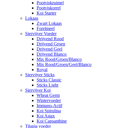
Pootviskruimel
Pootviskorrel
Koi Starter
Lokaas
Zwart Lokaas
Forelmeel
Siervijver Voeder
Drijvend Rood
Drijvend Groen
Drijvend Geel
Drijvend Blanco
Mix Rood/Groen/Blanco
Mix Rood/Groen/Geel/Blanco
Royal
Siervijver Sticks
Sticks Classic
Sticks Light
Siervijver Koi
Wheat Germ
Wintervoeder
Immuno-Actif
Koi Spirulina
Koi Astax
Koi Capsanthine
Tilapia voeder