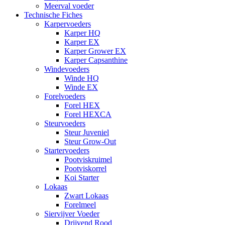
Meerval voeder
Technische Fiches
Karpervoeders
Karper HQ
Karper EX
Karper Grower EX
Karper Capsanthine
Windevoeders
Winde HQ
Winde EX
Forelvoeders
Forel HEX
Forel HEXCA
Steurvoeders
Steur Juveniel
Steur Grow-Out
Startervoeders
Pootviskruimel
Pootviskorrel
Koi Starter
Lokaas
Zwart Lokaas
Forelmeel
Siervijver Voeder
Drijvend Rood