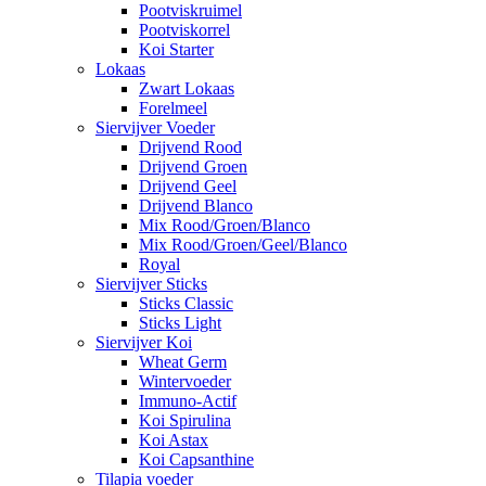
Pootviskruimel
Pootviskorrel
Koi Starter
Lokaas
Zwart Lokaas
Forelmeel
Siervijver Voeder
Drijvend Rood
Drijvend Groen
Drijvend Geel
Drijvend Blanco
Mix Rood/Groen/Blanco
Mix Rood/Groen/Geel/Blanco
Royal
Siervijver Sticks
Sticks Classic
Sticks Light
Siervijver Koi
Wheat Germ
Wintervoeder
Immuno-Actif
Koi Spirulina
Koi Astax
Koi Capsanthine
Tilapia voeder