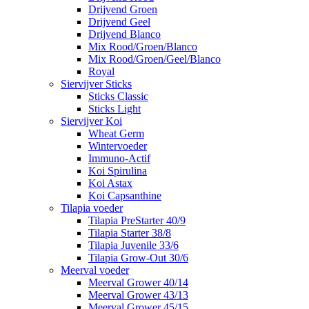
Drijvend Groen
Drijvend Geel
Drijvend Blanco
Mix Rood/Groen/Blanco
Mix Rood/Groen/Geel/Blanco
Royal
Siervijver Sticks
Sticks Classic
Sticks Light
Siervijver Koi
Wheat Germ
Wintervoeder
Immuno-Actif
Koi Spirulina
Koi Astax
Koi Capsanthine
Tilapia voeder
Tilapia PreStarter 40/9
Tilapia Starter 38/8
Tilapia Juvenile 33/6
Tilapia Grow-Out 30/6
Meerval voeder
Meerval Grower 40/14
Meerval Grower 43/13
Meerval Grower 45/15