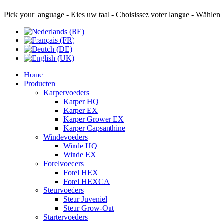
Pick your language - Kies uw taal - Choisissez voter langue - Wählen
Home
Producten
Karpervoeders
Karper HQ
Karper EX
Karper Grower EX
Karper Capsanthine
Windevoeders
Winde HQ
Winde EX
Forelvoeders
Forel HEX
Forel HEXCA
Steurvoeders
Steur Juveniel
Steur Grow-Out
Startervoeders