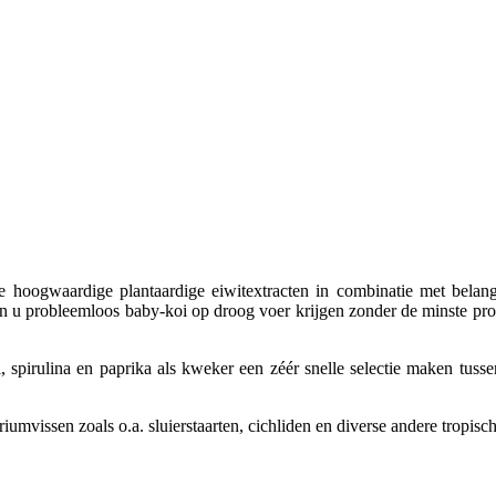
e hoogwaardige plantaardige eiwitextracten in combinatie met belang
an u probleemloos baby-koi op droog voer krijgen zonder de minste pr
, spirulina en paprika als kweker een zéér snelle selectie maken tuss
iumvissen zoals o.a. sluierstaarten, cichliden en diverse andere tropisch