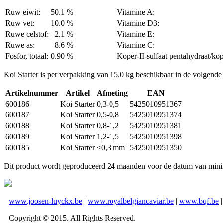
Ruw eiwit:
50.1 %
Vitamine A:
Ruw vet:
10.0 %
Vitamine D3:
Ruwe celstof:
2.1 %
Vitamine E:
Ruwe as:
8.6 %
Vitamine C:
Fosfor, totaal:
0.90 %
Koper-II-sulfaat pentahydraat/kop
Koi Starter is per verpakking van 15.0 kg beschikbaar in de volgende
Artikelnummer
Artikel
Afmeting
EAN
600186
Koi Starter
0,3-0,5
5425010951367
600187
Koi Starter
0,5-0,8
5425010951374
600188
Koi Starter
0,8-1,2
5425010951381
600189
Koi Starter
1,2-1,5
5425010951398
600185
Koi Starter
<0,3 mm
5425010951350
Dit product wordt geproduceerd 24 maanden voor de datum van mini
www.joosen-luyckx.be
|
www.royalbelgiancaviar.be
|
www.bqf.be
Copyright © 2015. All Rights Reserved.