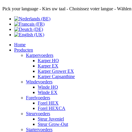
Pick your language - Kies uw taal - Choisissez voter langue - Wählen
Home
Producten
Karpervoeders
Karper HQ
Karper EX
Karper Grower EX
Karper Capsanthine
Windevoeders
Winde HQ
Winde EX
Forelvoeders
Forel HEX
Forel HEXCA
Steurvoeders
Steur Juveniel
Steur Grow-Out
Startervoeders