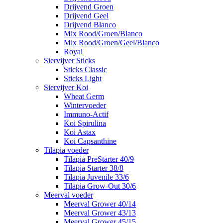
Drijvend Groen
Drijvend Geel
Drijvend Blanco
Mix Rood/Groen/Blanco
Mix Rood/Groen/Geel/Blanco
Royal
Siervijver Sticks
Sticks Classic
Sticks Light
Siervijver Koi
Wheat Germ
Wintervoeder
Immuno-Actif
Koi Spirulina
Koi Astax
Koi Capsanthine
Tilapia voeder
Tilapia PreStarter 40/9
Tilapia Starter 38/8
Tilapia Juvenile 33/6
Tilapia Grow-Out 30/6
Meerval voeder
Meerval Grower 40/14
Meerval Grower 43/13
Meerval Grower 45/15