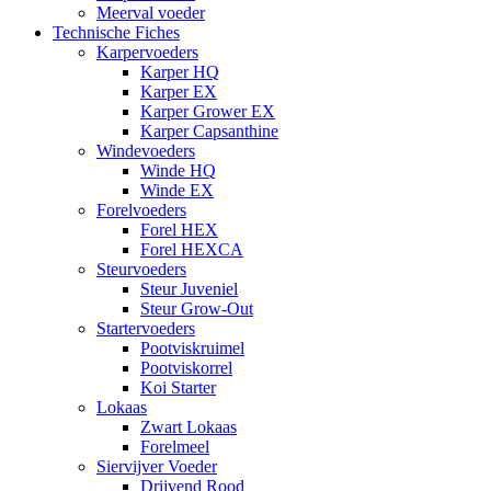
Meerval voeder
Technische Fiches
Karpervoeders
Karper HQ
Karper EX
Karper Grower EX
Karper Capsanthine
Windevoeders
Winde HQ
Winde EX
Forelvoeders
Forel HEX
Forel HEXCA
Steurvoeders
Steur Juveniel
Steur Grow-Out
Startervoeders
Pootviskruimel
Pootviskorrel
Koi Starter
Lokaas
Zwart Lokaas
Forelmeel
Siervijver Voeder
Drijvend Rood