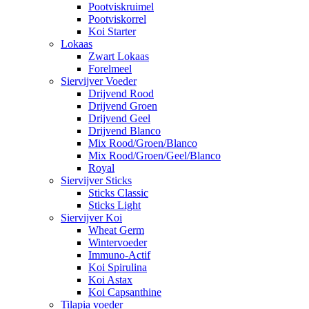
Pootviskruimel
Pootviskorrel
Koi Starter
Lokaas
Zwart Lokaas
Forelmeel
Siervijver Voeder
Drijvend Rood
Drijvend Groen
Drijvend Geel
Drijvend Blanco
Mix Rood/Groen/Blanco
Mix Rood/Groen/Geel/Blanco
Royal
Siervijver Sticks
Sticks Classic
Sticks Light
Siervijver Koi
Wheat Germ
Wintervoeder
Immuno-Actif
Koi Spirulina
Koi Astax
Koi Capsanthine
Tilapia voeder