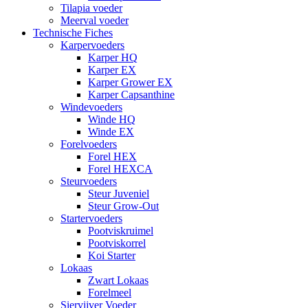
Tilapia voeder
Meerval voeder
Technische Fiches
Karpervoeders
Karper HQ
Karper EX
Karper Grower EX
Karper Capsanthine
Windevoeders
Winde HQ
Winde EX
Forelvoeders
Forel HEX
Forel HEXCA
Steurvoeders
Steur Juveniel
Steur Grow-Out
Startervoeders
Pootviskruimel
Pootviskorrel
Koi Starter
Lokaas
Zwart Lokaas
Forelmeel
Siervijver Voeder