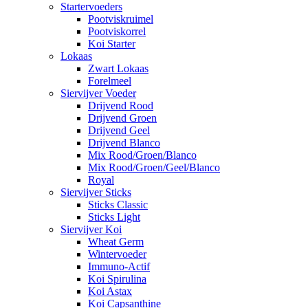
Startervoeders
Pootviskruimel
Pootviskorrel
Koi Starter
Lokaas
Zwart Lokaas
Forelmeel
Siervijver Voeder
Drijvend Rood
Drijvend Groen
Drijvend Geel
Drijvend Blanco
Mix Rood/Groen/Blanco
Mix Rood/Groen/Geel/Blanco
Royal
Siervijver Sticks
Sticks Classic
Sticks Light
Siervijver Koi
Wheat Germ
Wintervoeder
Immuno-Actif
Koi Spirulina
Koi Astax
Koi Capsanthine