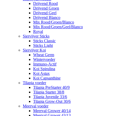
Drijvend Rood
Drijvend Groen
Drijvend Geel
Drijvend Blanco
Mix Rood/Groen/Blanco
Mix Rood/Groen/Geel/Blanco
Royal
Siervijver Sticks
Sticks Classic
Sticks Light
Siervijver Koi
Wheat Germ
Wintervoeder
Immuno-Actif
Koi Spirulina
Koi Astax
Koi Capsanthine
Tilapia voeder
Tilapia PreStarter 40/9
Tilapia Starter 38/8
Tilapia Juvenile 33/6
Tilapia Grow-Out 30/6
Meerval voeder
Meerval Grower 40/14
Meerval Grower 43/13