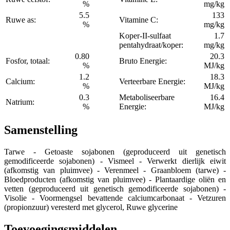
%
mg/kg
5.5
133
Ruwe as:
Vitamine C:
%
mg/kg
Koper-II-sulfaat
1.7
pentahydraat/koper:
mg/kg
0.80
20.3
Fosfor, totaal:
Bruto Energie:
%
MJ/kg
1.2
18.3
Calcium:
Verteerbare Energie:
%
MJ/kg
0.3
Metaboliseerbare
16.4
Natrium:
%
Energie:
MJ/kg
Samenstelling
Tarwe - Getoaste sojabonen (geproduceerd uit genetisch
gemodificeerde sojabonen) - Vismeel - Verwerkt dierlijk eiwit
(afkomstig van pluimvee) - Verenmeel - Graanbloem (tarwe) -
Bloedproducten (afkomstig van pluimvee) - Plantaardige oliën en
vetten (geproduceerd uit genetisch gemodificeerde sojabonen) -
Visolie - Voormengsel bevattende calciumcarbonaat - Vetzuren
(propionzuur) veresterd met glycerol, Ruwe glycerine
Toevoegingsmiddelen