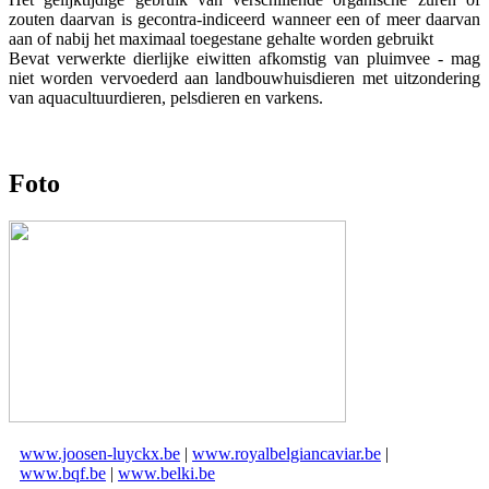
zouten daarvan is gecontra-indiceerd wanneer een of meer daarvan
aan of nabij het maximaal toegestane gehalte worden gebruikt
Bevat verwerkte dierlijke eiwitten afkomstig van pluimvee - mag
niet worden vervoederd aan landbouwhuisdieren met uitzondering
van aquacultuurdieren, pelsdieren en varkens.
Foto
www.joosen-luyckx.be
|
www.royalbelgiancaviar.be
|
www.bqf.be
|
www.belki.be