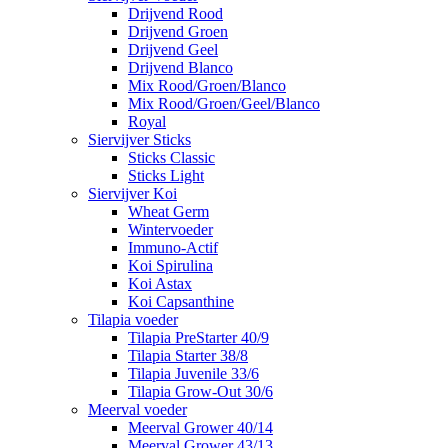
Drijvend Rood
Drijvend Groen
Drijvend Geel
Drijvend Blanco
Mix Rood/Groen/Blanco
Mix Rood/Groen/Geel/Blanco
Royal
Siervijver Sticks
Sticks Classic
Sticks Light
Siervijver Koi
Wheat Germ
Wintervoeder
Immuno-Actif
Koi Spirulina
Koi Astax
Koi Capsanthine
Tilapia voeder
Tilapia PreStarter 40/9
Tilapia Starter 38/8
Tilapia Juvenile 33/6
Tilapia Grow-Out 30/6
Meerval voeder
Meerval Grower 40/14
Meerval Grower 43/13