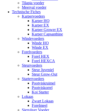
Tilapia voeder
Meerval voeder
Technische Fiches
Karpervoeders
Karper HQ
Karper EX
Karper Grower EX
Karper Capsanthine
Windevoeders
Winde HQ
Winde EX
Forelvoeders
Forel HEX
Forel HEXCA
Steurvoeders
Steur Juveniel
Steur Grow-Out
Startervoeders
Pootviskruimel
Pootviskorrel
Koi Starter
Lokaas
Zwart Lokaas
Forelmeel
Siervijver Voeder