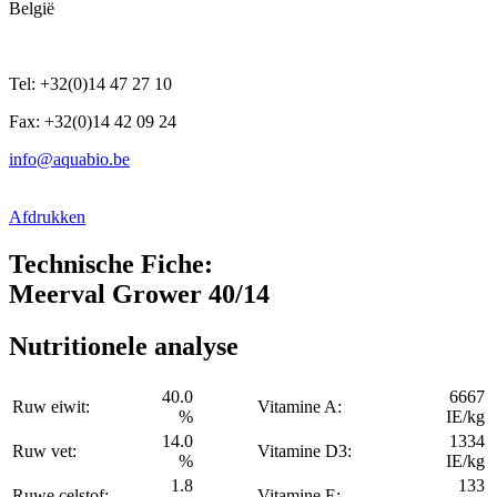
België
Tel: +32(0)14 47 27 10
Fax: +32(0)14 42 09 24
info@aquabio.be
Afdrukken
Technische Fiche:
Meerval Grower 40/14
Nutritionele analyse
40.0
6667
Ruw eiwit:
Vitamine A:
%
IE/kg
14.0
1334
Ruw vet:
Vitamine D3:
%
IE/kg
1.8
133
Ruwe celstof:
Vitamine E: