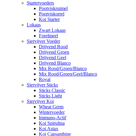
Startervoeders
Pootviskruimel
Pootviskorrel
Koi Starter
Lokaas
Zwart Lokaas
Forelmeel
Siervijver Voeder
Drijvend Rood
Drijvend Groen
Drijvend Geel
Drijvend Blanco
Mix Rood/Groen/Blanco
Mix Rood/Groen/Geel/Blanco
Royal
Siervijver Sticks
Sticks Classic
Sticks Light
Siervijver Koi
Wheat Germ
Wintervoeder
Immuno-Actif
Koi Spirulina
Koi Astax
Koi Capsanthine