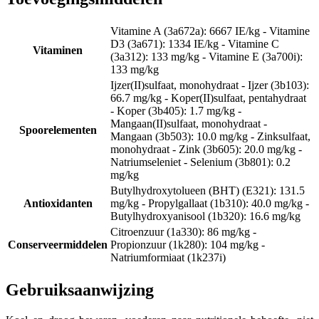
Vitamine A (3a672a): 6667 IE/kg - Vitamine
D3 (3a671): 1334 IE/kg - Vitamine C
Vitaminen
(3a312): 133 mg/kg - Vitamine E (3a700i):
133 mg/kg
Ijzer(II)sulfaat, monohydraat - Ijzer (3b103):
66.7 mg/kg - Koper(II)sulfaat, pentahydraat
- Koper (3b405): 1.7 mg/kg -
Mangaan(II)sulfaat, monohydraat -
Spoorelementen
Mangaan (3b503): 10.0 mg/kg - Zinksulfaat,
monohydraat - Zink (3b605): 20.0 mg/kg -
Natriumseleniet - Selenium (3b801): 0.2
mg/kg
Butylhydroxytolueen (BHT) (E321): 131.5
Antioxidanten
mg/kg - Propylgallaat (1b310): 40.0 mg/kg -
Butylhydroxyanisool (1b320): 16.6 mg/kg
Citroenzuur (1a330): 86 mg/kg -
Conserveermiddelen
Propionzuur (1k280): 104 mg/kg -
Natriumformiaat (1k237i)
Gebruiksaanwijzing