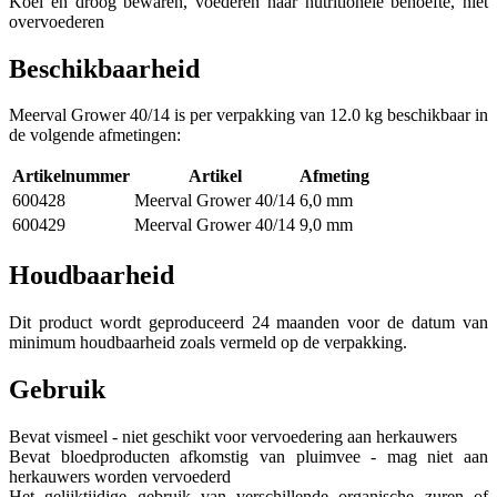
Koel en droog bewaren, voederen naar nutritionele behoefte, niet
overvoederen
Beschikbaarheid
Meerval Grower 40/14 is per verpakking van 12.0 kg beschikbaar in
de volgende afmetingen:
Artikelnummer
Artikel
Afmeting
600428
Meerval Grower 40/14
6,0 mm
600429
Meerval Grower 40/14
9,0 mm
Houdbaarheid
Dit product wordt geproduceerd 24 maanden voor de datum van
minimum houdbaarheid zoals vermeld op de verpakking.
Gebruik
Bevat vismeel - niet geschikt voor vervoedering aan herkauwers
Bevat bloedproducten afkomstig van pluimvee - mag niet aan
herkauwers worden vervoederd
Het gelijktijdige gebruik van verschillende organische zuren of