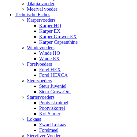
Tilapia voeder
Meerval voeder
Technische Fiches
Karpervoeders
Karper HQ
Karper EX
Karper Grower EX
Karper Capsanthine
Windevoeders
Winde HQ
Winde EX
Forelvoeders
Forel HEX
Forel HEXCA
Steurvoeders
Steur Juveniel
Steur Grow-Out
Startervoeders
Pootviskruimel
Pootviskorrel
Koi Starter
Lokaas
Zwart Lokaas
Forelmeel
Siervijver Voeder