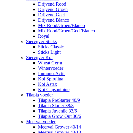
Drijvend Rood
Drijvend Groen
Drijvend Geel
Drijvend Blanco
Mix Rood/Groen/Blanco
Mix Rood/Groen/Geel/Blanco
Royal
Siervijver Sticks
Sticks Classic
Sticks Light
Siervijver Koi
Wheat Germ
Wintervoeder
Immuno-Actif
Koi Spirulina
Koi Astax
Koi Capsanthine
Tilapia voeder
Tilapia PreStarter 40/9
Tilapia Starter 38/8
Tilapia Juvenile 33/6
Tilapia Grow-Out 30/6
Meerval voeder
Meerval Grower 40/14
Meerval Grower 43/13