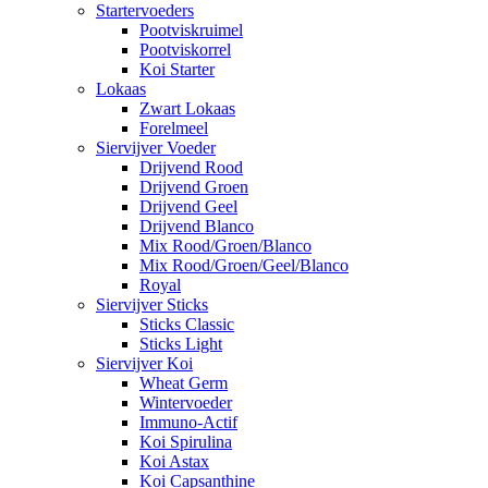
Startervoeders
Pootviskruimel
Pootviskorrel
Koi Starter
Lokaas
Zwart Lokaas
Forelmeel
Siervijver Voeder
Drijvend Rood
Drijvend Groen
Drijvend Geel
Drijvend Blanco
Mix Rood/Groen/Blanco
Mix Rood/Groen/Geel/Blanco
Royal
Siervijver Sticks
Sticks Classic
Sticks Light
Siervijver Koi
Wheat Germ
Wintervoeder
Immuno-Actif
Koi Spirulina
Koi Astax
Koi Capsanthine