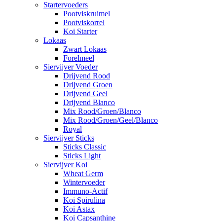
Startervoeders
Pootviskruimel
Pootviskorrel
Koi Starter
Lokaas
Zwart Lokaas
Forelmeel
Siervijver Voeder
Drijvend Rood
Drijvend Groen
Drijvend Geel
Drijvend Blanco
Mix Rood/Groen/Blanco
Mix Rood/Groen/Geel/Blanco
Royal
Siervijver Sticks
Sticks Classic
Sticks Light
Siervijver Koi
Wheat Germ
Wintervoeder
Immuno-Actif
Koi Spirulina
Koi Astax
Koi Capsanthine