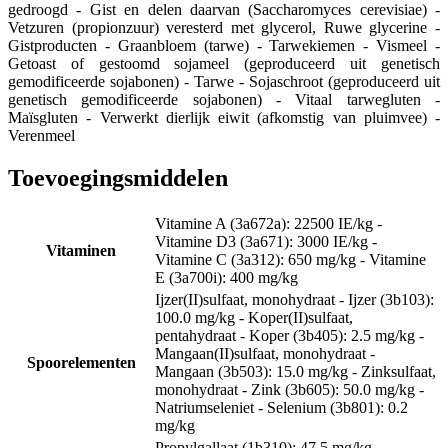
gedroogd - Gist en delen daarvan (Saccharomyces cerevisiae) -
Vetzuren (propionzuur) veresterd met glycerol, Ruwe glycerine -
Gistproducten - Graanbloem (tarwe) - Tarwekiemen - Vismeel -
Getoast of gestoomd sojameel (geproduceerd uit genetisch
gemodificeerde sojabonen) - Tarwe - Sojaschroot (geproduceerd uit
genetisch gemodificeerde sojabonen) - Vitaal tarwegluten -
Maïsgluten - Verwerkt dierlijk eiwit (afkomstig van pluimvee) -
Verenmeel
Toevoegingsmiddelen
Vitamine A (3a672a): 22500 IE/kg -
Vitamine D3 (3a671): 3000 IE/kg -
Vitaminen
Vitamine C (3a312): 650 mg/kg - Vitamine
E (3a700i): 400 mg/kg
Ijzer(II)sulfaat, monohydraat - Ijzer (3b103):
100.0 mg/kg - Koper(II)sulfaat,
pentahydraat - Koper (3b405): 2.5 mg/kg -
Mangaan(II)sulfaat, monohydraat -
Spoorelementen
Mangaan (3b503): 15.0 mg/kg - Zinksulfaat,
monohydraat - Zink (3b605): 50.0 mg/kg -
Natriumseleniet - Selenium (3b801): 0.2
mg/kg
Propylgallaat (1b310): 47.5 mg/kg -