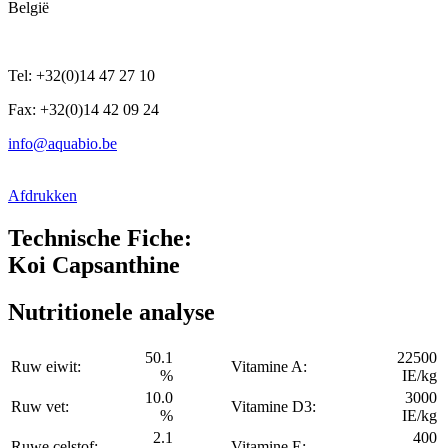
België
Tel: +32(0)14 47 27 10
Fax: +32(0)14 42 09 24
info@aquabio.be
Afdrukken
Technische Fiche:
Koi Capsanthine
Nutritionele analyse
50.1
22500
Ruw eiwit:
Vitamine A:
%
IE/kg
10.0
3000
Ruw vet:
Vitamine D3:
%
IE/kg
2.1
400
Ruwe celstof:
Vitamine E: