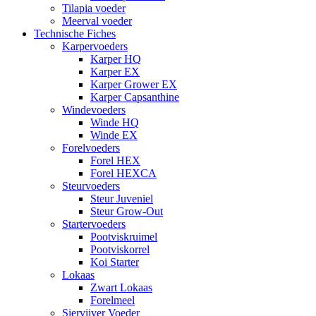
Tilapia voeder
Meerval voeder
Technische Fiches
Karpervoeders
Karper HQ
Karper EX
Karper Grower EX
Karper Capsanthine
Windevoeders
Winde HQ
Winde EX
Forelvoeders
Forel HEX
Forel HEXCA
Steurvoeders
Steur Juveniel
Steur Grow-Out
Startervoeders
Pootviskruimel
Pootviskorrel
Koi Starter
Lokaas
Zwart Lokaas
Forelmeel
Siervijver Voeder