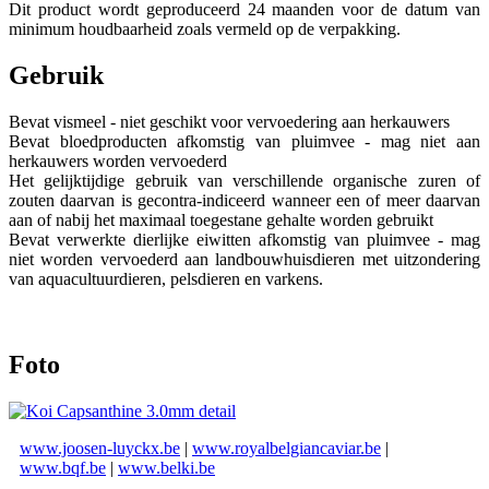
Dit product wordt geproduceerd 24 maanden voor de datum van
minimum houdbaarheid zoals vermeld op de verpakking.
Gebruik
Bevat vismeel - niet geschikt voor vervoedering aan herkauwers
Bevat bloedproducten afkomstig van pluimvee - mag niet aan
herkauwers worden vervoederd
Het gelijktijdige gebruik van verschillende organische zuren of
zouten daarvan is gecontra-indiceerd wanneer een of meer daarvan
aan of nabij het maximaal toegestane gehalte worden gebruikt
Bevat verwerkte dierlijke eiwitten afkomstig van pluimvee - mag
niet worden vervoederd aan landbouwhuisdieren met uitzondering
van aquacultuurdieren, pelsdieren en varkens.
Foto
www.joosen-luyckx.be
|
www.royalbelgiancaviar.be
|
www.bqf.be
|
www.belki.be