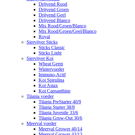
Drijvend Rood
Drijvend Groen
Drijvend Geel
Drijvend Blanco
Mix Rood/Groen/Blanco
Mix Rood/Groen/Geel/Blanco
Royal
Siervijver Sticks
Sticks Classic
Sticks Light
Siervijver Koi
Wheat Germ
Wintervoeder
Immuno-Actif
Koi Spirulina
Koi Astax
Koi Capsanthine
Tilapia voeder
Tilapia PreStarter 40/9
Tilapia Starter 38/8
Tilapia Juvenile 33/6
Tilapia Grow-Out 30/6
Meerval voeder
Meerval Grower 40/14
Meerval Grower 43/13