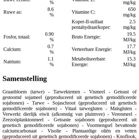
%
mg/kg
8.6
650
Ruwe as:
Vitamine C:
%
mg/kg
Koper-II-sulfaat
2.5
pentahydraat/koper:
mg/kg
0.90
19.5
Fosfor, totaal:
Bruto Energie:
%
MJ/kg
0.7
17.7
Calcium:
Verteerbare Energie:
%
MJ/kg
1.1
Metaboliseerbare
15.3
Natrium:
%
Energie:
MJ/kg
Samenstelling
Graanbloem (tarwe) - Tarwekiemen - Vismeel - Getoast of
gestoomd sojameel (geproduceerd uit genetisch gemodificeerde
sojabonen) - Tarwe - Sojaschroot (geproduceerd uit genetisch
gemodificeerde sojabonen) - Vitaal tarwegluten - Maïsgluten -
Verwerkt dierlijk eiwit (afkomstig van pluimvee) - Verenmeel -
Zeezoöplanktonmeel - Getoaste sojabonen (geproduceerd uit
genetisch gemodificeerde sojabonen) - Voormengsel bevattende
calciumcarbonaat - Visolie - Plantaardige oliën en vetten
(geproduceerd uit genetisch gemodificeerde sojabonen) - Knoflook,