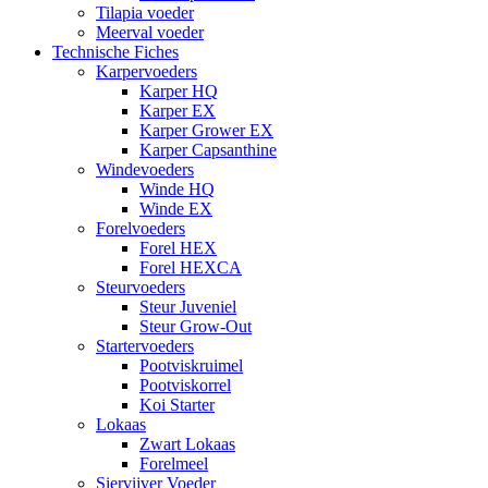
Tilapia voeder
Meerval voeder
Technische Fiches
Karpervoeders
Karper HQ
Karper EX
Karper Grower EX
Karper Capsanthine
Windevoeders
Winde HQ
Winde EX
Forelvoeders
Forel HEX
Forel HEXCA
Steurvoeders
Steur Juveniel
Steur Grow-Out
Startervoeders
Pootviskruimel
Pootviskorrel
Koi Starter
Lokaas
Zwart Lokaas
Forelmeel
Siervijver Voeder