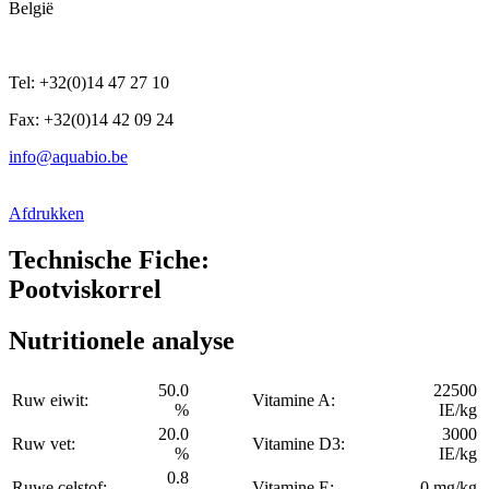
België
Tel: +32(0)14 47 27 10
Fax: +32(0)14 42 09 24
info@aquabio.be
Afdrukken
Technische Fiche:
Pootviskorrel
Nutritionele analyse
50.0
22500
Ruw eiwit:
Vitamine A:
%
IE/kg
20.0
3000
Ruw vet:
Vitamine D3:
%
IE/kg
0.8
Ruwe celstof:
Vitamine E:
0 mg/kg