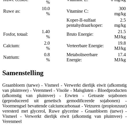
%
10.0
300
Ruwe as:
Vitamine C:
%
mg/kg
Koper-II-sulfaat
2.5
pentahydraat/koper:
mg/kg
1.40
21.5
Fosfor, totaal:
Bruto Energie:
%
MJ/kg
2.0
19.8
Calcium:
Verteerbare Energie:
%
MJ/kg
0.8
Metaboliseerbare
17.4
Natrium:
%
Energie:
MJ/kg
Samenstelling
Graanbloem (tarwe) - Vismeel - Verwerkt dierlijk eiwit (afkomstig
van pluimvee) - Verenmeel - Visolie - Maïsgluten - Bloedproducten
(afkomstig van pluimvee) - Erwten - Getoaste sojabonen
(geproduceerd uit genetisch gemodificeerde sojabonen) -
Voormengsel bevattende calciumcarbonaat - Vetzuren (propionzuur)
veresterd met glycerol, Ruwe glycerine - Graanbloem (tarwe) -
Vismeel - Verwerkt dierlijk eiwit (afkomstig van pluimvee) -
Verenmeel