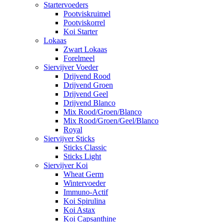
Startervoeders
Pootviskruimel
Pootviskorrel
Koi Starter
Lokaas
Zwart Lokaas
Forelmeel
Siervijver Voeder
Drijvend Rood
Drijvend Groen
Drijvend Geel
Drijvend Blanco
Mix Rood/Groen/Blanco
Mix Rood/Groen/Geel/Blanco
Royal
Siervijver Sticks
Sticks Classic
Sticks Light
Siervijver Koi
Wheat Germ
Wintervoeder
Immuno-Actif
Koi Spirulina
Koi Astax
Koi Capsanthine