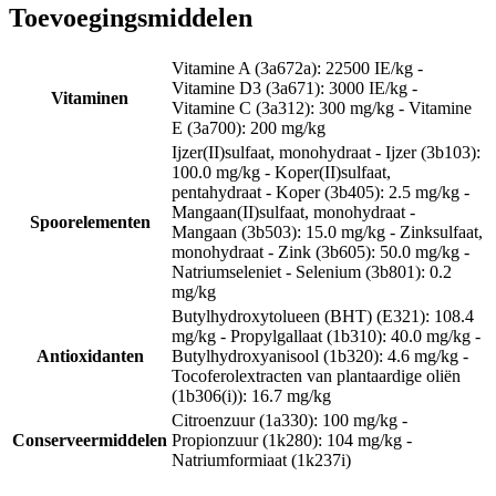
Toevoegingsmiddelen
Vitamine A (3a672a): 22500 IE/kg -
Vitamine D3 (3a671): 3000 IE/kg -
Vitaminen
Vitamine C (3a312): 300 mg/kg - Vitamine
E (3a700): 200 mg/kg
Ijzer(II)sulfaat, monohydraat - Ijzer (3b103):
100.0 mg/kg - Koper(II)sulfaat,
pentahydraat - Koper (3b405): 2.5 mg/kg -
Mangaan(II)sulfaat, monohydraat -
Spoorelementen
Mangaan (3b503): 15.0 mg/kg - Zinksulfaat,
monohydraat - Zink (3b605): 50.0 mg/kg -
Natriumseleniet - Selenium (3b801): 0.2
mg/kg
Butylhydroxytolueen (BHT) (E321): 108.4
mg/kg - Propylgallaat (1b310): 40.0 mg/kg -
Antioxidanten
Butylhydroxyanisool (1b320): 4.6 mg/kg -
Tocoferolextracten van plantaardige oliën
(1b306(i)): 16.7 mg/kg
Citroenzuur (1a330): 100 mg/kg -
Conserveermiddelen
Propionzuur (1k280): 104 mg/kg -
Natriumformiaat (1k237i)