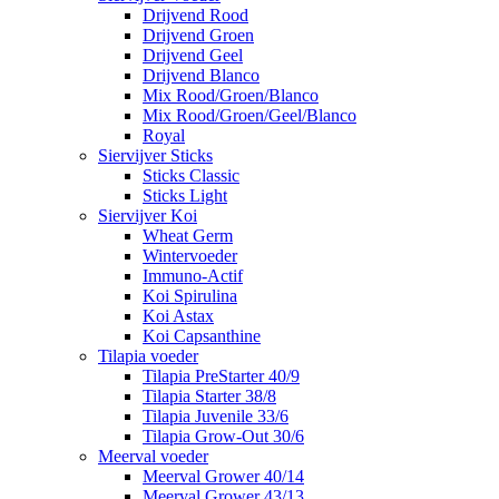
Drijvend Rood
Drijvend Groen
Drijvend Geel
Drijvend Blanco
Mix Rood/Groen/Blanco
Mix Rood/Groen/Geel/Blanco
Royal
Siervijver Sticks
Sticks Classic
Sticks Light
Siervijver Koi
Wheat Germ
Wintervoeder
Immuno-Actif
Koi Spirulina
Koi Astax
Koi Capsanthine
Tilapia voeder
Tilapia PreStarter 40/9
Tilapia Starter 38/8
Tilapia Juvenile 33/6
Tilapia Grow-Out 30/6
Meerval voeder
Meerval Grower 40/14
Meerval Grower 43/13