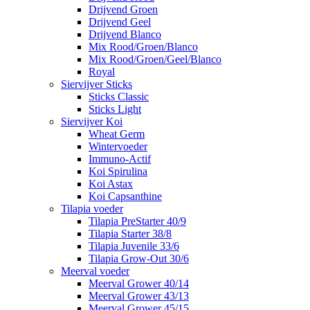
Drijvend Groen
Drijvend Geel
Drijvend Blanco
Mix Rood/Groen/Blanco
Mix Rood/Groen/Geel/Blanco
Royal
Siervijver Sticks
Sticks Classic
Sticks Light
Siervijver Koi
Wheat Germ
Wintervoeder
Immuno-Actif
Koi Spirulina
Koi Astax
Koi Capsanthine
Tilapia voeder
Tilapia PreStarter 40/9
Tilapia Starter 38/8
Tilapia Juvenile 33/6
Tilapia Grow-Out 30/6
Meerval voeder
Meerval Grower 40/14
Meerval Grower 43/13
Meerval Grower 45/15