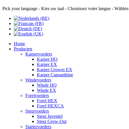
Pick your language - Kies uw taal - Choisissez voter langue - Wählen
Home
Producten
Karpervoeders
Karper HQ
Karper EX
Karper Grower EX
Karper Capsanthine
Windevoeders
Winde HQ
Winde EX
Forelvoeders
Forel HEX
Forel HEXCA
Steurvoeders
Steur Juveniel
Steur Grow-Out
Startervoeders