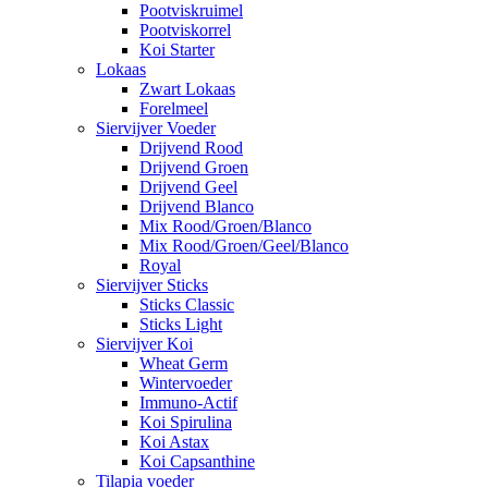
Pootviskruimel
Pootviskorrel
Koi Starter
Lokaas
Zwart Lokaas
Forelmeel
Siervijver Voeder
Drijvend Rood
Drijvend Groen
Drijvend Geel
Drijvend Blanco
Mix Rood/Groen/Blanco
Mix Rood/Groen/Geel/Blanco
Royal
Siervijver Sticks
Sticks Classic
Sticks Light
Siervijver Koi
Wheat Germ
Wintervoeder
Immuno-Actif
Koi Spirulina
Koi Astax
Koi Capsanthine
Tilapia voeder