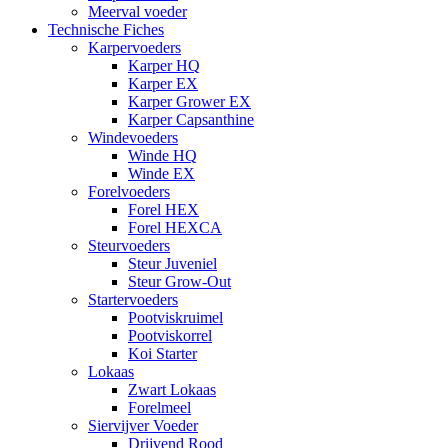
Meerval voeder
Technische Fiches
Karpervoeders
Karper HQ
Karper EX
Karper Grower EX
Karper Capsanthine
Windevoeders
Winde HQ
Winde EX
Forelvoeders
Forel HEX
Forel HEXCA
Steurvoeders
Steur Juveniel
Steur Grow-Out
Startervoeders
Pootviskruimel
Pootviskorrel
Koi Starter
Lokaas
Zwart Lokaas
Forelmeel
Siervijver Voeder
Drijvend Rood