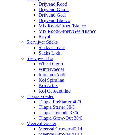
Drijvend Rood
Drijvend Groen
Drijvend Geel
Drijvend Blanco
Mix Rood/Groen/Blanco
Mix Rood/Groen/Geel/Blanco
Royal
Siervijver Sticks
Sticks Classic
Sticks Light
Siervijver Koi
Wheat Germ
Wintervoeder
Immuno-Actif
Koi Spirulina
Koi Astax
Koi Capsanthine
Tilapia voeder
Tilapia PreStarter 40/9
Tilapia Starter 38/8
Tilapia Juvenile 33/6
Tilapia Grow-Out 30/6
Meerval voeder
Meerval Grower 40/14
Meerval Grower 43/13