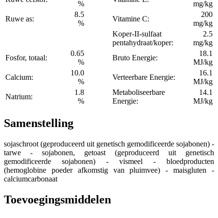
%
mg/kg
8.5
200
Ruwe as:
Vitamine C:
%
mg/kg
Koper-II-sulfaat
2.5
pentahydraat/koper:
mg/kg
0.65
18.1
Fosfor, totaal:
Bruto Energie:
%
MJ/kg
10.0
16.1
Calcium:
Verteerbare Energie:
%
MJ/kg
1.8
Metaboliseerbare
14.1
Natrium:
%
Energie:
MJ/kg
Samenstelling
sojaschroot (geproduceerd uit genetisch gemodificeerde sojabonen) -
tarwe - sojabonen, getoast (geproduceerd uit genetisch
gemodificeerde sojabonen) - vismeel - bloedproducten
(hemoglobine poeder afkomstig van pluimvee) - maisgluten -
calciumcarbonaat
Toevoegingsmiddelen