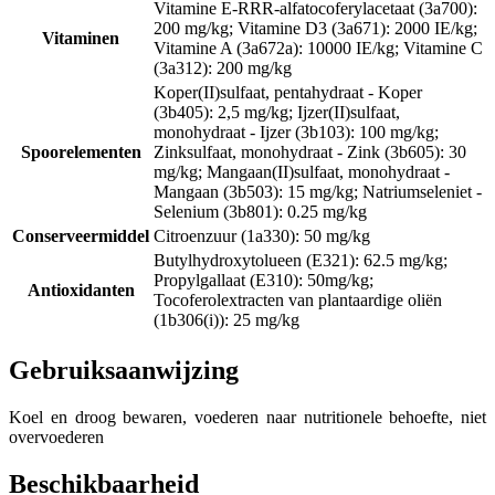
Vitamine E-RRR-alfatocoferylacetaat (3a700):
200 mg/kg; Vitamine D3 (3a671): 2000 IE/kg;
Vitaminen
Vitamine A (3a672a): 10000 IE/kg; Vitamine C
(3a312): 200 mg/kg
Koper(II)sulfaat, pentahydraat - Koper
(3b405): 2,5 mg/kg; Ijzer(II)sulfaat,
monohydraat - Ijzer (3b103): 100 mg/kg;
Spoorelementen
Zinksulfaat, monohydraat - Zink (3b605): 30
mg/kg; Mangaan(II)sulfaat, monohydraat -
Mangaan (3b503): 15 mg/kg; Natriumseleniet -
Selenium (3b801): 0.25 mg/kg
Conserveermiddel
Citroenzuur (1a330): 50 mg/kg
Butylhydroxytolueen (E321): 62.5 mg/kg;
Propylgallaat (E310): 50mg/kg;
Antioxidanten
Tocoferolextracten van plantaardige oliën
(1b306(i)): 25 mg/kg
Gebruiksaanwijzing
Koel en droog bewaren, voederen naar nutritionele behoefte, niet
overvoederen
Beschikbaarheid