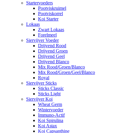
Startervoeders
Pootviskruimel
Pootviskorrel
Koi Starter
Lokaas
Zwart Lokaas
Forelmeel
Siervijver Voeder
Drijvend Rood
Drijvend Groen
Drijvend Geel
Drijvend Blanco
Mix Rood/Groen/Blanco
Mix Rood/Groen/Geel/Blanco
Royal
Siervijver Sticks
Sticks Classic
Sticks Light
Siervijver Koi
Wheat Germ
Wintervoeder
Immuno-Actif
Koi Spirulina
Koi Astax
Koi Capsanthine