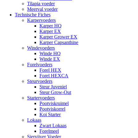
Tilapia voeder
Meerval voeder
Technische Fiches
Karpervoeders
Karper HQ
Karper EX
Karper Grower EX
Karper Capsanthine
Windevoeders
Winde HQ
Winde EX
Forelvoeders
Forel HEX
Forel HEXCA
Steurvoeders
Steur Juveniel
Steur Grow-Out
Startervoeders
Pootviskruimel
Pootviskorrel
Koi Starter
Lokaas
Zwart Lokaas
Forelmeel
Siervijver Voeder