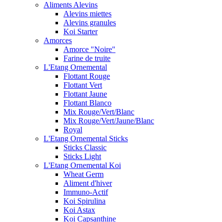
Aliments Alevins
Alevins miettes
Alevins granules
Koi Starter
Amorces
Amorce "Noire"
Farine de truite
L'Etang Ornemental
Flottant Rouge
Flottant Vert
Flottant Jaune
Flottant Blanco
Mix Rouge/Vert/Blanc
Mix Rouge/Vert/Jaune/Blanc
Royal
L'Etang Ornemental Sticks
Sticks Classic
Sticks Light
L'Etang Ornemental Koi
Wheat Germ
Aliment d'hiver
Immuno-Actif
Koi Spirulina
Koi Astax
Koi Capsanthine