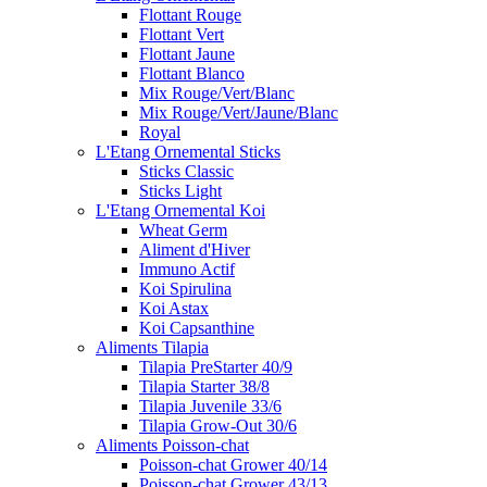
Flottant Rouge
Flottant Vert
Flottant Jaune
Flottant Blanco
Mix Rouge/Vert/Blanc
Mix Rouge/Vert/Jaune/Blanc
Royal
L'Etang Ornemental Sticks
Sticks Classic
Sticks Light
L'Etang Ornemental Koi
Wheat Germ
Aliment d'Hiver
Immuno Actif
Koi Spirulina
Koi Astax
Koi Capsanthine
Aliments Tilapia
Tilapia PreStarter 40/9
Tilapia Starter 38/8
Tilapia Juvenile 33/6
Tilapia Grow-Out 30/6
Aliments Poisson-chat
Poisson-chat Grower 40/14
Poisson-chat Grower 43/13