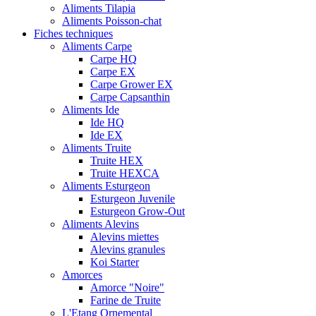
Aliments Tilapia
Aliments Poisson-chat
Fiches techniques
Aliments Carpe
Carpe HQ
Carpe EX
Carpe Grower EX
Carpe Capsanthin
Aliments Ide
Ide HQ
Ide EX
Aliments Truite
Truite HEX
Truite HEXCA
Aliments Esturgeon
Esturgeon Juvenile
Esturgeon Grow-Out
Aliments Alevins
Alevins miettes
Alevins granules
Koi Starter
Amorces
Amorce "Noire"
Farine de Truite
L'Etang Ornemental