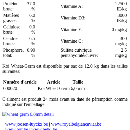
Protéine
37.0
22500
Vitamine A:
brute:
%
IE/kg
Matières
6.0
3000
Vitamine D3:
grasses:
%
IE/kg
Cellulose
0.0
Vitamine E:
0 mg/kg
brute:
%
Cendres
6.5
300
Vitamine C:
brutes:
%
mg/kg
Phosphore,
0.90
Sulfate cuivrique
2.5
total:
%
pentahydraté/cuivre:
mg/kg
Koi Wheat-Germ est disponible par sac de 12.0 kg dans les tailles
suivantes:
Numéro d'article
Article
Taille
600020
Koi Wheat-Germ
6,0 mm
C'aliment est produit 24 mois avant sa date de péremption comme
indiqué sur l'emballage.
www.joosen-luyckx.be
|
www.royalbelgiancaviar.be
|
www.bqf.be
|
www.belki.be