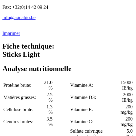
Fax: +32(0)14 42 09 24
info@aquabio.be
Imprimer
Fiche technique:
Sticks Light
Analyse nutritionnelle
21.0
15000
Protéine brute:
Vitamine A:
%
IE/kg
2.5
2000
Matières grasses:
Vitamine D3:
%
IE/kg
1.3
200
Cellulose brute:
Vitamine E:
%
mg/kg
3.5
200
Cendres brutes:
Vitamine C:
%
mg/kg
Sulfate cuivrique
5.0