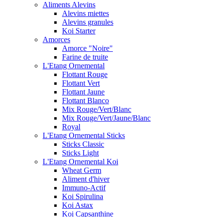
Aliments Alevins
Alevins miettes
Alevins granules
Koi Starter
Amorces
Amorce "Noire"
Farine de truite
L'Etang Ornemental
Flottant Rouge
Flottant Vert
Flottant Jaune
Flottant Blanco
Mix Rouge/Vert/Blanc
Mix Rouge/Vert/Jaune/Blanc
Royal
L'Etang Ornemental Sticks
Sticks Classic
Sticks Light
L'Etang Ornemental Koi
Wheat Germ
Aliment d'hiver
Immuno-Actif
Koi Spirulina
Koi Astax
Koi Capsanthine