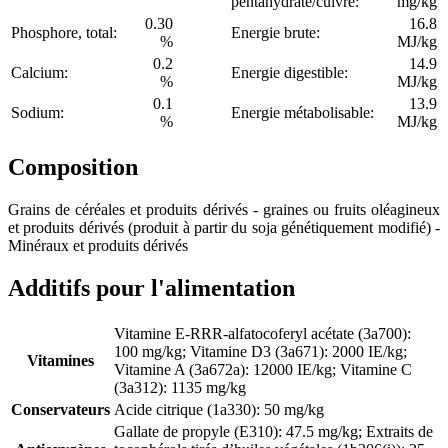
pentahydraté/cuivre:
mg/kg
0.30
16.8
Phosphore, total:
Energie brute:
%
MJ/kg
0.2
14.9
Calcium:
Energie digestible:
%
MJ/kg
0.1
13.9
Sodium:
Energie métabolisable:
%
MJ/kg
Composition
Grains de céréales et produits dérivés - graines ou fruits oléagineux
et produits dérivés (produit à partir du soja génétiquement modifié) -
Minéraux et produits dérivés
Additifs pour l'alimentation
Vitamine E-RRR-alfatocoferyl acétate (3a700):
100 mg/kg; Vitamine D3 (3a671): 2000 IE/kg;
Vitamines
Vitamine A (3a672a): 12000 IE/kg; Vitamine C
(3a312): 1135 mg/kg
Conservateurs
Acide citrique (1a330): 50 mg/kg
Gallate de propyle (E310): 47.5 mg/kg; Extraits de