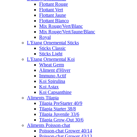
Flottant Rouge
Flottant Vert
Flottant Jaune
Flottant Blanco
Mix Rouge/Vert/Blanc
Mix Rouge/Vert/Jaune/Blanc
Royal
L'Etang Ornemental Sticks
Sticks Classic
Sticks Light
L'Etang Ornemental Koi
Wheat Germ
Aliment d'Hiver
Immuno Actif
Koi Spirulina
Koi Astax
Koi Capsanthine
Aliments Tilapia
Tilapia PreStarter 40/9
Tilapia Starter 38/8
Tilapia Juvenile 33/6
Tilapia Grow-Out 30/6
Aliments Poisson-chat
Poisson-chat Grower 40/14
Poisson-chat Grower 43/13