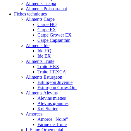
Aliments Tilapia
Aliments Poisson-chat
Fiches techniques
Aliments Carpe
Carpe HQ
Carpe EX
Carpe Grower EX
Carpe Capsanthin
Aliments Ide
Ide HQ
Ide EX
Aliments Truite
Truite HEX
Truite HEXCA
Aliments Esturgeon
Esturgeon Juvenile
Esturgeon Grow-Out
Aliments Alevins
Alevins miettes
Alevins granules
Koi Starter
Amorces
Amorce "Noire"
Farine de Truite
L'Etang Ornemental