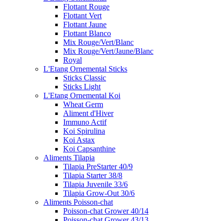
Flottant Rouge
Flottant Vert
Flottant Jaune
Flottant Blanco
Mix Rouge/Vert/Blanc
Mix Rouge/Vert/Jaune/Blanc
Royal
L'Etang Ornemental Sticks
Sticks Classic
Sticks Light
L'Etang Ornemental Koi
Wheat Germ
Aliment d'Hiver
Immuno Actif
Koi Spirulina
Koi Astax
Koi Capsanthine
Aliments Tilapia
Tilapia PreStarter 40/9
Tilapia Starter 38/8
Tilapia Juvenile 33/6
Tilapia Grow-Out 30/6
Aliments Poisson-chat
Poisson-chat Grower 40/14
Poisson-chat Grower 43/13