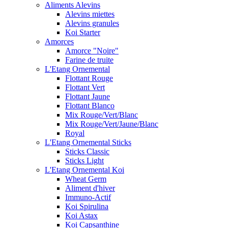
Aliments Alevins
Alevins miettes
Alevins granules
Koi Starter
Amorces
Amorce "Noire"
Farine de truite
L'Etang Ornemental
Flottant Rouge
Flottant Vert
Flottant Jaune
Flottant Blanco
Mix Rouge/Vert/Blanc
Mix Rouge/Vert/Jaune/Blanc
Royal
L'Etang Ornemental Sticks
Sticks Classic
Sticks Light
L'Etang Ornemental Koi
Wheat Germ
Aliment d'hiver
Immuno-Actif
Koi Spirulina
Koi Astax
Koi Capsanthine