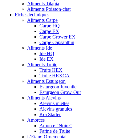
Aliments Tilapia
Aliments Poisson-chat
Fiches techniques
Aliments Carpe
Carpe HQ
Carpe EX
Carpe Grower EX
Carpe Capsanthin
Aliments Ide
Ide HQ
Ide EX
Aliments Truite
Truite HEX
Truite HEXCA
Aliments Esturgeon
Esturgeon Juvenile
Esturgeon Grow-Out
Aliments Alevins
Alevins miettes
Alevins granules
Koi Starter
Amorces
Amorce "Noire"
Farine de Truite
L'Etang Ornemental