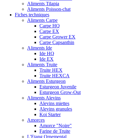
Aliments Tilapia
Aliments Poisson-chat
Fiches techniques
Aliments Carpe
Carpe HQ
Carpe EX
Carpe Grower EX
Carpe Capsanthin
Aliments Ide
Ide HQ
Ide EX
Aliments Truite
Truite HEX
Truite HEXCA
Aliments Esturgeon
Esturgeon Juvenile
Esturgeon Grow-Out
Aliments Alevins
Alevins miettes
Alevins granules
Koi Starter
Amorces
Amorce "Noire"
Farine de Truite
L'Etang Ornemental