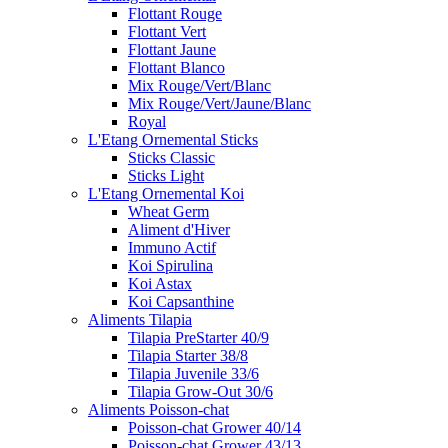
Flottant Rouge
Flottant Vert
Flottant Jaune
Flottant Blanco
Mix Rouge/Vert/Blanc
Mix Rouge/Vert/Jaune/Blanc
Royal
L'Etang Ornemental Sticks
Sticks Classic
Sticks Light
L'Etang Ornemental Koi
Wheat Germ
Aliment d'Hiver
Immuno Actif
Koi Spirulina
Koi Astax
Koi Capsanthine
Aliments Tilapia
Tilapia PreStarter 40/9
Tilapia Starter 38/8
Tilapia Juvenile 33/6
Tilapia Grow-Out 30/6
Aliments Poisson-chat
Poisson-chat Grower 40/14
Poisson-chat Grower 43/13