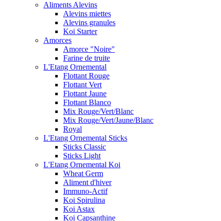
Aliments Alevins
Alevins miettes
Alevins granules
Koi Starter
Amorces
Amorce "Noire"
Farine de truite
L'Etang Ornemental
Flottant Rouge
Flottant Vert
Flottant Jaune
Flottant Blanco
Mix Rouge/Vert/Blanc
Mix Rouge/Vert/Jaune/Blanc
Royal
L'Etang Ornemental Sticks
Sticks Classic
Sticks Light
L'Etang Ornemental Koi
Wheat Germ
Aliment d'hiver
Immuno-Actif
Koi Spirulina
Koi Astax
Koi Capsanthine