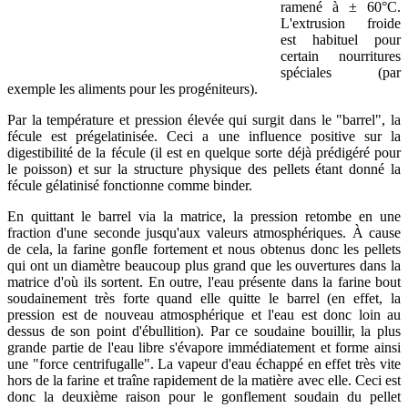
ramené à ± 60°C.
L'extrusion froide
est habituel pour
certain nourritures
spéciales (par
exemple les aliments pour les progéniteurs).
Par la température et pression élevée qui surgit dans le "barrel", la
fécule est prégelatinisée. Ceci a une influence positive sur la
digestibilité de la fécule (il est en quelque sorte déjà prédigéré pour
le poisson) et sur la structure physique des pellets étant donné la
fécule gélatinisé fonctionne comme binder.
En quittant le barrel via la matrice, la pression retombe en une
fraction d'une seconde jusqu'aux valeurs atmosphériques. À cause
de cela, la farine gonfle fortement et nous obtenus donc les pellets
qui ont un diamètre beaucoup plus grand que les ouvertures dans la
matrice d'où ils sortent. En outre, l'eau présente dans la farine bout
soudainement très forte quand elle quitte le barrel (en effet, la
pression est de nouveau atmosphérique et l'eau est donc loin au
dessus de son point d'ébullition). Par ce soudaine bouillir, la plus
grande partie de l'eau libre s'évapore immédiatement et forme ainsi
une "force centrifugalle". La vapeur d'eau échappé en effet très vite
hors de la farine et traîne rapidement de la matière avec elle. Ceci est
donc la deuxième raison pour le gonflement soudain du pellet