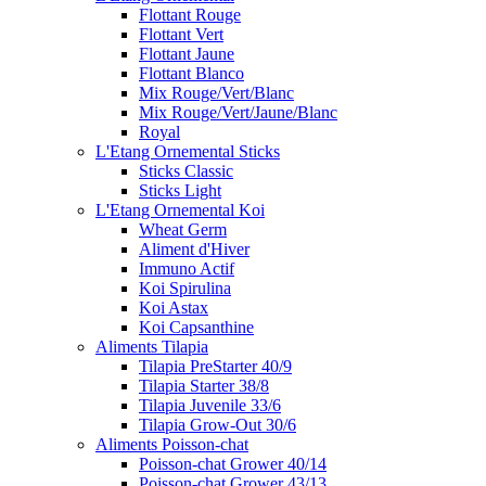
Flottant Rouge
Flottant Vert
Flottant Jaune
Flottant Blanco
Mix Rouge/Vert/Blanc
Mix Rouge/Vert/Jaune/Blanc
Royal
L'Etang Ornemental Sticks
Sticks Classic
Sticks Light
L'Etang Ornemental Koi
Wheat Germ
Aliment d'Hiver
Immuno Actif
Koi Spirulina
Koi Astax
Koi Capsanthine
Aliments Tilapia
Tilapia PreStarter 40/9
Tilapia Starter 38/8
Tilapia Juvenile 33/6
Tilapia Grow-Out 30/6
Aliments Poisson-chat
Poisson-chat Grower 40/14
Poisson-chat Grower 43/13