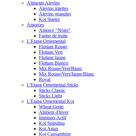
Aliments Alevins
Alevins miettes
Alevins granules
Koi Starter
Amorces
Amorce "Noire"
Farine de truite
L'Etang Ornemental
Flottant Rouge
Flottant Vert
Flottant Jaune
Flottant Blanco
Mix Rouge/Vert/Blanc
Mix Rouge/Vert/Jaune/Blanc
Royal
L'Etang Ornemental Sticks
Sticks Classic
Sticks Light
L'Etang Ornemental Koi
Wheat Germ
Aliment d'hiver
Immuno-Actif
Koi Spirulina
Koi Astax
Koi Capsanthine