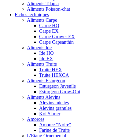
Aliments Tilapia
Aliments Poisson-chat
Fiches techniques
Aliments Carpe
Carpe HQ
Carpe EX
Carpe Grower EX
Carpe Capsanthin
Aliments Ide
Ide HQ
Ide EX
Aliments Truite
Truite HEX
Truite HEXCA
Aliments Esturgeon
Esturgeon Juvenile
Esturgeon Grow-Out
Aliments Alevins
Alevins miettes
Alevins granules
Koi Starter
Amorces
Amorce "Noire"
Farine de Truite
L'Etang Ornemental