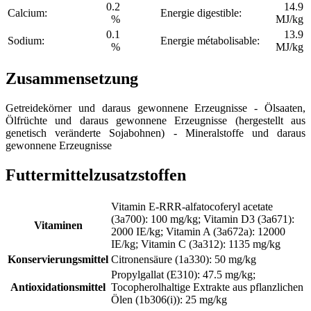
0.2
14.9
Calcium:
Energie digestible:
%
MJ/kg
0.1
13.9
Sodium:
Energie métabolisable:
%
MJ/kg
Zusammensetzung
Getreidekörner und daraus gewonnene Erzeugnisse - Ölsaaten,
Ölfrüchte und daraus gewonnene Erzeugnisse (hergestellt aus
genetisch veränderte Sojabohnen) - Mineralstoffe und daraus
gewonnene Erzeugnisse
Futtermittelzusatzstoffen
Vitamin E-RRR-alfatocoferyl acetate
(3a700): 100 mg/kg; Vitamin D3 (3a671):
Vitaminen
2000 IE/kg; Vitamin A (3a672a): 12000
IE/kg; Vitamin C (3a312): 1135 mg/kg
Konservierungsmittel
Citronensäure (1a330): 50 mg/kg
Propylgallat (E310): 47.5 mg/kg;
Antioxidationsmittel
Tocopherolhaltige Extrakte aus pflanzlichen
Ölen (1b306(i)): 25 mg/kg