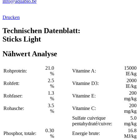
info@aquabio.be
Drucken
Technischen Datenblatt:
Sticks Light
Nähwert Analyse
21.0
15000
Rohprotein:
Vitamine A:
%
IE/kg
2.5
2000
Rohfett:
Vitamine D3:
%
IE/kg
1.3
200
Rohfaser:
Vitamine E:
%
mg/kg
3.5
200
Rohasche:
Vitamine C:
%
mg/kg
Sulfate cuivrique
5.0
pentahydraté/cuivre:
mg/kg
0.30
16.8
Phosphor, totale:
Energie brute:
%
MJ/kg