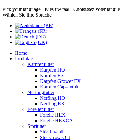
Pick your language - Kies uw taal - Choisissez voter langue -
Wählen Sie Ihre Sprache
Home
Produkte
Karpfenfutter
Karpfen HQ
Karpfen EX
Karpfen Grower EX
Karpfen Capsanthin
Nerflingfutter
Nerfling HQ
Nerfling EX
Forellenfutter
Forelle HEX
Forelle HEXCA
Störfutter
Stör Juvenil
Stör Grow-Out