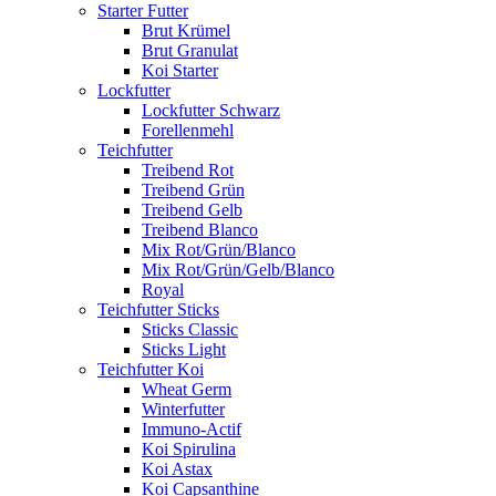
Starter Futter
Brut Krümel
Brut Granulat
Koi Starter
Lockfutter
Lockfutter Schwarz
Forellenmehl
Teichfutter
Treibend Rot
Treibend Grün
Treibend Gelb
Treibend Blanco
Mix Rot/Grün/Blanco
Mix Rot/Grün/Gelb/Blanco
Royal
Teichfutter Sticks
Sticks Classic
Sticks Light
Teichfutter Koi
Wheat Germ
Winterfutter
Immuno-Actif
Koi Spirulina
Koi Astax
Koi Capsanthine