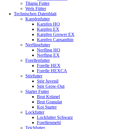
Tilapia Futter
Wels Fütter
Technischen Datenblatt
Karpfenfutter
Karpfen HQ
Karpfen EX
Karpfen Grower EX
Karpfen Capsanthin
Nerflingfutter
Nerfling HQ
Nerfling EX
Forellenfutter
Forelle HEX
Forelle HEXCA
Störfutter
Stör Juvenil
Stör Grow-Out
Starter Futter
Brut Krümel
Brut Granulat
Koi Starter
Lockfutter
Lockfutter Schwarz
Forellenmehl
Teichfutter