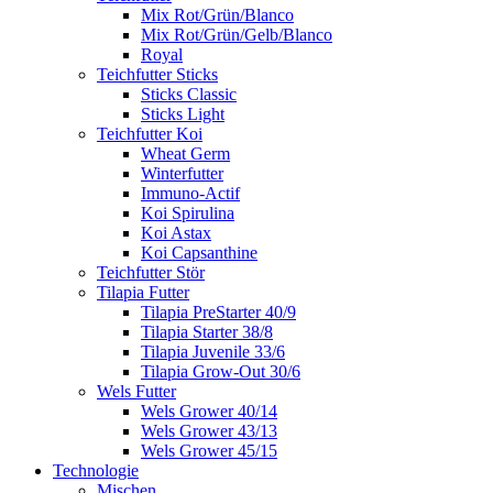
Mix Rot/Grün/Blanco
Mix Rot/Grün/Gelb/Blanco
Royal
Teichfutter Sticks
Sticks Classic
Sticks Light
Teichfutter Koi
Wheat Germ
Winterfutter
Immuno-Actif
Koi Spirulina
Koi Astax
Koi Capsanthine
Teichfutter Stör
Tilapia Futter
Tilapia PreStarter 40/9
Tilapia Starter 38/8
Tilapia Juvenile 33/6
Tilapia Grow-Out 30/6
Wels Futter
Wels Grower 40/14
Wels Grower 43/13
Wels Grower 45/15
Technologie
Mischen