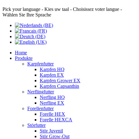
Pick your language - Kies uw taal - Choisissez voter langue -
Wählen Sie Ihre Sprache
Home
Produkte
Karpfenfutter
Karpfen HQ
Karpfen EX
Karpfen Grower EX
Karpfen Capsanthin
Nerflingfutter
Nerfling HQ
Nerfling EX
Forellenfutter
Forelle HEX
Forelle HEXCA
Störfutter
Stör Juvenil
Stör Grow-Out