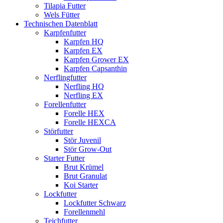
Tilapia Futter
Wels Fütter
Technischen Datenblatt
Karpfenfutter
Karpfen HQ
Karpfen EX
Karpfen Grower EX
Karpfen Capsanthin
Nerflingfutter
Nerfling HQ
Nerfling EX
Forellenfutter
Forelle HEX
Forelle HEXCA
Störfutter
Stör Juvenil
Stör Grow-Out
Starter Futter
Brut Krümel
Brut Granulat
Koi Starter
Lockfutter
Lockfutter Schwarz
Forellenmehl
Teichfutter