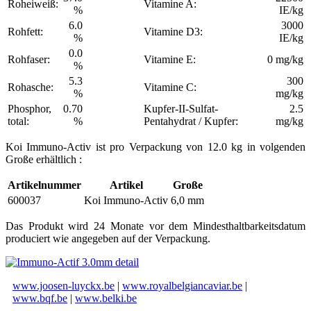
Roheiweiß:
Vitamine A:
%
IE/kg
6.0
3000
Rohfett:
Vitamine D3:
%
IE/kg
0.0
Rohfaser:
Vitamine E:
0 mg/kg
%
5.3
300
Rohasche:
Vitamine C:
%
mg/kg
Phosphor,
0.70
Kupfer-II-Sulfat-
2.5
total:
%
Pentahydrat / Kupfer:
mg/kg
Koi Immuno-Activ ist pro Verpackung von 12.0 kg in volgenden
Große erhältlich :
Artikelnummer
Artikel
Große
600037
Koi Immuno-Activ
6,0 mm
Das Produkt wird 24 Monate vor dem Mindesthaltbarkeitsdatum
produciert wie angegeben auf der Verpackung.
www.joosen-luyckx.be
|
www.royalbelgiancaviar.be
|
www.bqf.be
|
www.belki.be