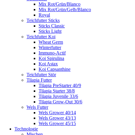
Mix Rot/Grün/Blanco
Mix Rot/Grün/Gelb/Blanco
Royal
Teichfutter Sticks
Sticks Classic
Sticks Light
Teichfutter Koi
Wheat Germ
Winterfutter
Immuno-Actif
Koi Spirulina
Koi Astax
Koi Capsanthine
Teichfutter Stör
Tilapia Futter
Tilapia PreStarter 40/9
Tilapia Starter 38/8
Tilapia Juvenile 33/6
Tilapia Grow-Out 30/6
Wels Futter
Wels Grower 40/14
Wels Grower 43/13
Wels Grower 45/15
Technologie
Mischen