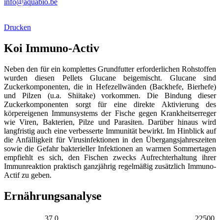
info@aquabio.be
Drucken
Koi Immuno-Activ
Neben den für ein komplettes Grundfutter erforderlichen Rohstoffen
wurden diesen Pellets Glucane beigemischt. Glucane sind
Zuckerkomponenten, die in Hefezellwänden (Backhefe, Bierhefe)
und Pilzen (u.a. Shiitake) vorkommen. Die Bindung dieser
Zuckerkomponenten sorgt für eine direkte Aktivierung des
körpereigenen Immunsystems der Fische gegen Krankheitserreger
wie Viren, Bakterien, Pilze und Parasiten. Darüber hinaus wird
langfristig auch eine verbesserte Immunität bewirkt. Im Hinblick auf
die Anfälligkeit für Virusinfektionen in den Übergangsjahreszeiten
sowie die Gefahr bakterieller Infektionen an warmen Sommertagen
empfiehlt es sich, den Fischen zwecks Aufrechterhaltung ihrer
Immunreaktion praktisch ganzjährig regelmäßig zusätzlich Immuno-
Actif zu geben.
Ernährungsanalyse
37.0
22500