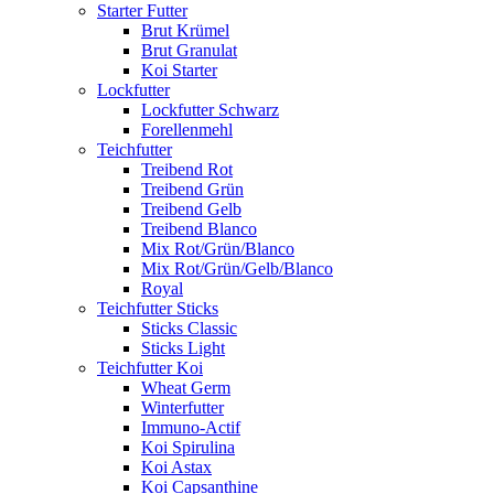
Starter Futter
Brut Krümel
Brut Granulat
Koi Starter
Lockfutter
Lockfutter Schwarz
Forellenmehl
Teichfutter
Treibend Rot
Treibend Grün
Treibend Gelb
Treibend Blanco
Mix Rot/Grün/Blanco
Mix Rot/Grün/Gelb/Blanco
Royal
Teichfutter Sticks
Sticks Classic
Sticks Light
Teichfutter Koi
Wheat Germ
Winterfutter
Immuno-Actif
Koi Spirulina
Koi Astax
Koi Capsanthine