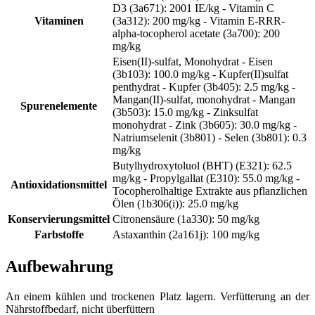
D3 (3a671): 2001 IE/kg - Vitamin C
Vitaminen
(3a312): 200 mg/kg - Vitamin E-RRR-
alpha-tocopherol acetate (3a700): 200
mg/kg
Eisen(II)-sulfat, Monohydrat - Eisen
(3b103): 100.0 mg/kg - Kupfer(II)sulfat
penthydrat - Kupfer (3b405): 2.5 mg/kg -
Mangan(II)-sulfat, monohydrat - Mangan
Spurenelemente
(3b503): 15.0 mg/kg - Zinksulfat
monohydrat - Zink (3b605): 30.0 mg/kg -
Natriumselenit (3b801) - Selen (3b801): 0.3
mg/kg
Butylhydroxytoluol (BHT) (E321): 62.5
mg/kg - Propylgallat (E310): 55.0 mg/kg -
Antioxidationsmittel
Tocopherolhaltige Extrakte aus pflanzlichen
Ölen (1b306(i)): 25.0 mg/kg
Konservierungsmittel
Citronensäure (1a330): 50 mg/kg
Farbstoffe
Astaxanthin (2a161j): 100 mg/kg
Aufbewahrung
An einem kühlen und trockenen Platz lagern. Verfütterung an der
Nährstoffbedarf, nicht überfüttern