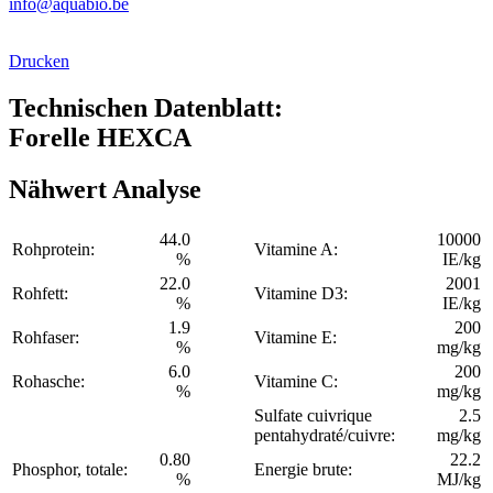
info@aquabio.be
Drucken
Technischen Datenblatt:
Forelle HEXCA
Nähwert Analyse
44.0
10000
Rohprotein:
Vitamine A:
%
IE/kg
22.0
2001
Rohfett:
Vitamine D3:
%
IE/kg
1.9
200
Rohfaser:
Vitamine E:
%
mg/kg
6.0
200
Rohasche:
Vitamine C:
%
mg/kg
Sulfate cuivrique
2.5
pentahydraté/cuivre:
mg/kg
0.80
22.2
Phosphor, totale:
Energie brute:
%
MJ/kg