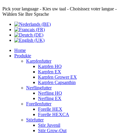
Pick your language - Kies uw taal - Choisissez voter langue -
Wählen Sie Ihre Sprache
Home
Produkte
Karpfenfutter
Karpfen HQ
Karpfen EX
Karpfen Grower EX
Karpfen Capsanthin
Nerflingfutter
Nerfling HQ
Nerfling EX
Forellenfutter
Forelle HEX
Forelle HEXCA
Störfutter
Stör Juvenil
Stör Grow-Out