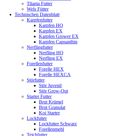
Tilapia Futter
Wels Fütter
Technischen Datenblatt
Karpfenfutter
Karpfen HQ
Karpfen EX
Karpfen Grower EX
Karpfen Capsanthin
Nerflingfutter
Nerfling HQ
Nerfling EX
Forellenfutter
Forelle HEX
Forelle HEXCA
Störfutter
Stör Juvenil
Stör Grow-Out
Starter Futter
Brut Krümel
Brut Granulat
Koi Starter
Lockfutter
Lockfutter Schwarz
Forellenmehl
Teichfutter