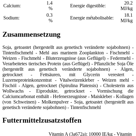
1.4
20.2
Calcium:
Energie digestible:
%
MJ/kg
0.3
18.1
Sodium:
Energie métabolisable:
%
MJ/kg
Zusammensetzung
Soja, getoastet (hergestellt aus genetisch veränderte sojabohnen) -
Tintenfischmehl - Mehl aus marinem Zooplankton - Fischmehl -
Weizen - Fischmehl - Bluterzeugnisse (aus Geflügel) - Federmehl -
Verarbeitetes tierisches Protein (aus Geflügel) - Pflanzliche Soja Öle
(hergestellt aus genetisch veränderte sojabohnen) - Algen,
getrocknet - Fettsäuren, mit Glycerin verestert -
Luzerneproteinkonzentrat - Vitalweizenkleber - Weizen mehl -
Fischöl - Algen, getrocknet (Spirulina Platensis) - Cholesterin aus
Wollwachs - Eiprodukte, getrocknet - Vormischung die
Calciumcarbonat enthält - Hefenerzeugnisse - Maiskleber - Kollagen
(von Schweinen) - Molkenpulver - Soja, getoastet (hergestellt aus
genetisch veränderte sojabohnen) - Tintenfischmehl
Futtermittelzusatzstoffen
Vitamin A (3a672a): 10000 IE/kg - Vitamin