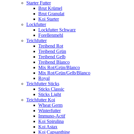
Starter Futter
Brut Krümel
Brut Granulat
Koi Starter
Lockfutter
Lockfutter Schwarz
Forellenmehl
Teichfutter
Treibend Rot
Treibend Grün
Treibend Gelb
Treibend Blanco
Mix Rot/Grün/Blanco
Mix Rot/Grün/Gelb/Blanco
Royal
Teichfutter Sticks
Sticks Classic
Sticks Light
Teichfutter Koi
Wheat Germ
Winterfutter
Immuno-Actif
Koi Spirulina
Koi Astax
Koi Capsanthine