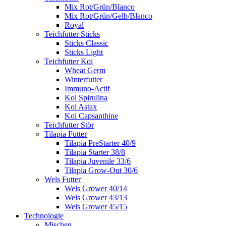
Mix Rot/Grün/Blanco
Mix Rot/Grün/Gelb/Blanco
Royal
Teichfutter Sticks
Sticks Classic
Sticks Light
Teichfutter Koi
Wheat Germ
Winterfutter
Immuno-Actif
Koi Spirulina
Koi Astax
Koi Capsanthine
Teichfutter Stör
Tilapia Futter
Tilapia PreStarter 40/9
Tilapia Starter 38/8
Tilapia Juvenile 33/6
Tilapia Grow-Out 30/6
Wels Futter
Wels Grower 40/14
Wels Grower 43/13
Wels Grower 45/15
Technologie
Mischen