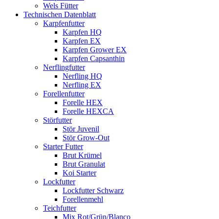
Wels Fütter
Technischen Datenblatt
Karpfenfutter
Karpfen HQ
Karpfen EX
Karpfen Grower EX
Karpfen Capsanthin
Nerflingfutter
Nerfling HQ
Nerfling EX
Forellenfutter
Forelle HEX
Forelle HEXCA
Störfutter
Stör Juvenil
Stör Grow-Out
Starter Futter
Brut Krümel
Brut Granulat
Koi Starter
Lockfutter
Lockfutter Schwarz
Forellenmehl
Teichfutter
Mix Rot/Grün/Blanco