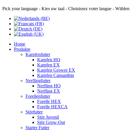
Pick your language - Kies uw taal - Choisissez voter langue - Wählen
Home
Produkte
Karpfenfutter
Karpfen HQ
Karpfen EX
Karpfen Grower EX
Karpfen Capsanthin
Nerflingfutter
Nerfling HQ
Nerfling EX
Forellenfutter
Forelle HEX
Forelle HEXCA
Störfutter
Stör Juvenil
Stör Grow-Out
Starter Futter