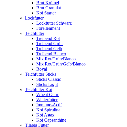
Brut Krümel
Brut Granulat
Koi Starter
Lockfutter
Lockfutter Schwarz
Forellenmehl
Teichfutter
Treibend Rot
Treibend Grün
Treibend Gelb
Treibend Blanco
Mix Rot/Grün/Blanco
Mix Rot/Grün/Gelb/Blanco
Royal
Teichfutter Sticks
Sticks Classic
Sticks Light
Teichfutter Koi
Wheat Germ
Winterfutter
Immuno-Actif
Koi Spirulina
Koi Astax
Koi Capsanthine
Tilapia Futter