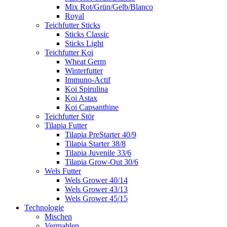
Mix Rot/Grün/Gelb/Blanco
Royal
Teichfutter Sticks
Sticks Classic
Sticks Light
Teichfutter Koi
Wheat Germ
Winterfutter
Immuno-Actif
Koi Spirulina
Koi Astax
Koi Capsanthine
Teichfutter Stör
Tilapia Futter
Tilapia PreStarter 40/9
Tilapia Starter 38/8
Tilapia Juvenile 33/6
Tilapia Grow-Out 30/6
Wels Futter
Wels Grower 40/14
Wels Grower 43/13
Wels Grower 45/15
Technologie
Mischen
Vermahlen