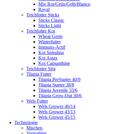
Mix Rot/Grün/Gelb/Blanco
Royal
Teichfutter Sticks
Sticks Classic
Sticks Light
Teichfutter Koi
Wheat Germ
Winterfutter
Immuno-Actif
Koi Spirulina
Koi Astax
Koi Capsanthine
Teichfutter Stör
Tilapia Futter
Tilapia PreStarter 40/9
Tilapia Starter 38/8
Tilapia Juvenile 33/6
Tilapia Grow-Out 30/6
Wels Futter
Wels Grower 40/14
Wels Grower 43/13
Wels Grower 45/15
Technologie
Mischen
Vermahlen