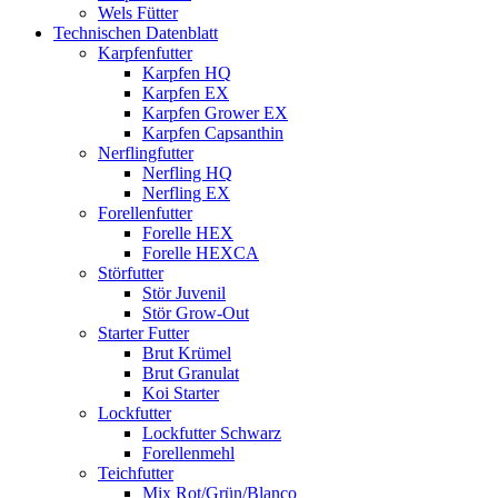
Wels Fütter
Technischen Datenblatt
Karpfenfutter
Karpfen HQ
Karpfen EX
Karpfen Grower EX
Karpfen Capsanthin
Nerflingfutter
Nerfling HQ
Nerfling EX
Forellenfutter
Forelle HEX
Forelle HEXCA
Störfutter
Stör Juvenil
Stör Grow-Out
Starter Futter
Brut Krümel
Brut Granulat
Koi Starter
Lockfutter
Lockfutter Schwarz
Forellenmehl
Teichfutter
Mix Rot/Grün/Blanco