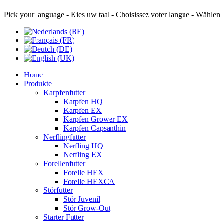
Pick your language - Kies uw taal - Choisissez voter langue - Wählen
Home
Produkte
Karpfenfutter
Karpfen HQ
Karpfen EX
Karpfen Grower EX
Karpfen Capsanthin
Nerflingfutter
Nerfling HQ
Nerfling EX
Forellenfutter
Forelle HEX
Forelle HEXCA
Störfutter
Stör Juvenil
Stör Grow-Out
Starter Futter