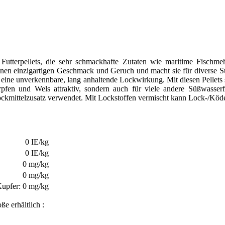
 Futterpellets, die sehr schmackhafte Zutaten wie maritime Fischmeh
 einen einzigartigen Geschmack und Geruch und macht sie für diverse Sü
eine unverkennbare, lang anhaltende Lockwirkung. Mit diesen Pellets s
rpfen und Wels attraktiv, sondern auch für viele andere Süßwasserfi
Lockmittelzusatz verwendet. Mit Lockstoffen vermischt kann Lock-/Köde
0 IE/kg
0 IE/kg
0 mg/kg
0 mg/kg
Kupfer:
0 mg/kg
e erhältlich :