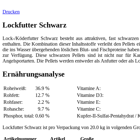
Drucken
Lockfutter Schwarz
Lock-/Köderfutter Schwarz besteht aus attraktiven, fast schwarzen
enthalten. Die Kombination dieser Inhaltsstoffe verleiht den Pellets
die ins Wasser übergehenden löslichen Blut- und Fischproteine haben 
zur Verfügung. Diese schwarzen Pellets sind ist nicht nur für Ka
Angelsportarten. Die Pellets werden entweder als Anfutter oder als 
Ernährungsanalyse
Roheiweiß:
36.9 %
Vitamine A:
Rohfett:
12.7 %
Vitamine D3:
Rohfaser:
2.2 %
Vitamine E:
Rohasche:
9.7 %
Vitamine C:
Phosphor, total:
0.60 %
Kupfer-II-Sulfat-Pentahydrat / 
Lockfutter Schwarz ist pro Verpackung von 20.0 kg in volgenden Groß
Artikelnummer
Artikel
Große