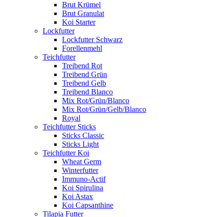
Brut Krümel
Brut Granulat
Koi Starter
Lockfutter
Lockfutter Schwarz
Forellenmehl
Teichfutter
Treibend Rot
Treibend Grün
Treibend Gelb
Treibend Blanco
Mix Rot/Grün/Blanco
Mix Rot/Grün/Gelb/Blanco
Royal
Teichfutter Sticks
Sticks Classic
Sticks Light
Teichfutter Koi
Wheat Germ
Winterfutter
Immuno-Actif
Koi Spirulina
Koi Astax
Koi Capsanthine
Tilapia Futter