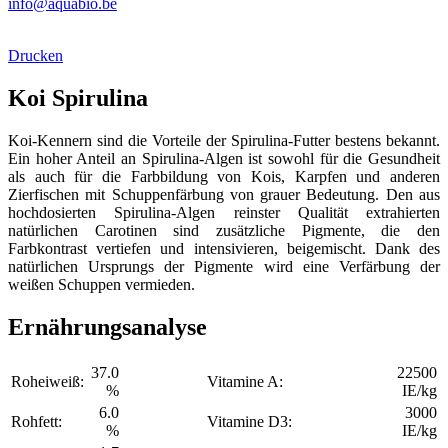
info@aquabio.be
Drucken
Koi Spirulina
Koi-Kennern sind die Vorteile der Spirulina-Futter bestens bekannt.
Ein hoher Anteil an Spirulina-Algen ist sowohl für die Gesundheit
als auch für die Farbbildung von Kois, Karpfen und anderen
Zierfischen mit Schuppenfärbung von grauer Bedeutung. Den aus
hochdosierten Spirulina-Algen reinster Qualität extrahierten
natürlichen Carotinen sind zusätzliche Pigmente, die den
Farbkontrast vertiefen und intensivieren, beigemischt. Dank des
natürlichen Ursprungs der Pigmente wird eine Verfärbung der
weißen Schuppen vermieden.
Ernährungsanalyse
37.0
22500
Roheiweiß:
Vitamine A:
%
IE/kg
6.0
3000
Rohfett:
Vitamine D3:
%
IE/kg