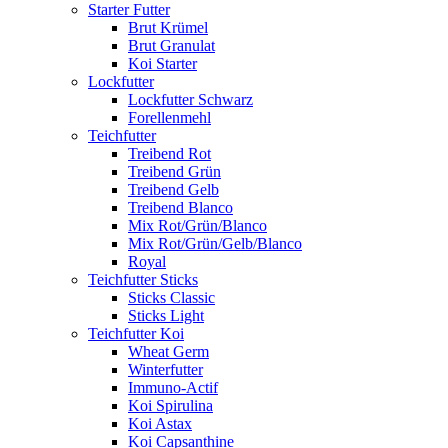
Starter Futter
Brut Krümel
Brut Granulat
Koi Starter
Lockfutter
Lockfutter Schwarz
Forellenmehl
Teichfutter
Treibend Rot
Treibend Grün
Treibend Gelb
Treibend Blanco
Mix Rot/Grün/Blanco
Mix Rot/Grün/Gelb/Blanco
Royal
Teichfutter Sticks
Sticks Classic
Sticks Light
Teichfutter Koi
Wheat Germ
Winterfutter
Immuno-Actif
Koi Spirulina
Koi Astax
Koi Capsanthine