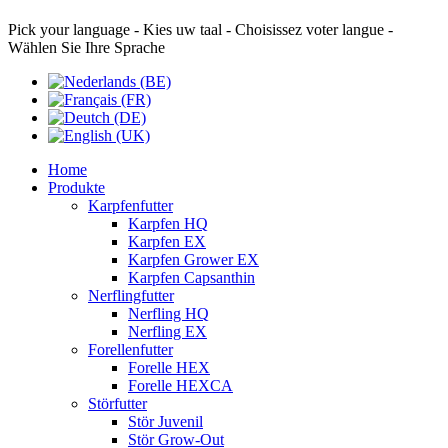
Pick your language - Kies uw taal - Choisissez voter langue -
Wählen Sie Ihre Sprache
Home
Produkte
Karpfenfutter
Karpfen HQ
Karpfen EX
Karpfen Grower EX
Karpfen Capsanthin
Nerflingfutter
Nerfling HQ
Nerfling EX
Forellenfutter
Forelle HEX
Forelle HEXCA
Störfutter
Stör Juvenil
Stör Grow-Out