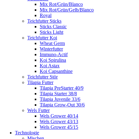
Mix Rot/Grün/Blanco
Mix Rot/Grün/Gelb/Blanco
Royal
Teichfutter Sticks
Sticks Classic
Sticks Light
Teichfutter Koi
Wheat Germ
Winterfutter
Immuno-Actif
Koi Spirulina
Koi Astax
Koi Capsanthine
Teichfutter Stör
Tilapia Futter
Tilapia PreStarter 40/9
Tilapia Starter 38/8
Tilapia Juvenile 33/6
Tilapia Grow-Out 30/6
Wels Futter
Wels Grower 40/14
Wels Grower 43/13
Wels Grower 45/15
Technologie
Mischen