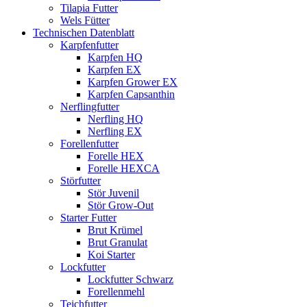
Tilapia Futter
Wels Fütter
Technischen Datenblatt
Karpfenfutter
Karpfen HQ
Karpfen EX
Karpfen Grower EX
Karpfen Capsanthin
Nerflingfutter
Nerfling HQ
Nerfling EX
Forellenfutter
Forelle HEX
Forelle HEXCA
Störfutter
Stör Juvenil
Stör Grow-Out
Starter Futter
Brut Krümel
Brut Granulat
Koi Starter
Lockfutter
Lockfutter Schwarz
Forellenmehl
Teichfutter