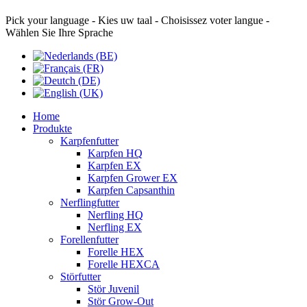
Pick your language - Kies uw taal - Choisissez voter langue -
Wählen Sie Ihre Sprache
Home
Produkte
Karpfenfutter
Karpfen HQ
Karpfen EX
Karpfen Grower EX
Karpfen Capsanthin
Nerflingfutter
Nerfling HQ
Nerfling EX
Forellenfutter
Forelle HEX
Forelle HEXCA
Störfutter
Stör Juvenil
Stör Grow-Out