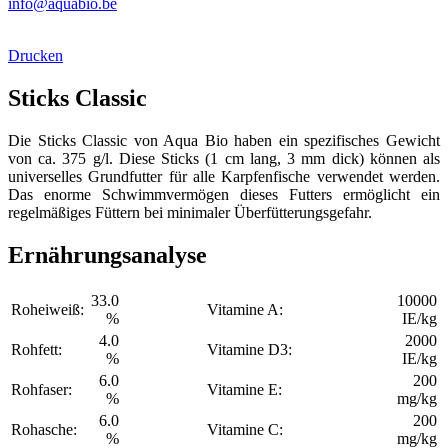
info@aquabio.be
Drucken
Sticks Classic
Die Sticks Classic von Aqua Bio haben ein spezifisches Gewicht
von ca. 375 g/l. Diese Sticks (1 cm lang, 3 mm dick) können als
universelles Grundfutter für alle Karpfenfische verwendet werden.
Das enorme Schwimmvermögen dieses Futters ermöglicht ein
regelmäßiges Füttern bei minimaler Überfütterungsgefahr.
Ernährungsanalyse
33.0
10000
Roheiweiß:
Vitamine A:
%
IE/kg
4.0
2000
Rohfett:
Vitamine D3:
%
IE/kg
6.0
200
Rohfaser:
Vitamine E:
%
mg/kg
6.0
200
Rohasche:
Vitamine C:
%
mg/kg