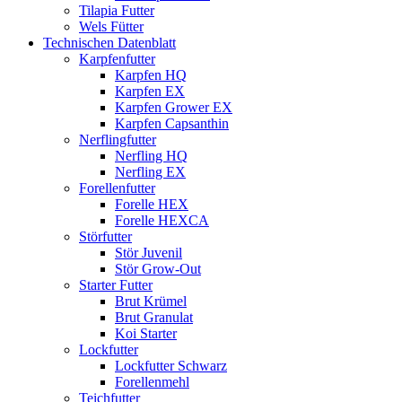
Tilapia Futter
Wels Fütter
Technischen Datenblatt
Karpfenfutter
Karpfen HQ
Karpfen EX
Karpfen Grower EX
Karpfen Capsanthin
Nerflingfutter
Nerfling HQ
Nerfling EX
Forellenfutter
Forelle HEX
Forelle HEXCA
Störfutter
Stör Juvenil
Stör Grow-Out
Starter Futter
Brut Krümel
Brut Granulat
Koi Starter
Lockfutter
Lockfutter Schwarz
Forellenmehl
Teichfutter