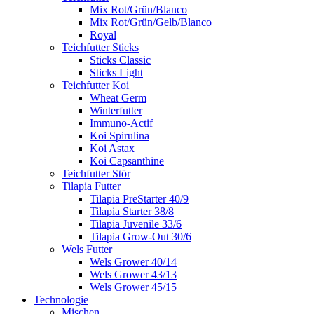
Mix Rot/Grün/Blanco
Mix Rot/Grün/Gelb/Blanco
Royal
Teichfutter Sticks
Sticks Classic
Sticks Light
Teichfutter Koi
Wheat Germ
Winterfutter
Immuno-Actif
Koi Spirulina
Koi Astax
Koi Capsanthine
Teichfutter Stör
Tilapia Futter
Tilapia PreStarter 40/9
Tilapia Starter 38/8
Tilapia Juvenile 33/6
Tilapia Grow-Out 30/6
Wels Futter
Wels Grower 40/14
Wels Grower 43/13
Wels Grower 45/15
Technologie
Mischen