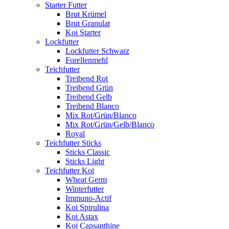
Starter Futter
Brut Krümel
Brut Granulat
Koi Starter
Lockfutter
Lockfutter Schwarz
Forellenmehl
Teichfutter
Treibend Rot
Treibend Grün
Treibend Gelb
Treibend Blanco
Mix Rot/Grün/Blanco
Mix Rot/Grün/Gelb/Blanco
Royal
Teichfutter Sticks
Sticks Classic
Sticks Light
Teichfutter Koi
Wheat Germ
Winterfutter
Immuno-Actif
Koi Spirulina
Koi Astax
Koi Capsanthine