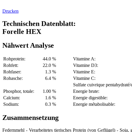
Drucken
Technischen Datenblatt:
Forelle HEX
Nähwert Analyse
Rohprotein:
44.0 %
Vitamine A:
Rohfett:
22.0 %
Vitamine D3:
Rohfaser:
1.3 %
Vitamine E:
Rohasche:
6.4 %
Vitamine C:
Sulfate cuivrique pentahydraté/
Phosphor, totale:
1.00 %
Energie brute:
Calcium:
1.6 %
Energie digestible:
Sodium:
0.3 %
Energie métabolisable:
Zusammensetzung
Federnmehl - Verarbeitetes tierisches Protein (von Geflügel) - Soja, 