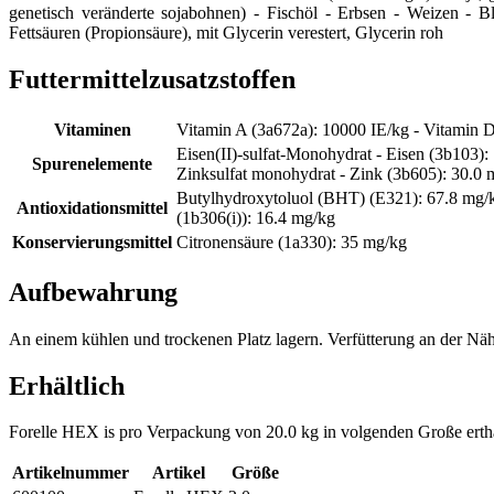
genetisch veränderte sojabohnen) - Fischöl - Erbsen - Weizen - 
Fettsäuren (Propionsäure), mit Glycerin verestert, Glycerin roh
Futtermittelzusatzstoffen
Vitaminen
Vitamin A (3a672a): 10000 IE/kg - Vitamin D
Eisen(II)-sulfat-Monohydrat - Eisen (3b103):
Spurenelemente
Zinksulfat monohydrat - Zink (3b605): 30.0 m
Butylhydroxytoluol (BHT) (E321): 67.8 mg/kg
Antioxidationsmittel
(1b306(i)): 16.4 mg/kg
Konservierungsmittel
Citronensäure (1a330): 35 mg/kg
Aufbewahrung
An einem kühlen und trockenen Platz lagern. Verfütterung an der Nähr
Erhältlich
Forelle HEX is pro Verpackung von 20.0 kg in volgenden Große erthä
Artikelnummer
Artikel
Größe