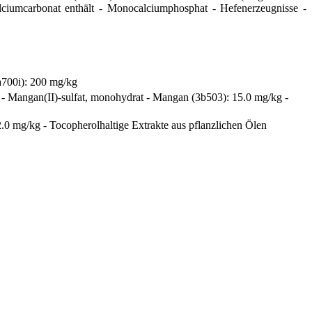
lciumcarbonat enthält - Monocalciumphosphat - Hefenerzeugnisse -
a700i): 200 mg/kg
g - Mangan(II)-sulfat, monohydrat - Mangan (3b503): 15.0 mg/kg -
.0 mg/kg - Tocopherolhaltige Extrakte aus pflanzlichen Ölen