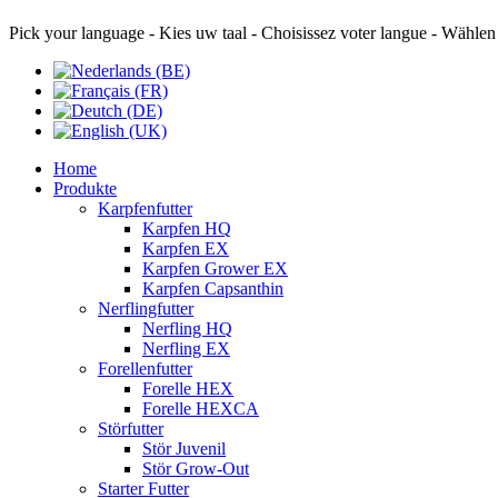
Pick your language - Kies uw taal - Choisissez voter langue - Wählen
Home
Produkte
Karpfenfutter
Karpfen HQ
Karpfen EX
Karpfen Grower EX
Karpfen Capsanthin
Nerflingfutter
Nerfling HQ
Nerfling EX
Forellenfutter
Forelle HEX
Forelle HEXCA
Störfutter
Stör Juvenil
Stör Grow-Out
Starter Futter