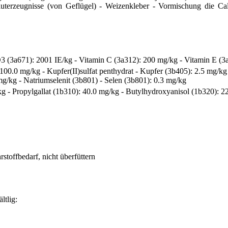
Bluterzeugnisse (von Geflügel) - Weizenkleber - Vormischung die Ca
3 (3a671): 2001 IE/kg - Vitamin C (3a312): 200 mg/kg - Vitamin E (3
 100.0 mg/kg - Kupfer(II)sulfat penthydrat - Kupfer (3b405): 2.5 mg/k
g/kg - Natriumselenit (3b801) - Selen (3b801): 0.3 mg/kg
 - Propylgallat (1b310): 40.0 mg/kg - Butylhydroxyanisol (1b320): 22
stoffbedarf, nicht überfüttern
ltlig: