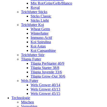
Mix Rot/Grün/Gelb/Blanco
Royal
Teichfutter Sticks
Sticks Classic
Sticks Light
Teichfutter Koi
Wheat Germ
Winterfutter
Immuno-Actif
Koi Spirulina
Koi Astax
Koi Capsanthine
Teichfutter Stör
Tilapia Futter
Tilapia PreStarter 40/9
Tilapia Starter 38/8
Tilapia Juvenile 33/6
Tilapia Grow-Out 30/6
Wels Futter
Wels Grower 40/14
Wels Grower 43/13
Wels Grower 45/15
Technologie
Mischen
Vermahlen