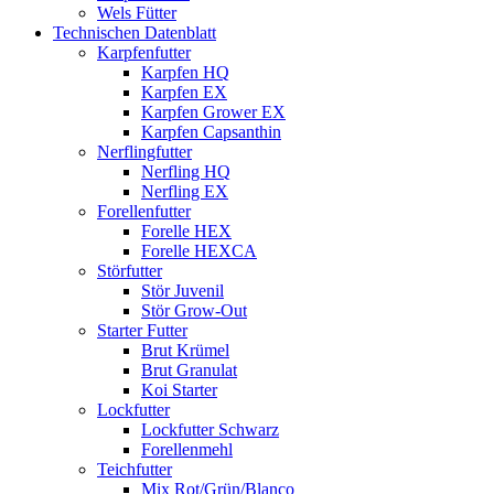
Wels Fütter
Technischen Datenblatt
Karpfenfutter
Karpfen HQ
Karpfen EX
Karpfen Grower EX
Karpfen Capsanthin
Nerflingfutter
Nerfling HQ
Nerfling EX
Forellenfutter
Forelle HEX
Forelle HEXCA
Störfutter
Stör Juvenil
Stör Grow-Out
Starter Futter
Brut Krümel
Brut Granulat
Koi Starter
Lockfutter
Lockfutter Schwarz
Forellenmehl
Teichfutter
Mix Rot/Grün/Blanco