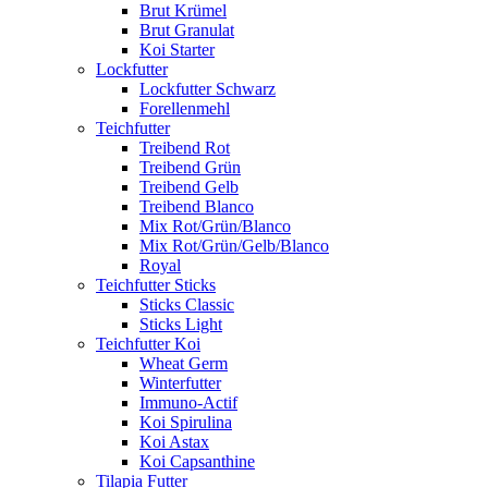
Brut Krümel
Brut Granulat
Koi Starter
Lockfutter
Lockfutter Schwarz
Forellenmehl
Teichfutter
Treibend Rot
Treibend Grün
Treibend Gelb
Treibend Blanco
Mix Rot/Grün/Blanco
Mix Rot/Grün/Gelb/Blanco
Royal
Teichfutter Sticks
Sticks Classic
Sticks Light
Teichfutter Koi
Wheat Germ
Winterfutter
Immuno-Actif
Koi Spirulina
Koi Astax
Koi Capsanthine
Tilapia Futter