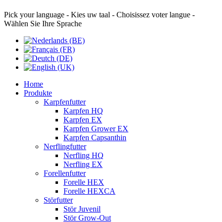
Pick your language - Kies uw taal - Choisissez voter langue -
Wählen Sie Ihre Sprache
Home
Produkte
Karpfenfutter
Karpfen HQ
Karpfen EX
Karpfen Grower EX
Karpfen Capsanthin
Nerflingfutter
Nerfling HQ
Nerfling EX
Forellenfutter
Forelle HEX
Forelle HEXCA
Störfutter
Stör Juvenil
Stör Grow-Out