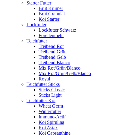
Starter Futter
Brut Krümel
Brut Granulat
Koi Starter
Lockfutter
Lockfutter Schwarz
Forellenmehl
Teichfutter
Treibend Rot
Treibend Grün
Treibend Gelb
Treibend Blanco
Mix Rot/Grün/Blanco
Mix Rot/Grün/Gelb/Blanco
Royal
Teichfutter Sticks
Sticks Classic
Sticks Light
Teichfutter Koi
Wheat Germ
Winterfutter
Immuno-Actif
Koi Spirulina
Koi Astax
Koi Capsanthine