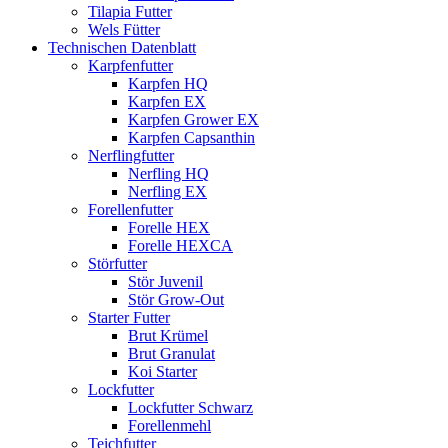
Tilapia Futter
Wels Fütter
Technischen Datenblatt
Karpfenfutter
Karpfen HQ
Karpfen EX
Karpfen Grower EX
Karpfen Capsanthin
Nerflingfutter
Nerfling HQ
Nerfling EX
Forellenfutter
Forelle HEX
Forelle HEXCA
Störfutter
Stör Juvenil
Stör Grow-Out
Starter Futter
Brut Krümel
Brut Granulat
Koi Starter
Lockfutter
Lockfutter Schwarz
Forellenmehl
Teichfutter