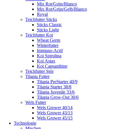
Mix Rot/Grün/Blanco
Mix Rot/Grün/Gelb/Blanco
Royal
Teichfutter Sticks
Sticks Classic
Sticks Light
Teichfutter Koi
Wheat Germ
Winterfutter
Immuno-Actif
Koi Spirulina
Koi Astax
Koi Capsanthine
Teichfutter Stör
Tilapia Futter
Tilapia PreStarter 40/9
Tilapia Starter 38/8
Tilapia Juvenile 33/6
Tilapia Grow-Out 30/6
Wels Futter
Wels Grower 40/14
Wels Grower 43/13
Wels Grower 45/15
Technologie
Mischen