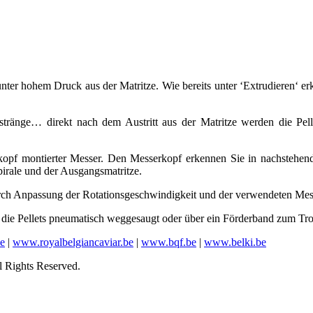
nter hohem Druck aus der Matritze. Wie bereits unter ‘Extrudieren‘ er
rstränge… direkt nach dem Austritt aus der Matritze werden die Pel
erkopf montierter Messer. Den Messerkopf erkennen Sie in nachstehe
pirale und der Ausgangsmatritze.
urch Anpassung der Rotationsgeschwindigkeit und der verwendeten Mes
ie Pellets pneumatisch weggesaugt oder über ein Förderband zum Troc
e
|
www.royalbelgiancaviar.be
|
www.bqf.be
|
www.belki.be
l Rights Reserved.