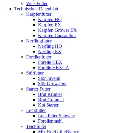
Wels Fütter
Technischen Datenblatt
Karpfenfutter
Karpfen HQ
Karpfen EX
Karpfen Grower EX
Karpfen Capsanthin
Nerflingfutter
Nerfling HQ
Nerfling EX
Forellenfutter
Forelle HEX
Forelle HEXCA
Störfutter
Stör Juvenil
Stör Grow-Out
Starter Futter
Brut Krümel
Brut Granulat
Koi Starter
Lockfutter
Lockfutter Schwarz
Forellenmehl
Teichfutter
Mix Rot/Grün/Blanco