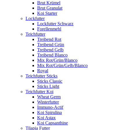
Brut Krümel
Brut Granulat
Koi Starter
Lockfutter
Lockfutter Schwarz
Forellenmehl
Teichfutter
Treibend Rot
Treibend Grün
Treibend Gelb
Treibend Blanco
Mix Rot/Grün/Blanco
Mix Rot/Grün/Gelb/Blanco
Royal
Teichfutter Sticks
Sticks Classic
Sticks Light
Teichfutter Koi
Wheat Germ
Winterfutter
Immuno-Actif
Koi Spirulina
Koi Astax
Koi Capsanthine
Tilapia Futter