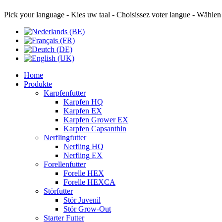
Pick your language - Kies uw taal - Choisissez voter langue - Wählen
Home
Produkte
Karpfenfutter
Karpfen HQ
Karpfen EX
Karpfen Grower EX
Karpfen Capsanthin
Nerflingfutter
Nerfling HQ
Nerfling EX
Forellenfutter
Forelle HEX
Forelle HEXCA
Störfutter
Stör Juvenil
Stör Grow-Out
Starter Futter