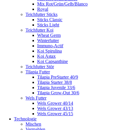
Mix Rot/Grün/Gelb/Blanco
Royal
Teichfutter Sticks
Sticks Classic
Sticks Light
Teichfutter Koi
Wheat Germ
Winterfutter
Immuno-Actif
Koi Spirulina
Koi Astax
Koi Capsanthine
Teichfutter Stör
Tilapia Futter
Tilapia PreStarter 40/9
Tilapia Starter 38/8
Tilapia Juvenile 33/6
Tilapia Grow-Out 30/6
Wels Futter
Wels Grower 40/14
Wels Grower 43/13
Wels Grower 45/15
Technologie
Mischen
Vermahlen