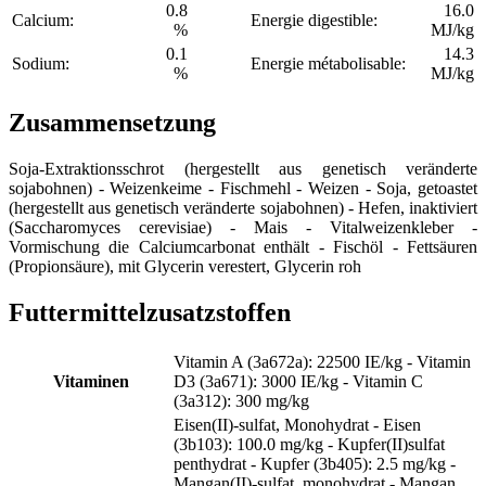
0.8
16.0
Calcium:
Energie digestible:
%
MJ/kg
0.1
14.3
Sodium:
Energie métabolisable:
%
MJ/kg
Zusammensetzung
Soja-Extraktionsschrot (hergestellt aus genetisch veränderte
sojabohnen) - Weizenkeime - Fischmehl - Weizen - Soja, getoastet
(hergestellt aus genetisch veränderte sojabohnen) - Hefen, inaktiviert
(Saccharomyces cerevisiae) - Mais - Vitalweizenkleber -
Vormischung die Calciumcarbonat enthält - Fischöl - Fettsäuren
(Propionsäure), mit Glycerin verestert, Glycerin roh
Futtermittelzusatzstoffen
Vitamin A (3a672a): 22500 IE/kg - Vitamin
Vitaminen
D3 (3a671): 3000 IE/kg - Vitamin C
(3a312): 300 mg/kg
Eisen(II)-sulfat, Monohydrat - Eisen
(3b103): 100.0 mg/kg - Kupfer(II)sulfat
penthydrat - Kupfer (3b405): 2.5 mg/kg -
Mangan(II)-sulfat, monohydrat - Mangan