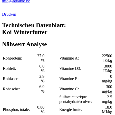
info@aquabio.be
Drucken
Technischen Datenblatt:
Koi Winterfutter
Nähwert Analyse
37.0
22500
Rohprotein:
Vitamine A:
%
IE/kg
6.0
3000
Rohfett:
Vitamine D3:
%
IE/kg
2.9
0
Rohfaser:
Vitamine E:
%
mg/kg
6.9
300
Rohasche:
Vitamine C:
%
mg/kg
Sulfate cuivrique
2.5
pentahydraté/cuivre:
mg/kg
0.80
18.0
Phosphor, totale:
Energie brute:
%
MJ/kg