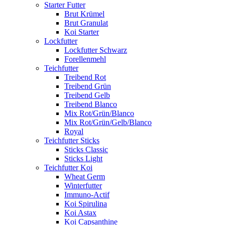
Starter Futter
Brut Krümel
Brut Granulat
Koi Starter
Lockfutter
Lockfutter Schwarz
Forellenmehl
Teichfutter
Treibend Rot
Treibend Grün
Treibend Gelb
Treibend Blanco
Mix Rot/Grün/Blanco
Mix Rot/Grün/Gelb/Blanco
Royal
Teichfutter Sticks
Sticks Classic
Sticks Light
Teichfutter Koi
Wheat Germ
Winterfutter
Immuno-Actif
Koi Spirulina
Koi Astax
Koi Capsanthine