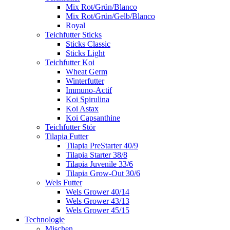
Mix Rot/Grün/Blanco
Mix Rot/Grün/Gelb/Blanco
Royal
Teichfutter Sticks
Sticks Classic
Sticks Light
Teichfutter Koi
Wheat Germ
Winterfutter
Immuno-Actif
Koi Spirulina
Koi Astax
Koi Capsanthine
Teichfutter Stör
Tilapia Futter
Tilapia PreStarter 40/9
Tilapia Starter 38/8
Tilapia Juvenile 33/6
Tilapia Grow-Out 30/6
Wels Futter
Wels Grower 40/14
Wels Grower 43/13
Wels Grower 45/15
Technologie
Mischen