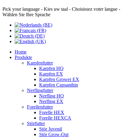
Pick your language - Kies uw taal - Choisissez voter langue -
Wählen Sie Ihre Sprache
Home
Produkte
Karpfenfutter
Karpfen HQ
Karpfen EX
Karpfen Grower EX
Karpfen Capsanthin
Nerflingfutter
Nerfling HQ
Nerfling EX
Forellenfutter
Forelle HEX
Forelle HEXCA
Störfutter
Stör Juvenil
Stör Grow-Out