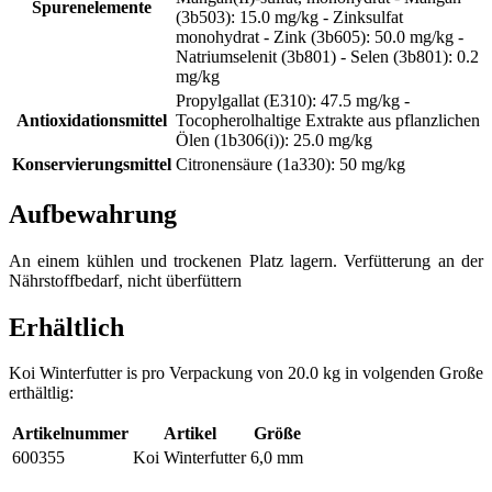
Spurenelemente
(3b503): 15.0 mg/kg - Zinksulfat
monohydrat - Zink (3b605): 50.0 mg/kg -
Natriumselenit (3b801) - Selen (3b801): 0.2
mg/kg
Propylgallat (E310): 47.5 mg/kg -
Antioxidationsmittel
Tocopherolhaltige Extrakte aus pflanzlichen
Ölen (1b306(i)): 25.0 mg/kg
Konservierungsmittel
Citronensäure (1a330): 50 mg/kg
Aufbewahrung
An einem kühlen und trockenen Platz lagern. Verfütterung an der
Nährstoffbedarf, nicht überfüttern
Erhältlich
Koi Winterfutter is pro Verpackung von 20.0 kg in volgenden Große
erthältlig:
Artikelnummer
Artikel
Größe
600355
Koi Winterfutter
6,0 mm