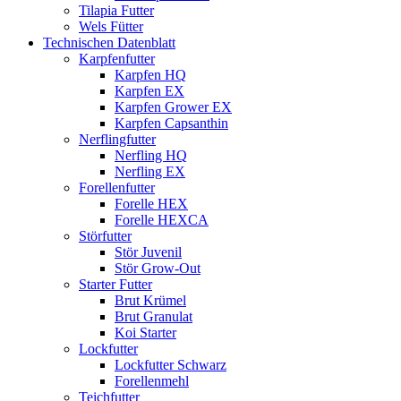
Tilapia Futter
Wels Fütter
Technischen Datenblatt
Karpfenfutter
Karpfen HQ
Karpfen EX
Karpfen Grower EX
Karpfen Capsanthin
Nerflingfutter
Nerfling HQ
Nerfling EX
Forellenfutter
Forelle HEX
Forelle HEXCA
Störfutter
Stör Juvenil
Stör Grow-Out
Starter Futter
Brut Krümel
Brut Granulat
Koi Starter
Lockfutter
Lockfutter Schwarz
Forellenmehl
Teichfutter