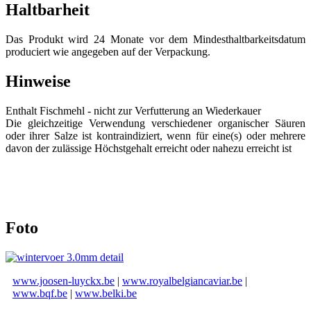
Haltbarheit
Das Produkt wird 24 Monate vor dem Mindesthaltbarkeitsdatum
produciert wie angegeben auf der Verpackung.
Hinweise
Enthalt Fischmehl - nicht zur Verfutterung an Wiederkauer
Die gleichzeitige Verwendung verschiedener organischer Säuren
oder ihrer Salze ist kontraindiziert, wenn für eine(s) oder mehrere
davon der zulässige Höchstgehalt erreicht oder nahezu erreicht ist
Foto
www.joosen-luyckx.be
|
www.royalbelgiancaviar.be
|
www.bqf.be
|
www.belki.be