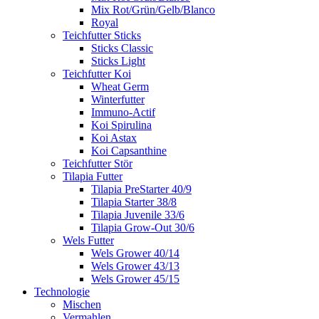
Mix Rot/Grün/Gelb/Blanco
Royal
Teichfutter Sticks
Sticks Classic
Sticks Light
Teichfutter Koi
Wheat Germ
Winterfutter
Immuno-Actif
Koi Spirulina
Koi Astax
Koi Capsanthine
Teichfutter Stör
Tilapia Futter
Tilapia PreStarter 40/9
Tilapia Starter 38/8
Tilapia Juvenile 33/6
Tilapia Grow-Out 30/6
Wels Futter
Wels Grower 40/14
Wels Grower 43/13
Wels Grower 45/15
Technologie
Mischen
Vermahlen