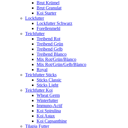
Brut Krümel
Brut Granulat
Koi Starter
Lockfutter
Lockfutter Schwarz
Forellenmehl
Teichfutter
Treibend Rot
Treibend Grün
Treibend Gelb
Treibend Blanco
Mix Rot/Grün/Blanco
Mix Rot/Grün/Gelb/Blanco
Royal
Teichfutter Sticks
Sticks Classic
Sticks Light
Teichfutter Koi
Wheat Germ
Winterfutter
Immuno-Actif
Koi Spirulina
Koi Astax
Koi Capsanthine
Tilapia Futter