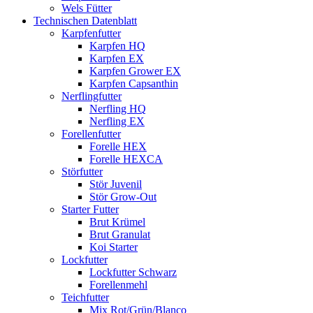
Wels Fütter
Technischen Datenblatt
Karpfenfutter
Karpfen HQ
Karpfen EX
Karpfen Grower EX
Karpfen Capsanthin
Nerflingfutter
Nerfling HQ
Nerfling EX
Forellenfutter
Forelle HEX
Forelle HEXCA
Störfutter
Stör Juvenil
Stör Grow-Out
Starter Futter
Brut Krümel
Brut Granulat
Koi Starter
Lockfutter
Lockfutter Schwarz
Forellenmehl
Teichfutter
Mix Rot/Grün/Blanco