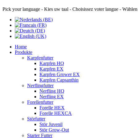
Pick your language - Kies uw taal - Choisissez voter langue - Wählen
Home
Produkte
Karpfenfutter
Karpfen HQ
Karpfen EX
Karpfen Grower EX
Karpfen Capsanthin
Nerflingfutter
Nerfling HQ
Nerfling EX
Forellenfutter
Forelle HEX
Forelle HEXCA
Störfutter
Stör Juvenil
Stör Grow-Out
Starter Futter