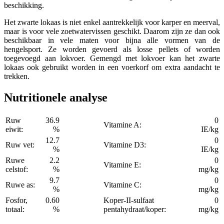
beschikking.
Het zwarte lokaas is niet enkel aantrekkelijk voor karper en meerval,
maar is voor vele zoetwatervissen geschikt. Daarom zijn ze dan ook
beschikbaar in vele maten voor bijna alle vormen van de
hengelsport. Ze worden gevoerd als losse pellets of worden
toegevoegd aan lokvoer. Gemengd met lokvoer kan het zwarte
lokaas ook gebruikt worden in een voerkorf om extra aandacht te
trekken.
Nutritionele analyse
Ruw
36.9
0
Vitamine A:
eiwit:
%
IE/kg
12.7
0
Ruw vet:
Vitamine D3:
%
IE/kg
Ruwe
2.2
0
Vitamine E:
celstof:
%
mg/kg
9.7
0
Ruwe as:
Vitamine C:
%
mg/kg
Fosfor,
0.60
Koper-II-sulfaat
0
totaal:
%
pentahydraat/koper:
mg/kg