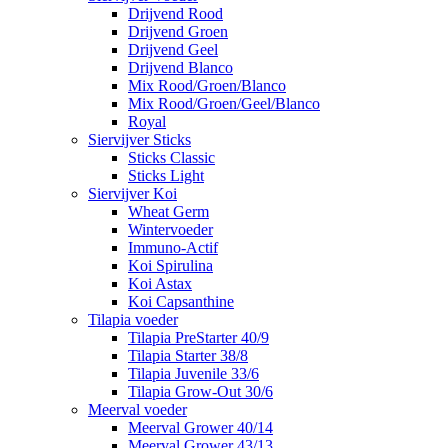
Drijvend Rood
Drijvend Groen
Drijvend Geel
Drijvend Blanco
Mix Rood/Groen/Blanco
Mix Rood/Groen/Geel/Blanco
Royal
Siervijver Sticks
Sticks Classic
Sticks Light
Siervijver Koi
Wheat Germ
Wintervoeder
Immuno-Actif
Koi Spirulina
Koi Astax
Koi Capsanthine
Tilapia voeder
Tilapia PreStarter 40/9
Tilapia Starter 38/8
Tilapia Juvenile 33/6
Tilapia Grow-Out 30/6
Meerval voeder
Meerval Grower 40/14
Meerval Grower 43/13