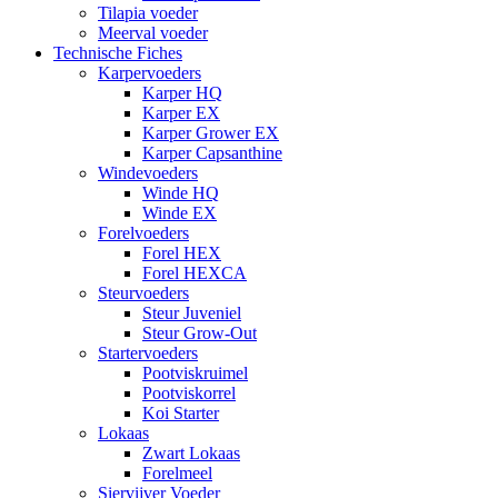
Tilapia voeder
Meerval voeder
Technische Fiches
Karpervoeders
Karper HQ
Karper EX
Karper Grower EX
Karper Capsanthine
Windevoeders
Winde HQ
Winde EX
Forelvoeders
Forel HEX
Forel HEXCA
Steurvoeders
Steur Juveniel
Steur Grow-Out
Startervoeders
Pootviskruimel
Pootviskorrel
Koi Starter
Lokaas
Zwart Lokaas
Forelmeel
Siervijver Voeder