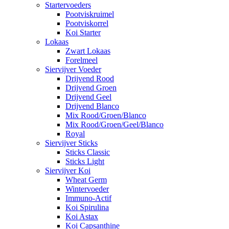
Startervoeders
Pootviskruimel
Pootviskorrel
Koi Starter
Lokaas
Zwart Lokaas
Forelmeel
Siervijver Voeder
Drijvend Rood
Drijvend Groen
Drijvend Geel
Drijvend Blanco
Mix Rood/Groen/Blanco
Mix Rood/Groen/Geel/Blanco
Royal
Siervijver Sticks
Sticks Classic
Sticks Light
Siervijver Koi
Wheat Germ
Wintervoeder
Immuno-Actif
Koi Spirulina
Koi Astax
Koi Capsanthine